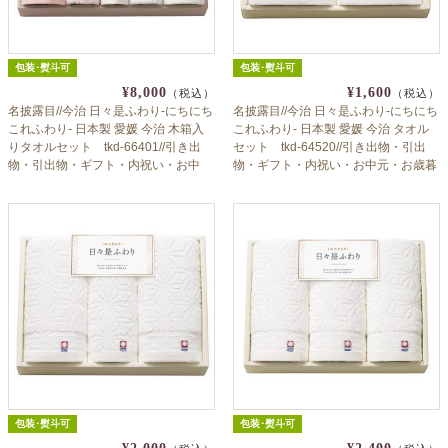
包装･熨斗可
包装･熨斗可
¥8,000
¥1,600
（税込）
（税込）
名披露目//今治 日々是ふわり-にちにち
名披露目//今治 日々是ふわり-にちにち
これふわり- 日本製 愛媛 今治 木箱入
これふわり- 日本製 愛媛 今治 タオル
りタオルセット tkd-66401//引き出
セット tkd-64520//引き出物・引出
物・引出物・ギフト・内祝い・お中
物・ギフト・内祝い・お中元・お歳暮
元・お歳暮等にも♪
等にも♪
包装･熨斗可
包装･熨斗可