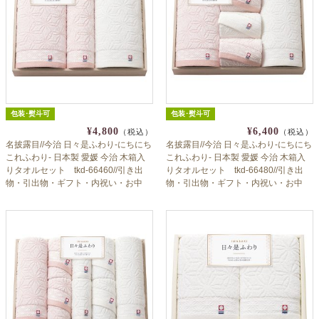
包装･熨斗可
包装･熨斗可
¥4,800
¥6,400
（税込）
（税込）
名披露目//今治 日々是ふわり-にちにち
名披露目//今治 日々是ふわり-にちにち
これふわり- 日本製 愛媛 今治 木箱入
これふわり- 日本製 愛媛 今治 木箱入
りタオルセット tkd-66460//引き出
りタオルセット tkd-66480//引き出
物・引出物・ギフト・内祝い・お中
物・引出物・ギフト・内祝い・お中
元・お歳暮等にも♪
元・お歳暮等にも♪