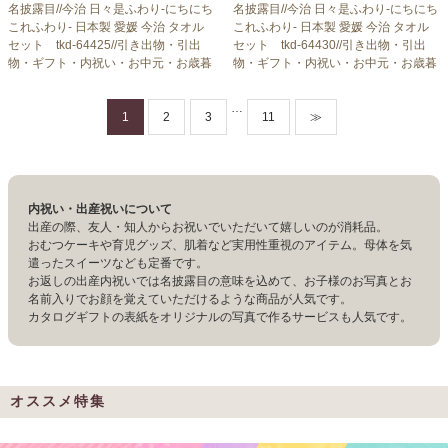
名披露目//今治 日々是ふわり-にちにち
名披露目//今治 日々是ふわり-にちにち
これふわり- 日本製 愛媛 今治 タオル
これふわり- 日本製 愛媛 今治 タオル
セット tkd-64425//引き出物・引出
セット tkd-64430//引き出物・引出
物・ギフト・内祝い・お中元・お歳暮
物・ギフト・内祝い・お中元・お歳暮
等にも♪
等にも♪
…
1
2
3
11
≫
内祝い・出産祝いについて
出産の際、友人・知人からお祝いでいただいて嬉しいのが消耗品。
おむつケーキや育児グッズ、肌着など実用性重視のアイテム。母体を気
遣ったスイーツなども定番です。
お返しの出産内祝いでは名披露目の意味を込めて、お子様のお写真とお
名前入りでお顔を覚えていただけるような商品が人気です。
カタログギフトの表紙をオリジナルの写真で作るサービスも人気です。
オススメ特集