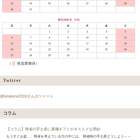
23
24
25
26
27
28
29
30
31
翌月(2026 年 9 月)
日
月
火
水
木
金
土
1
2
3
4
5
6
7
8
9
10
11
12
13
14
15
16
17
18
19
20
21
22
23
24
25
26
27
28
29
30
（
発送業務休）
Twitter
@lunaluce2010さんのツイート
コラム
【コラム】帰省の手土産に素麺ギフトがオススメな理由
もうすぐお盆…、帰省を考えている方の中には、 帰省時の手土産どうしよう～～