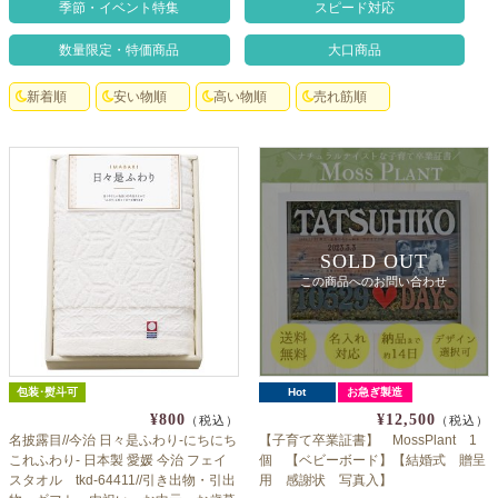
よくあるご質問
季節・イベント特集
スピード対応
ドメイン指定受信について
数量限定・特価商品
大口商品
無料サンプル・資料請求
新着順
安い物順
高い物順
売れ筋順
お問合せ
SOLD OUT
この商品へのお問い合わせ
包装･熨斗可
Hot
お急ぎ製造
¥800
¥12,500
（税込）
（税込）
名披露目//今治 日々是ふわり-にちにち
【子育て卒業証書】 MossPlant 1
これふわり- 日本製 愛媛 今治 フェイ
個 【ベビーボード】【結婚式 贈呈
スタオル tkd-64411//引き出物・引出
用 感謝状 写真入】