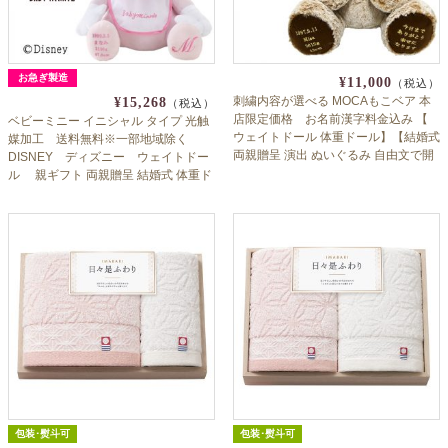
お急ぎ製造
¥11,000
（税込）
刺繍内容が選べる MOCAもこベア 本
¥15,268
（税込）
店限定価格 お名前漢字料金込み 【
ベビーミニー イニシャル タイプ 光触
ウェイトドール 体重ドール】【結婚式
媒加工 送料無料※一部地域除く
両親贈呈 演出 ぬいぐるみ 自由文で開
DISNEY ディズニー ウェイトドー
店祝 周年祝にも】【出産祝い 誕生祝
ル 親ギフト 両親贈呈 結婚式 体重ド
い 誕生日】
ール 出産祝い
包装･熨斗可
包装･熨斗可