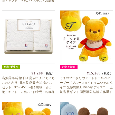
物・ギフト・内祝い・お中元・お歳暮
等にも♪
包装･熨斗可
お急ぎ製造
¥1,200
¥15,268
（税込）
（税込）
名披露目//今治 日々是ふわり-にちにち
くまのプーさん ウェイトドール ベビ
これふわり- 日本製 愛媛 今治 タオル
ープー（ブルースタイ）イニシャル タ
セット tkd-64515//引き出物・引出
イプ 光触媒加工 Disney ディズニー 正
物・ギフト・内祝い・お中元・お歳暮
規品 親ギフト 両親贈呈 結婚式 体重ド
等にも♪
ール 出産祝い