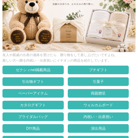
クロックギフト
ペーパーアイテム
DIY用品
引菓子
引出物ギフト
友人や親戚の出産の連絡を受けたら、贈り物をして差し上げたいですよね。
親しい方へ贈る内祝い・出産祝いにイチオシの商品を紹介しています。
カタログギフト
ゼクシィnet掲載商品
プチギフト
ブライダルバッグ
引出物ギフト
引菓子
演出用品
ペーパーアイテム
両親贈呈
内祝い 出産祝い
カタログギフト
ウェルカムボード
季節イベント特集
ブライダルバッグ
内祝い・出産祝い
会社概要
DIY商品
演出用品