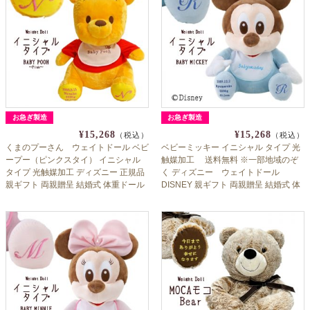
お急ぎ製造
お急ぎ製造
¥15,268
¥15,268
（税込）
（税込）
くまのプーさん ウェイトドール ベビ
ベビーミッキー イニシャル タイプ 光
ープー（ピンクスタイ） イニシャル
触媒加工 送料無料 ※一部地域のぞ
タイプ 光触媒加工 ディズニー 正規品
く ディズニー ウェイトドール
親ギフト 両親贈呈 結婚式 体重ドール
DISNEY 親ギフト 両親贈呈 結婚式 体
出産祝い
重ドール 出産祝い