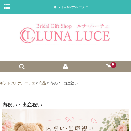
ギフトのルナルーチェ
0
ゼクシィnet掲載商品
ギフトのルナルーチェ
>
商品
>
内祝い・出産祝い
プチギフト
ウェイトドール
内祝い・出産祝い
子育て卒業証書
ウェルカムボード