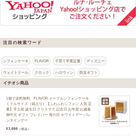
注目の検索ワード
シフォンケーキ
FLAVOR
子育て卒業証書
ディズニー
ウェイトドール
クロック
ハロウィン
防災ギフト
イチオシ商品
1個で送料無料 FLAVOR メープルシフォンケーキ
ミドルサイズ（箱入り）【ふわふわシフォン 人気 定
番】手土産 誕生日 クリスマス 記念日 お年賀 お歳暮
御中元 ギフト フレイバー 母の日 ホワイトデー バレ
ンタインデー
¥3,000
（税込）