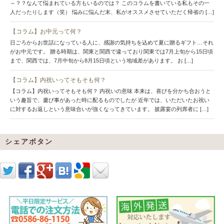
～？？なんて悩まれている方もいるのでは？ このコラムを書いている私もその一
人だったりします（笑） 悩みに悩んだ末、私がオススメさせていただく帰省の […]
【コラム】お中元って何？
日ごろからお世話になっている人に、感謝の気持ちを込めて夏に贈るギフト…それ
がお中元です。 贈る時期は、関東と関西で違っており関東では7月上旬から15日頃
まで、関西では、7月中旬から8月15日頃という地域差があります。 お […]
【コラム】内祝いってそもそも何？
【コラム】内祝いってそもそも何？ 内祝いの意味 本来は、喜びを分かち合おうと
いう趣旨で、慶び事があった時に配るものでしたが 近年では、いただいたお祝い
に対するお返しという意味合いが強くなってきています。 披露宴の列席者に […]
シェアボタン