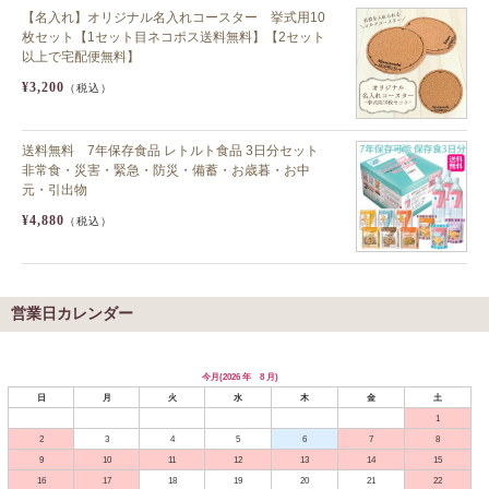
【名入れ】オリジナル名入れコースター 挙式用10
枚セット【1セット目ネコポス送料無料】【2セット
以上で宅配便無料】
¥3,200
（税込）
送料無料 7年保存食品 レトルト食品 3日分セット
非常食・災害・緊急・防災・備蓄・お歳暮・お中
元・引出物
¥4,880
（税込）
営業日カレンダー
今月(2026 年 8 月)
日
月
火
水
木
金
土
1
2
3
4
5
6
7
8
9
10
11
12
13
14
15
16
17
18
19
20
21
22