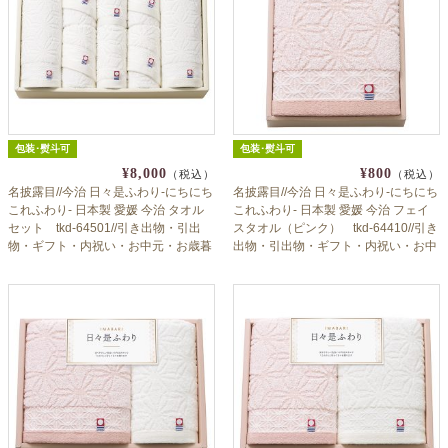
包装･熨斗可
包装･熨斗可
¥8,000
¥800
（税込）
（税込）
名披露目//今治 日々是ふわり-にちにち
名披露目//今治 日々是ふわり-にちにち
これふわり- 日本製 愛媛 今治 タオル
これふわり- 日本製 愛媛 今治 フェイ
セット tkd-64501//引き出物・引出
スタオル（ピンク） tkd-64410//引き
物・ギフト・内祝い・お中元・お歳暮
出物・引出物・ギフト・内祝い・お中
等にも♪
元・お歳暮等にも♪