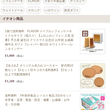
シフォンケーキ
FLAVOR
子育て卒業証書
ディズニー
ウェイトドール
クロック
ハロウィン
防災ギフト
イチオシ商品
1個で送料無料 FLAVOR メープルシフォンケーキ
ミドルサイズ（箱入り）【ふわふわシフォン 人気 定
番】手土産 誕生日 クリスマス 記念日 お年賀 お歳暮
御中元 ギフト フレイバー 母の日 ホワイトデー バレ
ンタインデー
¥3,000
（税込）
【名入れ】オリジナル名入れコースター 挙式用10
枚セット【1セット目ネコポス送料無料】【2セット
以上で宅配便無料】
¥3,200
（税込）
送料無料 7年保存食品 レトルト食品 3日分セット
非常食・災害・緊急・防災・備蓄・お歳暮・お中
元・引出物