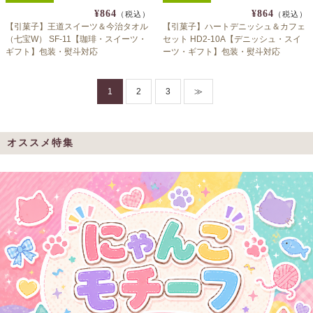
¥864
¥864
（税込）
（税込）
【引菓子】王道スイーツ＆今治タオル
【引菓子】ハートデニッシュ＆カフェ
（七宝W） SF-11【珈琲・スイーツ・
セット HD2-10A【デニッシュ・スイ
ギフト】包装・熨斗対応
ーツ・ギフト】包装・熨斗対応
1
2
3
≫
オススメ特集