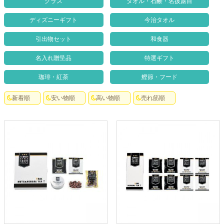
グラス
タオル・石鹸・名披露目
クロックギフト
ディズニーギフト
今治タオル
ペーパーアイテム
引出物セット
和食器
DIY用品
名入れ贈呈品
特選ギフト
引菓子
珈琲・紅茶
鰹節・フード
引出物ギフト
新着順
安い物順
高い物順
売れ筋順
カタログギフト
ブライダルバッグ
演出用品
内祝い 出産祝い
季節イベント特集
会社概要