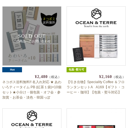
SOLD OUT
この商品へのお問い合わせ
Hot
包装･熨斗可
¥2,480
¥2,160
（税込）
（税込）
ネコポス送料無料!! 名入れ対応 ★ あわ
【引き出物】Speciality Coffee ＆フロ
いろティータイム PB (紅茶１袋)×10個
ランタンセットA A169【ギフト・コ
セット★小分け・個包装・オフ会・参
ーヒー・珈琲】【包装・熨斗対応】
加賞・お茶会・淡色・韓国っぽ