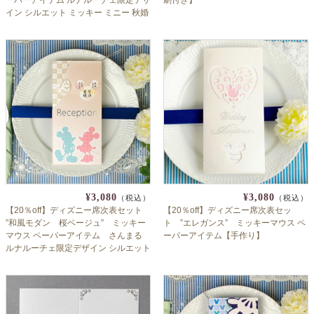
イン シルエット ミッキー ミニー 秋婚
淡色 和装婚【手作り】
¥3,080
¥3,080
（税込）
（税込）
【20％off】ディズニー席次表セット
【20％off】ディズニー席次表セッ
”和風モダン 桜ベージュ” ミッキー
ト ”エレガンス” ミッキーマウス ペ
マウス ペーパーアイテム さんまる
ーパーアイテム【手作り】
ルナルーチェ限定デザイン シルエット
ミッキー ミニー 秋婚 淡色 大人ベージ
ュ 大人婚【手作り】