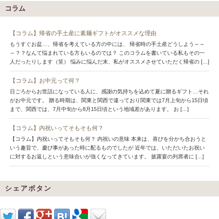
コラム
【コラム】帰省の手土産に素麺ギフトがオススメな理由
もうすぐお盆…、帰省を考えている方の中には、 帰省時の手土産どうしよう～～
～？？なんて悩まれている方もいるのでは？ このコラムを書いている私もその一
人だったりします（笑） 悩みに悩んだ末、私がオススメさせていただく帰省の […]
【コラム】お中元って何？
日ごろからお世話になっている人に、感謝の気持ちを込めて夏に贈るギフト…それ
がお中元です。 贈る時期は、関東と関西で違っており関東では7月上旬から15日頃
まで、関西では、7月中旬から8月15日頃という地域差があります。 お […]
【コラム】内祝いってそもそも何？
【コラム】内祝いってそもそも何？ 内祝いの意味 本来は、喜びを分かち合おうと
いう趣旨で、慶び事があった時に配るものでしたが 近年では、いただいたお祝い
に対するお返しという意味合いが強くなってきています。 披露宴の列席者に […]
シェアボタン