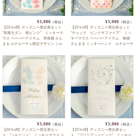
¥3,080
¥3,080
（税込）
（税込）
【20％off】ディズニー席次表セット
【20％off】ディズニー席次表セット
”和風モダン 桜ピンク” ミッキーマ
”チェック ピンクサファイア” ミッ
ウス ペーパーアイテム 和装婚 さん
キーマウス ペーパーアイテム 春婚
まる ルナルーチェ限定デザイン シル
さんまる ミッキーハンド ルナルーチ
エット ミッキー ミニー 春婚 さくら
ェ限定デザイン 【手作り】
【手作り】
¥3,080
¥3,080
（税込）
（税込）
【20％off】ディズニー席次表セッ
【20％off】ディズニー席次表セッ
ト ”シルエット” ミッキーマウス ペ
ト ”ブリリアントピンク” ミッキー