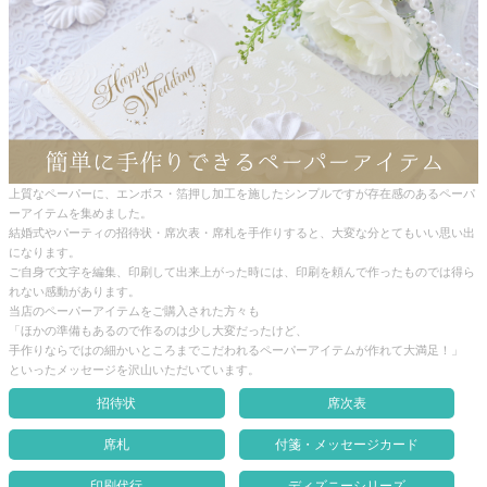
クロックギフト
ペーパーアイテム
DIY用品
引菓子
引出物ギフト
上質なペーパーに、エンボス・箔押し加工を施したシンプルですが存在感のあるペーパ
ーアイテムを集めました。
結婚式やパーティの招待状・席次表・席札を手作りすると、大変な分とてもいい思い出
カタログギフト
になります。
ご自身で文字を編集、印刷して出来上がった時には、印刷を頼んで作ったものでは得ら
ブライダルバッグ
れない感動があります。
当店のペーパーアイテムをご購入された方々も
演出用品
「ほかの準備もあるので作るのは少し大変だったけど、
手作りならではの細かいところまでこだわれるペーパーアイテムが作れて大満足！」
内祝い 出産祝い
といったメッセージを沢山いただいています。
招待状
席次表
季節イベント特集
席札
付箋・メッセージカード
会社概要
印刷代行
ディズニーシリーズ