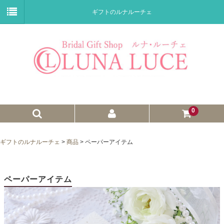
ギフトのルナルーチェ
0
ゼクシィnet掲載商品
ギフトのルナルーチェ
>
商品
>
ペーパーアイテム
プチギフト
ウェイトドール
ペーパーアイテム
子育て卒業証書
ウェルカムボード