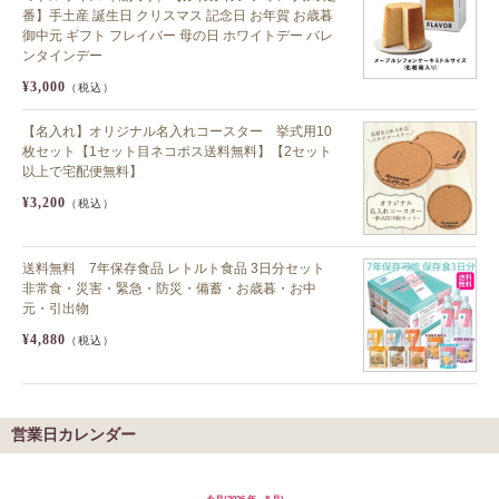
番】手土産 誕生日 クリスマス 記念日 お年賀 お歳暮
御中元 ギフト フレイバー 母の日 ホワイトデー バレ
ンタインデー
¥3,000
（税込）
【名入れ】オリジナル名入れコースター 挙式用10
枚セット【1セット目ネコポス送料無料】【2セット
以上で宅配便無料】
¥3,200
（税込）
送料無料 7年保存食品 レトルト食品 3日分セット
非常食・災害・緊急・防災・備蓄・お歳暮・お中
元・引出物
¥4,880
（税込）
営業日カレンダー
今月(2026 年 8 月)