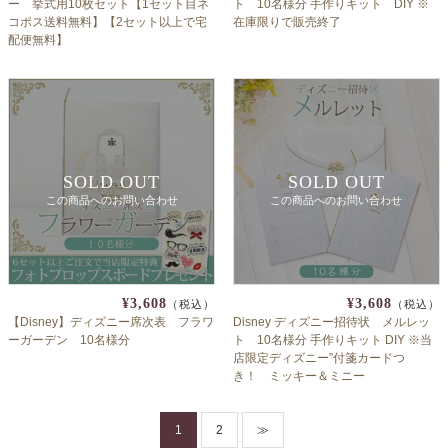
ー 挙式用10枚セット【1セット目ネ
ト 10名様分 手作りキット DIY ※
コポス送料無料】【2セット以上で宅
在庫限りで販売終了
配便無料】
SOLD OUT
SOLD OUT
この商品へのお問い合わせ
この商品へのお問い合わせ
¥3,608
¥3,608
（税込）
（税込）
【Disney】ディズニー席次表 フラワ
Disney ディズニー招待状 メルレッ
ーガーデン 10名様分
ト 10名様分 手作りキット DIY ※当
店限定ディズニー”付箋カードつ
き！ ミッキー＆ミニー
1
2
≫