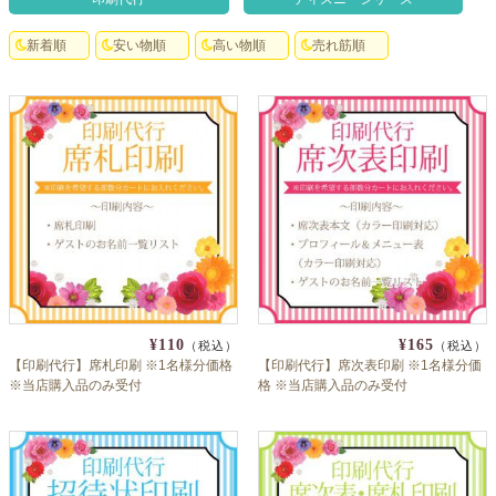
よくあるご質問
新着順
安い物順
高い物順
売れ筋順
ドメイン指定受信について
無料サンプル・資料請求
お問合せ
¥110
¥165
（税込）
（税込）
【印刷代行】席札印刷 ※1名様分価格
【印刷代行】席次表印刷 ※1名様分価
※当店購入品のみ受付
格 ※当店購入品のみ受付