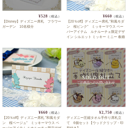
¥528
¥660
（税込）
（税込）
【Disney】ディズニー席札 フラワー
【20％off】ディズニー席札 ”和風モダ
ガーデン 10名様分
ン 桜ピンク” ミッキーマウス ペー
パーアイテム ルナルーチェ限定デザ
イン シルエット ミッキー ミニー 春婚
和柄 和装婚【手作り】
SOLD OUT
この商品へのお問い合わせ
¥660
¥2,750
（税込）
（税込）
【20％off】ディズニー席札 ”和風モダ
ディズニー圧縮タオル手作り席札立
ン 桜ベージュ” ミッキーマウス ペ
て 6個セット【ウッドクリップ・印
ーパーアイテム ルナルーチェ限定デザ
刷付き】