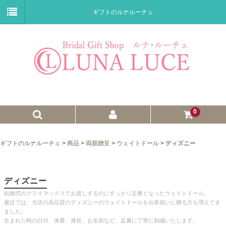
ギフトのルナルーチェ
0
ゼクシィnet掲載商品
ギフトのルナルーチェ
>
商品
>
両親贈呈
>
ウェイトドール
>
ディズニー
プチギフト
ウェイトドール
ディズニー
結婚式のクライマックスでお渡しするのにすっかり定番となったウェイトドール。
子育て卒業証書
最近では、当店の高品質のディズニーのウェイトドールを出産祝いに贈る方も増えてき
ました。
ウェルカムボード
生まれた時の日付、体重、身長、お名前など、足裏に丁寧に刺繍いたします。