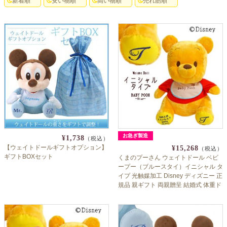
新着順
安い物順
高い物順
売れ筋順
お急ぎ製造
¥1,738
（税込）
【ウェイトドールギフトオプション】
¥15,268
（税込）
ギフトBOXセット
くまのプーさん ウェイトドール ベビ
ープー（ブルースタイ）イニシャル タ
イプ 光触媒加工 Disney ディズニー 正
規品 親ギフト 両親贈呈 結婚式 体重ド
ール 出産祝い