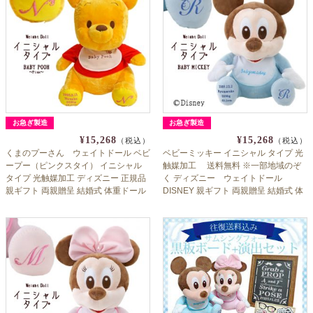
お急ぎ製造
お急ぎ製造
¥15,268
¥15,268
（税込）
（税込）
くまのプーさん ウェイトドール ベビ
ベビーミッキー イニシャル タイプ 光
ープー（ピンクスタイ） イニシャル
触媒加工 送料無料 ※一部地域のぞ
タイプ 光触媒加工 ディズニー 正規品
く ディズニー ウェイトドール
親ギフト 両親贈呈 結婚式 体重ドール
DISNEY 親ギフト 両親贈呈 結婚式 体
出産祝い
重ドール 出産祝い