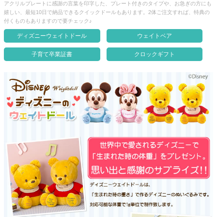
アクリルプレートに感謝の言葉を印字した、プレート付きのタイプや、お急ぎの方にも
クロックギフト
嬉しい、最短10日で納品できるクイックドールもあります。2体ご注文すれば、特典の
付くものもありますので要チェック♪
ペーパーアイテム
ディズニーウェイトドール
ウェイトベア
DIY用品
子育て卒業証書
クロックギフト
引菓子
引出物ギフト
カタログギフト
ブライダルバッグ
演出用品
内祝い 出産祝い
季節イベント特集
会社概要