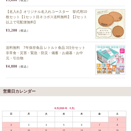
（税込）
【名入れ】オリジナル名入れコースター 挙式用10
枚セット【1セット目ネコポス送料無料】【2セット
以上で宅配便無料】
¥3,200
（税込）
送料無料 7年保存食品 レトルト食品 3日分セット
非常食・災害・緊急・防災・備蓄・お歳暮・お中
元・引出物
¥4,880
（税込）
営業日カレンダー
今月(2026 年 8 月)
日
月
火
水
木
金
土
1
2
3
4
5
6
7
8
9
10
11
12
13
14
15