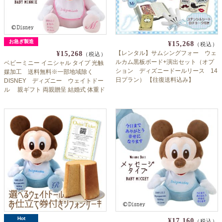
お急ぎ製造
¥15,268
（税込）
【レンタル】サムシングフォー ウェ
¥15,268
（税込）
ルカム黒板ボード+演出セット（オプ
ベビーミニー イニシャル タイプ 光触
ション ディズニードールリース 14
媒加工 送料無料※一部地域除く
日プラン） 【往復送料込み】
DISNEY ディズニー ウェイトドー
ル 親ギフト 両親贈呈 結婚式 体重ド
ール 出産祝い
Hot
¥17,160
（税込）