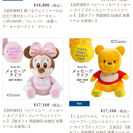
【送料無料】ベビーミッキー メッセー
¥16,800
（税込）
ジ タイプ【ディズニー ウェイトドー
【送料無料】選べるウェイトドールお
ル 】【親ギフト 両親贈呈 結婚式 体重
仕立て券付きシフォンケーキセッ
ドール 出産祝い】
ト//FLAVOR・フレイバー・体重ベ
ア・オーダーメイド・チケット
Hot
¥17,160
（税込）
【送料無料】ベビーミニー メッセー
¥17,160
（税込）
ジ タイプ【ディズニー ウェイトドー
【くまのプーさん ウェイトドール 】
ル 】【親ギフト 両親贈呈 結婚式 体重
ベビープー（ブルースタイ）メッセー
ドール 出産祝い】
ジ タイプ【ディズニー 正規品】【親
ギフト 両親贈呈 結婚式 体重ドール 出