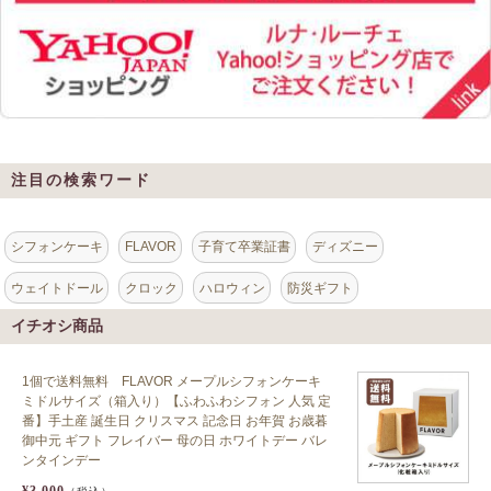
注目の検索ワード
シフォンケーキ
FLAVOR
子育て卒業証書
ディズニー
ウェイトドール
クロック
ハロウィン
防災ギフト
イチオシ商品
1個で送料無料 FLAVOR メープルシフォンケーキ
ミドルサイズ（箱入り）【ふわふわシフォン 人気 定
番】手土産 誕生日 クリスマス 記念日 お年賀 お歳暮
御中元 ギフト フレイバー 母の日 ホワイトデー バレ
ンタインデー
¥3,000