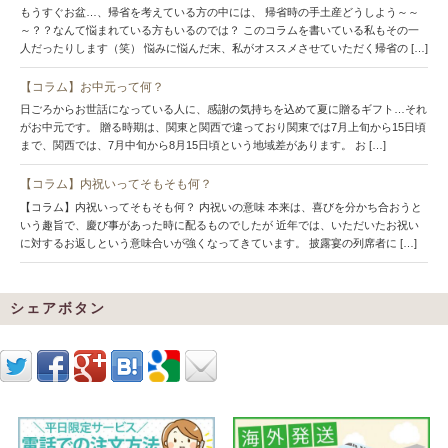
もうすぐお盆…、帰省を考えている方の中には、 帰省時の手土産どうしよう～～
～？？なんて悩まれている方もいるのでは？ このコラムを書いている私もその一
人だったりします（笑） 悩みに悩んだ末、私がオススメさせていただく帰省の […]
【コラム】お中元って何？
日ごろからお世話になっている人に、感謝の気持ちを込めて夏に贈るギフト…それ
がお中元です。 贈る時期は、関東と関西で違っており関東では7月上旬から15日頃
まで、関西では、7月中旬から8月15日頃という地域差があります。 お […]
【コラム】内祝いってそもそも何？
【コラム】内祝いってそもそも何？ 内祝いの意味 本来は、喜びを分かち合おうと
いう趣旨で、慶び事があった時に配るものでしたが 近年では、いただいたお祝い
に対するお返しという意味合いが強くなってきています。 披露宴の列席者に […]
シェアボタン