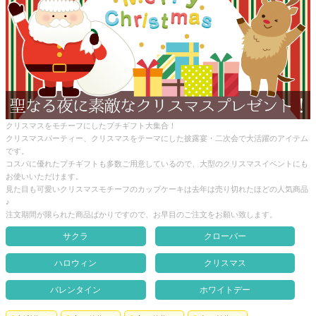
クロックギフト
ペーパーアイテム
DIY用品
引菓子
引出物ギフト
クリスマスをモチーフにしたプチギフト大集合！
クリスマスパーティー、クリスマスをテーマにした披露宴・二次会で大活躍のアイテム
です。
カタログギフト
コスパに優れたプチギフトも多数ご用意しているので、大型のクリスマスイベントにも
お使いいただけます。
ブライダルバッグ
見た目も可愛いクリスマスモチーフのカップケーキは去年は売り切れたほどの人気商品
♪
演出用品
注文期間が限られた商品ばかりですので、お早目のご注文をお願い致します。
内祝い 出産祝い
サクラ
クローバー
季節イベント特集
ハロウィン
クリスマス
バレンタイン
ホワイトデー
会社概要