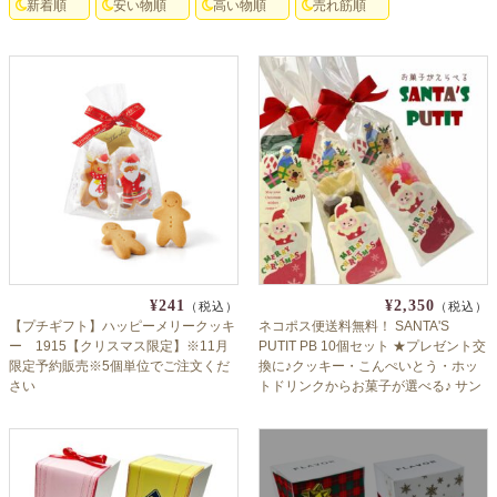
よくあるご質問
新着順
安い物順
高い物順
売れ筋順
ドメイン指定受信について
無料サンプル・資料請求
お問合せ
¥241
¥2,350
（税込）
（税込）
【プチギフト】ハッピーメリークッキ
ネコポス便送料無料！ SANTA'S
ー 1915【クリスマス限定】※11月
PUTIT PB 10個セット ★プレゼント交
限定予約販売※5個単位でご注文くだ
換に♪クッキー・こんぺいとう・ホッ
さい
トドリンクからお菓子が選べる♪ サン
タ・クリスマス・Xmas・聖夜・イブ