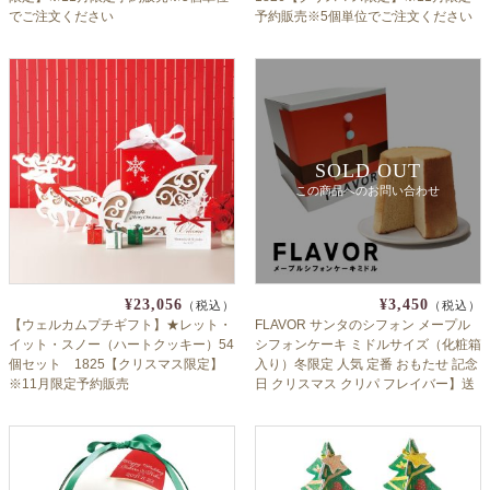
でご注文ください
予約販売※5個単位でご注文ください
SOLD OUT
この商品へのお問い合わせ
¥23,056
¥3,450
（税込）
（税込）
【ウェルカムプチギフト】★レット・
FLAVOR サンタのシフォン メープル
イット・スノー（ハートクッキー）54
シフォンケーキ ミドルサイズ（化粧箱
個セット 1825【クリスマス限定】
入り）冬限定 人気 定番 おもたせ 記念
※11月限定予約販売
日 クリスマス クリパ フレイバー】送
料無料（北海道：沖縄：離島除く）