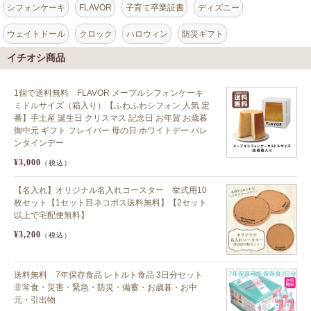
シフォンケーキ
FLAVOR
子育て卒業証書
ディズニー
ウェイトドール
クロック
ハロウィン
防災ギフト
イチオシ商品
1個で送料無料 FLAVOR メープルシフォンケーキ
ミドルサイズ（箱入り）【ふわふわシフォン 人気 定
番】手土産 誕生日 クリスマス 記念日 お年賀 お歳暮
御中元 ギフト フレイバー 母の日 ホワイトデー バレ
ンタインデー
¥3,000
（税込）
【名入れ】オリジナル名入れコースター 挙式用10
枚セット【1セット目ネコポス送料無料】【2セット
以上で宅配便無料】
¥3,200
（税込）
送料無料 7年保存食品 レトルト食品 3日分セット
非常食・災害・緊急・防災・備蓄・お歳暮・お中
元・引出物