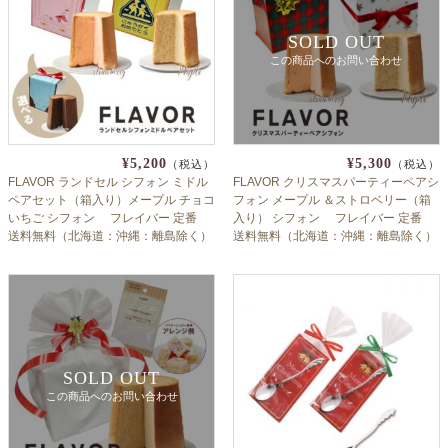
SOLD OUT
この商品へのお問い合わせ
¥5,200
¥5,300
（税込）
（税込）
FLAVOR ランドセル シフォン ミドル
FLAVOR クリスマスパーティーペアシ
ペアセット（箱入り）メープル チョコ
フォン メープル ＆ストロベリー（箱
いちご シフォン フレイバー 定番
入り） シフォン フレイバー 定番
送料無料（北海道：沖縄：離島除く）
送料無料（北海道：沖縄：離島除く）
卒園祝い 入学祝い 小学校 保育園 幼稚
クリパ お持たせ ギフト Xmas
園 内祝 おじいちゃん おばあちゃん へ
のお祝い返しにも 子供会
SOLD OUT
この商品へのお問い合わせ