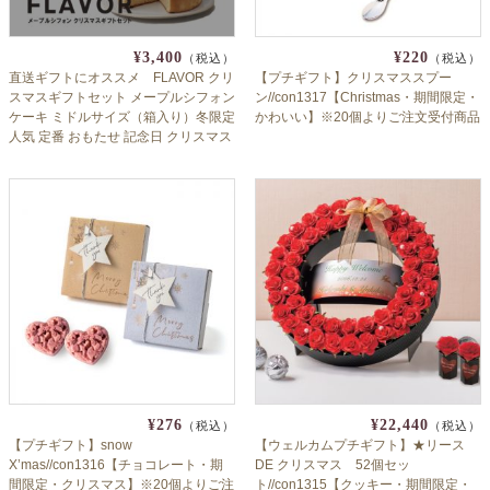
¥3,400
¥220
（税込）
（税込）
直送ギフトにオススメ FLAVOR クリ
【プチギフト】クリスマススプー
スマスギフトセット メープルシフォン
ン//con1317【Christmas・期間限定・
ケーキ ミドルサイズ（箱入り）冬限定
かわいい】※20個よりご注文受付商品
人気 定番 おもたせ 記念日 クリスマス
クリパ フレイバー 御歳暮 お歳暮
¥276
¥22,440
（税込）
（税込）
【プチギフト】snow
【ウェルカムプチギフト】★リース
X’mas//con1316【チョコレート・期
DE クリスマス 52個セッ
間限定・クリスマス】※20個よりご注
ト//con1315【クッキー・期間限定・