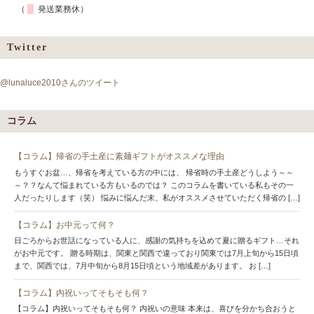
（
発送業務休）
Twitter
@lunaluce2010さんのツイート
コラム
【コラム】帰省の手土産に素麺ギフトがオススメな理由
もうすぐお盆…、帰省を考えている方の中には、 帰省時の手土産どうしよう～～
～？？なんて悩まれている方もいるのでは？ このコラムを書いている私もその一
人だったりします（笑） 悩みに悩んだ末、私がオススメさせていただく帰省の […]
【コラム】お中元って何？
日ごろからお世話になっている人に、感謝の気持ちを込めて夏に贈るギフト…それ
がお中元です。 贈る時期は、関東と関西で違っており関東では7月上旬から15日頃
まで、関西では、7月中旬から8月15日頃という地域差があります。 お […]
【コラム】内祝いってそもそも何？
【コラム】内祝いってそもそも何？ 内祝いの意味 本来は、喜びを分かち合おうと