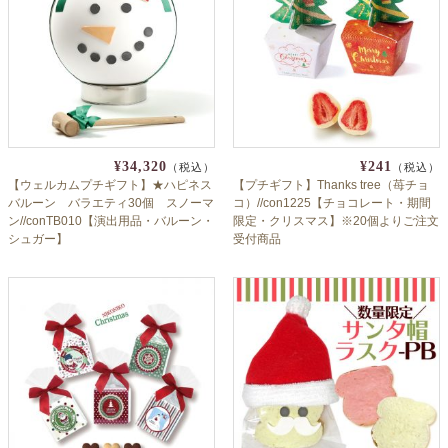
¥34,320
¥241
（税込）
（税込）
【ウェルカムプチギフト】★ハピネス
【プチギフト】Thanks tree（苺チョ
バルーン バラエティ30個 スノーマ
コ）//con1225【チョコレート・期間
ン//conTB010【演出用品・バルーン・
限定・クリスマス】※20個よりご注文
シュガー】
受付商品