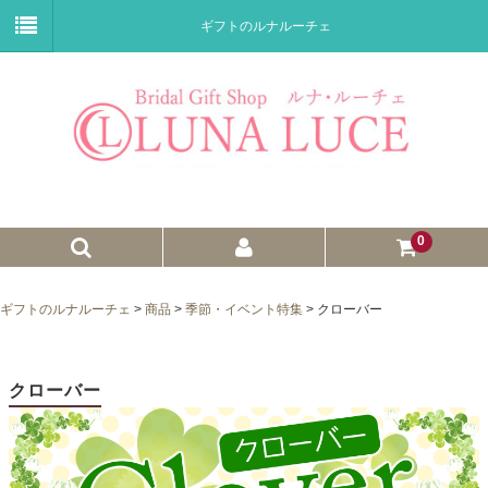
ギフトのルナルーチェ
0
ゼクシィnet掲載商品
ギフトのルナルーチェ
>
商品
>
季節・イベント特集
>
クローバー
プチギフト
ウェイトドール
クローバー
子育て卒業証書
ウェルカムボード