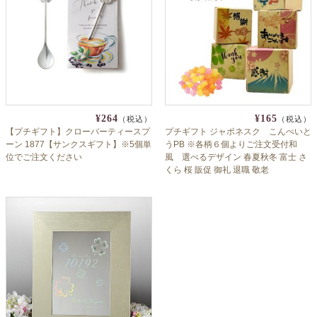
よくあるご質問
ドメイン指定受信について
無料サンプル・資料請求
お問合せ
¥264
¥165
（税込）
（税込）
【プチギフト】クローバーティースプ
プチギフト ジャポネスク こんぺいと
ーン 1877【サンクスギフト】※5個単
うPB ※各柄６個よりご注文受付和
位でご注文ください
風 選べるデザイン 春夏秋冬 富士 さ
くら 桜 販促 御礼 退職 敬老