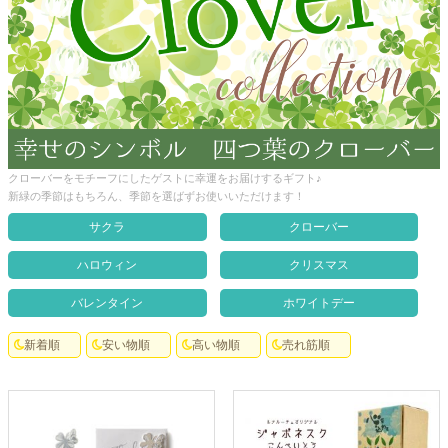
クロックギフト
ペーパーアイテム
DIY用品
引菓子
引出物ギフト
クローバーをモチーフにしたゲストに幸運をお届けするギフト♪
新緑の季節はもちろん、季節を選ばずお使いいただけます！
カタログギフト
サクラ
クローバー
ブライダルバッグ
ハロウィン
クリスマス
演出用品
バレンタイン
ホワイトデー
内祝い 出産祝い
新着順
安い物順
高い物順
売れ筋順
季節イベント特集
会社概要