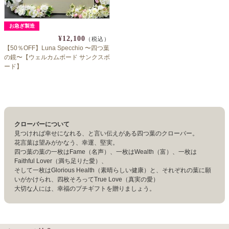
お急ぎ製造
¥12,100
（税込）
【50％OFF】Luna Specchio 〜四つ葉
の鏡〜【ウェルカムボード サンクスボ
ード】
クローバーについて
見つければ幸せになれる、と言い伝えがある四つ葉のクローバー。
花言葉は望みがかなう、幸運、堅実。
四つ葉の葉の一枚はFame（名声）、一枚はWealth（富）、一枚は
Faithful Lover（満ち足りた愛）、
そして一枚はGlorious Health（素晴らしい健康）と、それぞれの葉に願
いがかけられ、四枚そろってTrue Love（真実の愛）
大切な人には、幸福のプチギフトを贈りましょう。