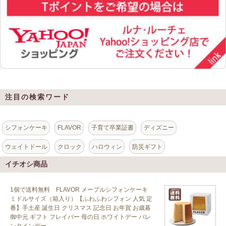
注目の検索ワード
シフォンケーキ
FLAVOR
子育て卒業証書
ディズニー
ウェイトドール
クロック
ハロウィン
防災ギフト
イチオシ商品
1個で送料無料 FLAVOR メープルシフォンケーキ
ミドルサイズ（箱入り）【ふわふわシフォン 人気 定
番】手土産 誕生日 クリスマス 記念日 お年賀 お歳暮
御中元 ギフト フレイバー 母の日 ホワイトデー バレ
ンタインデー