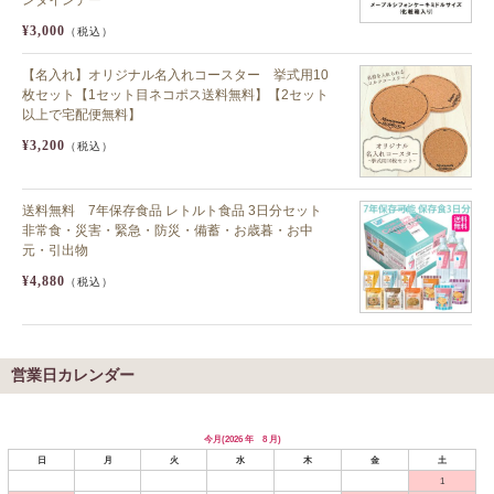
¥3,000
（税込）
【名入れ】オリジナル名入れコースター 挙式用10
枚セット【1セット目ネコポス送料無料】【2セット
以上で宅配便無料】
¥3,200
（税込）
送料無料 7年保存食品 レトルト食品 3日分セット
非常食・災害・緊急・防災・備蓄・お歳暮・お中
元・引出物
¥4,880
（税込）
営業日カレンダー
今月(2026 年 8 月)
日
月
火
水
木
金
土
1