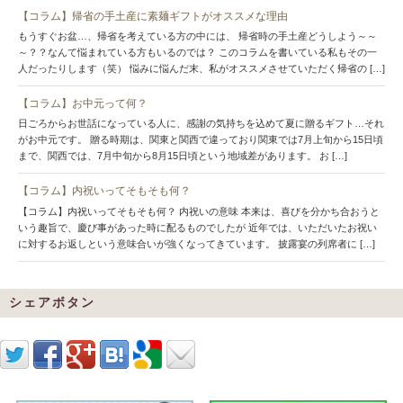
【コラム】帰省の手土産に素麺ギフトがオススメな理由
もうすぐお盆…、帰省を考えている方の中には、 帰省時の手土産どうしよう～～
～？？なんて悩まれている方もいるのでは？ このコラムを書いている私もその一
人だったりします（笑） 悩みに悩んだ末、私がオススメさせていただく帰省の […]
【コラム】お中元って何？
日ごろからお世話になっている人に、感謝の気持ちを込めて夏に贈るギフト…それ
がお中元です。 贈る時期は、関東と関西で違っており関東では7月上旬から15日頃
まで、関西では、7月中旬から8月15日頃という地域差があります。 お […]
【コラム】内祝いってそもそも何？
【コラム】内祝いってそもそも何？ 内祝いの意味 本来は、喜びを分かち合おうと
いう趣旨で、慶び事があった時に配るものでしたが 近年では、いただいたお祝い
に対するお返しという意味合いが強くなってきています。 披露宴の列席者に […]
シェアボタン