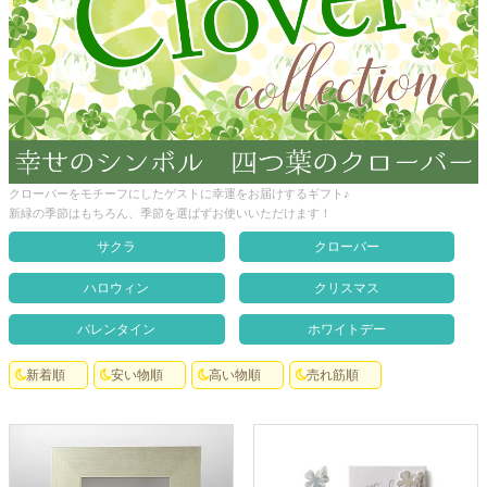
クロックギフト
ペーパーアイテム
DIY用品
引菓子
引出物ギフト
クローバーをモチーフにしたゲストに幸運をお届けするギフト♪
新緑の季節はもちろん、季節を選ばずお使いいただけます！
カタログギフト
サクラ
クローバー
ブライダルバッグ
ハロウィン
クリスマス
演出用品
バレンタイン
ホワイトデー
内祝い 出産祝い
新着順
安い物順
高い物順
売れ筋順
季節イベント特集
会社概要