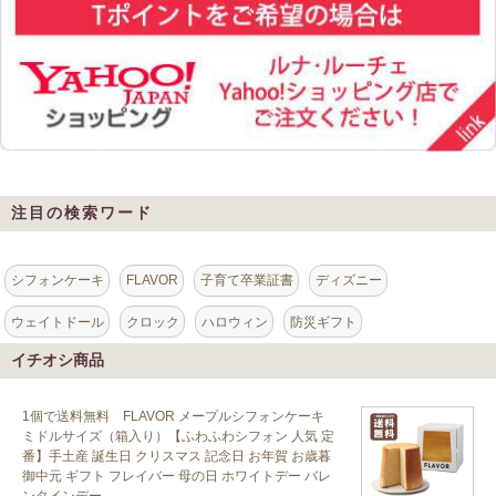
注目の検索ワード
シフォンケーキ
FLAVOR
子育て卒業証書
ディズニー
ウェイトドール
クロック
ハロウィン
防災ギフト
イチオシ商品
1個で送料無料 FLAVOR メープルシフォンケーキ
ミドルサイズ（箱入り）【ふわふわシフォン 人気 定
番】手土産 誕生日 クリスマス 記念日 お年賀 お歳暮
御中元 ギフト フレイバー 母の日 ホワイトデー バレ
ンタインデー