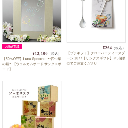
よくあるご質問
ドメイン指定受信について
無料サンプル・資料請求
お問合せ
お急ぎ製造
¥264
（税込）
【プチギフト】クローバーティースプ
¥12,100
（税込）
ーン 1877【サンクスギフト】※5個単
【50％OFF】Luna Specchio 〜四つ葉
位でご注文ください
の鏡〜【ウェルカムボード サンクスボ
ード】