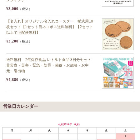
¥3,000
（税込）
【名入れ】オリジナル名入れコースター 挙式用10
枚セット【1セット目ネコポス送料無料】【2セット
以上で宅配便無料】
¥3,200
（税込）
送料無料 7年保存食品 レトルト食品 3日分セット
非常食・災害・緊急・防災・備蓄・お歳暮・お中
元・引出物
¥4,880
（税込）
営業日カレンダー
今月(2026 年 8 月)
日
月
火
水
木
金
土
1