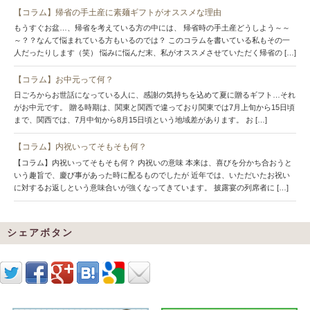
【コラム】帰省の手土産に素麺ギフトがオススメな理由
もうすぐお盆…、帰省を考えている方の中には、 帰省時の手土産どうしよう～～
～？？なんて悩まれている方もいるのでは？ このコラムを書いている私もその一
人だったりします（笑） 悩みに悩んだ末、私がオススメさせていただく帰省の […]
【コラム】お中元って何？
日ごろからお世話になっている人に、感謝の気持ちを込めて夏に贈るギフト…それ
がお中元です。 贈る時期は、関東と関西で違っており関東では7月上旬から15日頃
まで、関西では、7月中旬から8月15日頃という地域差があります。 お […]
【コラム】内祝いってそもそも何？
【コラム】内祝いってそもそも何？ 内祝いの意味 本来は、喜びを分かち合おうと
いう趣旨で、慶び事があった時に配るものでしたが 近年では、いただいたお祝い
に対するお返しという意味合いが強くなってきています。 披露宴の列席者に […]
シェアボタン