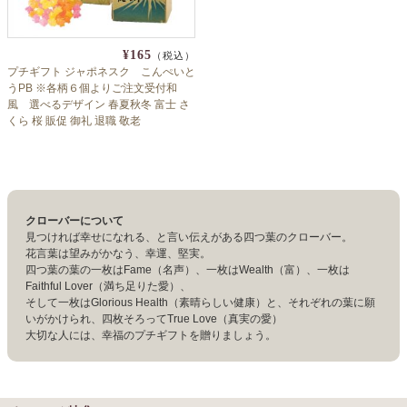
¥165
（税込）
プチギフト ジャポネスク こんぺいと
うPB ※各柄６個よりご注文受付和
風 選べるデザイン 春夏秋冬 富士 さ
くら 桜 販促 御礼 退職 敬老
クローバーについて
見つければ幸せになれる、と言い伝えがある四つ葉のクローバー。
花言葉は望みがかなう、幸運、堅実。
四つ葉の葉の一枚はFame（名声）、一枚はWealth（富）、一枚は
Faithful Lover（満ち足りた愛）、
そして一枚はGlorious Health（素晴らしい健康）と、それぞれの葉に願
いがかけられ、四枚そろってTrue Love（真実の愛）
大切な人には、幸福のプチギフトを贈りましょう。