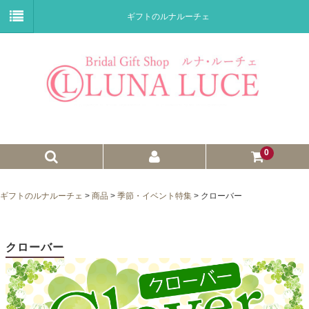
ギフトのルナルーチェ
0
ゼクシィnet掲載商品
ギフトのルナルーチェ
>
商品
>
季節・イベント特集
>
クローバー
プチギフト
ウェイトドール
クローバー
子育て卒業証書
ウェルカムボード