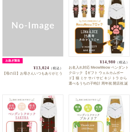
お急ぎ製造
¥14,980
（税込）
お名入れ対応 MeowMeow ペンダント
¥13,024
（税込）
クロック 【ギフト ウェルカムボー
【母の日】お母さんいつもありがとう
ド】猫 ミケ サバ サビ キジ トラ から
選べるうちの子時計 周年祝 開店祝 誕
生日 ペット 時計 メモリアルグッズ 位
牌 ぬこ