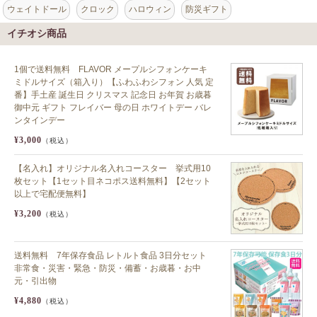
ウェイトドール
クロック
ハロウィン
防災ギフト
イチオシ商品
1個で送料無料 FLAVOR メープルシフォンケーキ
ミドルサイズ（箱入り）【ふわふわシフォン 人気 定
番】手土産 誕生日 クリスマス 記念日 お年賀 お歳暮
御中元 ギフト フレイバー 母の日 ホワイトデー バレ
ンタインデー
¥3,000
（税込）
【名入れ】オリジナル名入れコースター 挙式用10
枚セット【1セット目ネコポス送料無料】【2セット
以上で宅配便無料】
¥3,200
（税込）
送料無料 7年保存食品 レトルト食品 3日分セット
非常食・災害・緊急・防災・備蓄・お歳暮・お中
元・引出物
¥4,880
（税込）