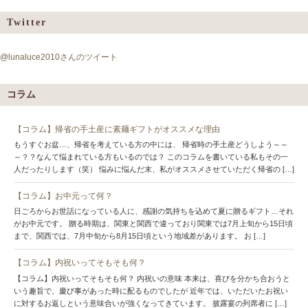
Twitter
@lunaluce2010さんのツイート
コラム
【コラム】帰省の手土産に素麺ギフトがオススメな理由
もうすぐお盆…、帰省を考えている方の中には、 帰省時の手土産どうしよう～～
～？？なんて悩まれている方もいるのでは？ このコラムを書いている私もその一
人だったりします（笑） 悩みに悩んだ末、私がオススメさせていただく帰省の […]
【コラム】お中元って何？
日ごろからお世話になっている人に、感謝の気持ちを込めて夏に贈るギフト…それ
がお中元です。 贈る時期は、関東と関西で違っており関東では7月上旬から15日頃
まで、関西では、7月中旬から8月15日頃という地域差があります。 お […]
【コラム】内祝いってそもそも何？
【コラム】内祝いってそもそも何？ 内祝いの意味 本来は、喜びを分かち合おうと
いう趣旨で、慶び事があった時に配るものでしたが 近年では、いただいたお祝い
に対するお返しという意味合いが強くなってきています。 披露宴の列席者に […]