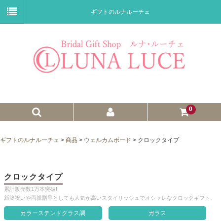
ギフトのルナルーチェ
0
ゼクシィnet掲載商品
ギフトのルナルーチェ
>
商品
>
ウェルカムボード
>
クロックタイプ
プチギフト
ウェイトドール
クロックタイプ
累計販売数1万本突破!!
子育て卒業証書
新築祝いや両親贈呈としても人気が高いスタイリッシュでオシャレなクロックギフト。
ウェルカムボード
カラーステンドグラス調
ガラス