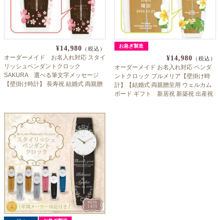
お急ぎ製造
¥14,980
（税込）
オーダーメイド お名入れ対応 スタイ
¥14,980
（税込）
リッシュペンダントクロック
オーダーメイド お名入れ対応 ペンダ
SAKURA 選べる筆文字メッセージ
ントクロック プルメリア【壁掛け時
【壁掛け時計】 長寿祝 結婚式 両親贈
計】【結婚式 両親贈呈用 ウェルカム
呈用 ギフト
ボード ギフト 新居祝 新築祝 出産祝
開業祝 周年祝 特注対応可