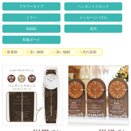
クロックギフト
フラワータイプ
ペンダントクロック
ミラー
メッセージパズル
ペーパーアイテム
似顔絵
名詩
DIY用品
和風ボード
引菓子
引出物ギフト
新着順
安い物順
高い物順
売れ筋順
カタログギフト
ブライダルバッグ
演出用品
内祝い 出産祝い
季節イベント特集
会社概要