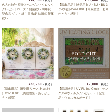
¥14,980
¥33,440
よくあるご質問
（税込）
（税込）
名入れ時計 壁掛けペンダントクロック
【演出用品】贈呈用 MU・SU・BU 3
クレセントローズ // 開業祝い 周年祝
つの時計//conTI001【両親贈呈・あり
ドメイン指定受信について
記念品 ギフト 誕生日 敬老 結婚式 新築
がとう・感謝】
祝い
無料サンプル・資料請求
お問合せ
SOLD OUT
この商品へのお問い合わせ
¥38,280
¥7,000
（税込）
（税込）
【演出用品】贈呈用 リース 3つの時
【両親贈呈】UV Floting Clock サン
計//conTL011【両親贈呈・ありがと
クスorウェルカム1点セット【記念
う・感謝】
品・ウェルカムボード】