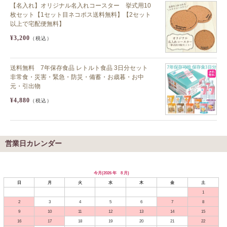
【名入れ】オリジナル名入れコースター 挙式用10
枚セット【1セット目ネコポス送料無料】【2セット
以上で宅配便無料】
¥3,200
（税込）
送料無料 7年保存食品 レトルト食品 3日分セット
非常食・災害・緊急・防災・備蓄・お歳暮・お中
元・引出物
¥4,880
（税込）
営業日カレンダー
今月(2026 年 8 月)
日
月
火
水
木
金
土
1
2
3
4
5
6
7
8
9
10
11
12
13
14
15
16
17
18
19
20
21
22