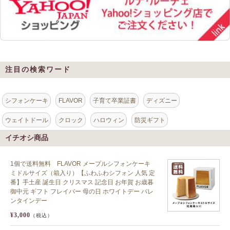
注目の検索ワード
シフォンケーキ
FLAVOR
子育て卒業証書
ディズニー
ウェイトドール
クロック
ハロウィン
防災ギフト
イチオシ商品
1個で送料無料 FLAVOR メープルシフォンケーキ
ミドルサイズ（箱入り）【ふわふわシフォン 人気 定
番】手土産 誕生日 クリスマス 記念日 お年賀 お歳暮
御中元 ギフト フレイバー 母の日 ホワイトデー バレ
ンタインデー
¥3,000
（税込）