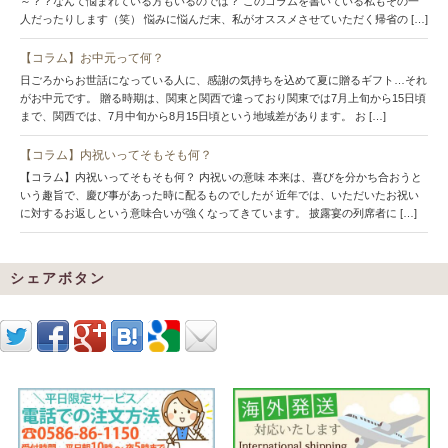
～？？なんて悩まれている方もいるのでは？ このコラムを書いている私もその一
人だったりします（笑） 悩みに悩んだ末、私がオススメさせていただく帰省の […]
【コラム】お中元って何？
日ごろからお世話になっている人に、感謝の気持ちを込めて夏に贈るギフト…それ
がお中元です。 贈る時期は、関東と関西で違っており関東では7月上旬から15日頃
まで、関西では、7月中旬から8月15日頃という地域差があります。 お […]
【コラム】内祝いってそもそも何？
【コラム】内祝いってそもそも何？ 内祝いの意味 本来は、喜びを分かち合おうと
いう趣旨で、慶び事があった時に配るものでしたが 近年では、いただいたお祝い
に対するお返しという意味合いが強くなってきています。 披露宴の列席者に […]
シェアボタン