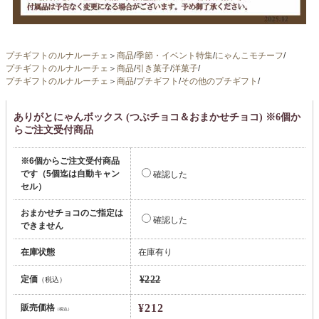
プチギフトのルナルーチェ
＞
商品
/
季節・イベント特集
/
にゃんこモチーフ
/
プチギフトのルナルーチェ
＞
商品
/
引き菓子
/
洋菓子
/
プチギフトのルナルーチェ
＞
商品
/
プチギフト
/
その他のプチギフト
/
ありがとにゃんボックス (つぶチョコ＆おまかせチョコ) ※6個か
らご注文受付商品
※6個からご注文受付商品
です（5個迄は自動キャン
確認した
セル）
おまかせチョコのご指定は
確認した
できません
在庫状態
在庫有り
定価
¥222
（税込）
¥212
販売価格
（税込）