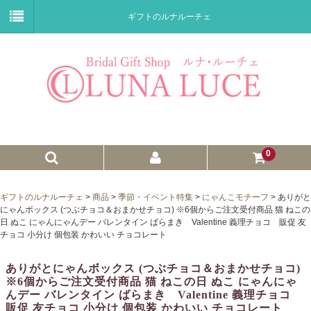
ギフトのルナルーチェ
0
ゼクシィnet掲載商品
ギフトのルナルーチェ
>
商品
>
季節・イベント特集
>
にゃんこモチーフ
>
ありがと
にゃんボックス (つぶチョコ＆おまかせチョコ) ※6個からご注文受付商品 猫 ねこの
プチギフト
日 ぬこ にゃんにゃんデー バレンタイン ばらまき Valentine 義理チョコ 販促 友
チョコ 小分け 個包装 かわいい チョコレート
ウェイトドール
ありがとにゃんボックス (つぶチョコ＆おまかせチョコ)
子育て卒業証書
※6個からご注文受付商品 猫 ねこの日 ぬこ にゃんにゃ
んデー バレンタイン ばらまき Valentine 義理チョコ
ウェルカムボード
販促 友チョコ 小分け 個包装 かわいい チョコレート