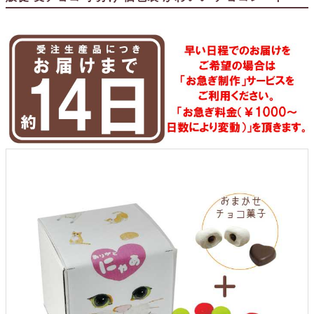
クロックギフト
ペーパーアイテム
DIY用品
引菓子
引出物ギフト
カタログギフト
ブライダルバッグ
演出用品
内祝い 出産祝い
季節イベント特集
会社概要