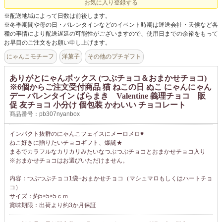
お気に入り登録する
※配送地域によって日数は前後します。
※冬季期間や母の日・バレンタインなどのイベント時期は運送会社・天候など各
種の事情により配送遅延の可能性がございますので、使用日までの余裕をもって
お早目のご注文をお願い申し上げます。
にゃんこモチーフ
洋菓子
その他のプチギフト
ありがとにゃんボックス (つぶチョコ＆おまかせチョコ)
※6個からご注文受付商品 猫 ねこの日 ぬこ にゃんにゃん
デー バレンタイン ばらまき Valentine 義理チョコ 販
促 友チョコ 小分け 個包装 かわいい チョコレート
商品番号：pb307nyanbox
インパクト抜群のにゃんこフェイスにメーロメロ♥
ねこ好きに贈りたいチョコギフト、爆誕★
まるでカラフルなカリカリみたいなつぶつぶチョコとおまかせチョコ入り
※おまかせチョコはお選びいただけません。
内容：つぶつぶチョコ1袋+おまかせチョコ（マシュマロもしくはハートチョ
コ）
サイズ：約5×5×5ｃｍ
賞味期限：出荷より約3か月保証