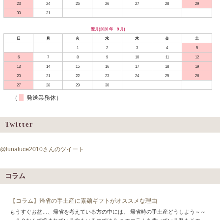
23
24
25
26
27
28
29
30
31
翌月(2026 年 9 月)
日
月
火
水
木
金
土
1
2
3
4
5
6
7
8
9
10
11
12
13
14
15
16
17
18
19
20
21
22
23
24
25
26
27
28
29
30
（
発送業務休）
Twitter
@lunaluce2010さんのツイート
コラム
【コラム】帰省の手土産に素麺ギフトがオススメな理由
もうすぐお盆…、帰省を考えている方の中には、 帰省時の手土産どうしよう～～