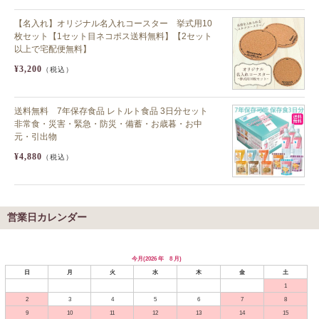
よくあるご質問
【名入れ】オリジナル名入れコースター 挙式用10
ドメイン指定受信について
枚セット【1セット目ネコポス送料無料】【2セット
以上で宅配便無料】
無料サンプル・資料請求
¥3,200
（税込）
お問合せ
送料無料 7年保存食品 レトルト食品 3日分セット
非常食・災害・緊急・防災・備蓄・お歳暮・お中
元・引出物
¥4,880
（税込）
営業日カレンダー
今月(2026 年 8 月)
日
月
火
水
木
金
土
1
2
3
4
5
6
7
8
9
10
11
12
13
14
15