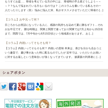
もうすぐお盆…、帰省を考えている方の中には、 帰省時の手土産どうしよう～～
～？？なんて悩まれている方もいるのでは？ このコラムを書いている私もその一
人だったりします（笑） 悩みに悩んだ末、私がオススメさせていただく帰省の […]
【コラム】お中元って何？
日ごろからお世話になっている人に、感謝の気持ちを込めて夏に贈るギフト…それ
がお中元です。 贈る時期は、関東と関西で違っており関東では7月上旬から15日頃
まで、関西では、7月中旬から8月15日頃という地域差があります。 お […]
【コラム】内祝いってそもそも何？
【コラム】内祝いってそもそも何？ 内祝いの意味 本来は、喜びを分かち合おうと
いう趣旨で、慶び事があった時に配るものでしたが 近年では、いただいたお祝い
に対するお返しという意味合いが強くなってきています。 披露宴の列席者に […]
シェアボタン