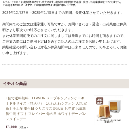
クロックギフト
2024年12月27日～2025年1月5日までの期間、長期休業させていただきます。
ペーパーアイテム
期間内でのご注文は通常通り可能ですが、お問い合わせ・受注・出荷業務は休業
DIY用品
明けより順次での対応とさせていただきます。
また休業期間前後でのご注文に関しましては発送までにお時間を頂きますので、
引菓子
ご注文の際にはご使用予定日を必ずご記入の上ご注文をお願い申し上げます。
納期確認のお問い合わせ対応が休業期間中は出来ませんので、何卒よろしくお願
引出物ギフト
い申し上げます。
カタログギフト
ブライダルバッグ
イチオシ商品
演出用品
内祝い 出産祝い
1個で送料無料 FLAVOR メープルシフォンケーキ
ミドルサイズ（箱入り）【ふわふわシフォン 人気 定
季節イベント特集
番】手土産 誕生日 クリスマス 記念日 お年賀 お歳暮
御中元 ギフト フレイバー 母の日 ホワイトデー バレ
会社概要
ンタインデー
¥3,000
（税込）