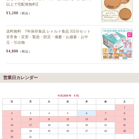
以上で宅配便無料】
¥3,200
（税込）
送料無料 7年保存食品 レトルト食品 3日分セット
非常食・災害・緊急・防災・備蓄・お歳暮・お中
元・引出物
¥4,880
（税込）
営業日カレンダー
今月(2026 年 8 月)
日
月
火
水
木
金
土
1
2
3
4
5
6
7
8
9
10
11
12
13
14
15
16
17
18
19
20
21
22
23
24
25
26
27
28
29
30
31