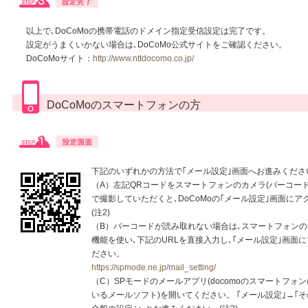
以上で､DoCoMoの携帯電話のドメイン指定受信設定は完了です。
設定がうまくいかない場合は､DoCoMo公式サイトをご確認ください。
DoCoMoサイト：
http://www.nttdocomo.co.jp/
DoCoMoのスマートフォンの方
下記のいずれかの方法で｢メール設定｣画面へお進みくださ
（A）左記QRコードをスマートフォンのカメラ(バーコー
で撮影していただくと､DoCoMoの｢メール設定｣画面に
(注2)
（B）バーコードが読み取れない場合は､スマートフォン
機能を使い､下記のURLを直接入力し､｢メール設定｣画面
ださい。
https://spmode.ne.jp/mail_setting/
（C）SPモードのメールアプリ(docomoのスマートフォ
いるメールソフト)を開いてください。 ｢メール設定｣→｢そ