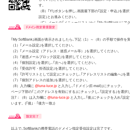
す。
（B）｢Y!｣ボタンを押し､画面最下部の｢設定・申込｣を選
設定｣とお進みください。
（C）メールの｢メニューリスト｣から｢My SoftBank｣に
い。
｢My SoftBank｣画面が表示されましたら､下記（1）～（8）の手順で操作
（1）｢メール設定｣を選択してください。
（2）｢メール設定（アドレス・迷惑メール等）｣を選択してください。
（3）｢迷惑メールブロック設定｣を選択してください。
（4）｢個別設定｣を選択し､｢次へ｣を選択してください。
（5）｢受信許可・拒否設定｣を選択してください。
（6）｢許可リストとして設定｣にチェックし､｢アドレスリストの編集へ｣を
（7）｢個別アドレスの追加｣を選択してください。
（8）入力欄に
@luna-luce.jp
と入力し､｢ドメイン(E-mail)｣にチェック。
ページ下部の｢このアドレスを有効にする｣にチェックし､｢設定する｣を選択し
注7：（8）は入力欄に
@luna-luce.jp
と入力し､｢後｣にチェックを入れ｢設
います。(｢後｣・｢後方一致｣)
以上で､SoftBankの携帯電話のドメイン指定受信設定は完了です。