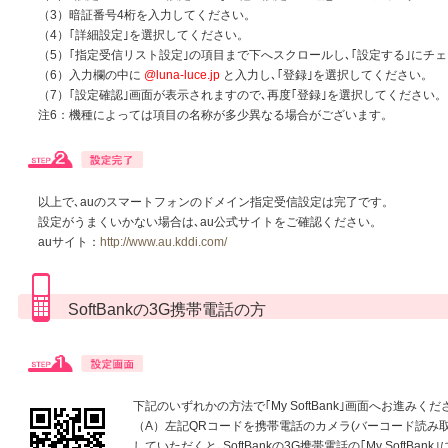
（3）暗証番号4桁を入力してください。
（4）｢詳細設定｣を選択してください。
（5）｢指定受信リスト設定｣の項目まで下へスクロールし､｢設定する｣にチ
（6）入力欄の中に
@luna-luce.jp
と入力し､｢登録｣を選択してください。
（7）｢設定確認｣画面が表示されますので､再度｢登録｣を選択してください。
注6：機種によっては項目の名称が多少異なる場合がございます。
以上で､auのスマートフォンのドメイン指定受信設定は完了です。
設定がうまくいかない場合は､au公式サイトをご確認ください。
auサイト：
http://www.au.kddi.com/
SoftBankの3G携帯電話の方
下記のいずれかの方法で｢My SoftBank｣画面へお進みくだ
（A）左記QRコードを携帯電話のカメラ(バーコード読み
していただくと､SoftBankの3G携帯電話の｢My SoftBan