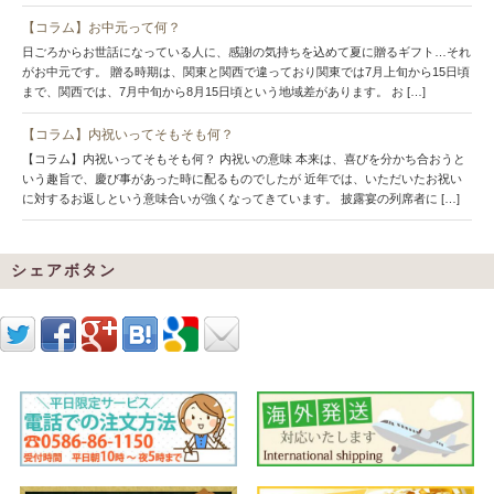
【コラム】お中元って何？
日ごろからお世話になっている人に、感謝の気持ちを込めて夏に贈るギフト…それ
がお中元です。 贈る時期は、関東と関西で違っており関東では7月上旬から15日頃
まで、関西では、7月中旬から8月15日頃という地域差があります。 お […]
【コラム】内祝いってそもそも何？
【コラム】内祝いってそもそも何？ 内祝いの意味 本来は、喜びを分かち合おうと
いう趣旨で、慶び事があった時に配るものでしたが 近年では、いただいたお祝い
に対するお返しという意味合いが強くなってきています。 披露宴の列席者に […]
シェアボタン