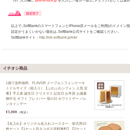
（6）入力欄に
@luna-luce.jp
を入力し､｢後方一致｣にチェック(もしくは選択
以上で､SoftBankのスマートフォンとiPhone(Eメールをご利用)のドメ
設定がうまくいかない場合は､SoftBank公式サイトをご確認ください。
SoftBankサイト：
http://mb.softbank.jp/mb/
イチオシ商品
1個で送料無料 FLAVOR メープルシフォンケーキ
ミドルサイズ（箱入り）【ふわふわシフォン 人気 定
番】手土産 誕生日 クリスマス 記念日 お年賀 お歳暮
御中元 ギフト フレイバー 母の日 ホワイトデー バレ
ンタインデー
¥3,000
（税込）
【名入れ】オリジナル名入れコースター 挙式用10
枚セット【1セット目ネコポス送料無料】【2セット