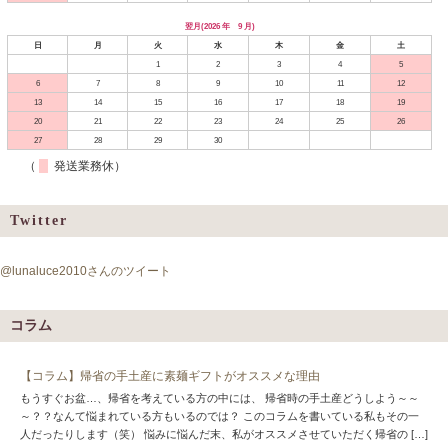
翌月(2026 年 9 月)
日
月
火
水
木
金
土
1
2
3
4
5
6
7
8
9
10
11
12
13
14
15
16
17
18
19
20
21
22
23
24
25
26
27
28
29
30
（
発送業務休）
Twitter
@lunaluce2010さんのツイート
コラム
【コラム】帰省の手土産に素麺ギフトがオススメな理由
もうすぐお盆…、帰省を考えている方の中には、 帰省時の手土産どうしよう～～
～？？なんて悩まれている方もいるのでは？ このコラムを書いている私もその一
人だったりします（笑） 悩みに悩んだ末、私がオススメさせていただく帰省の […]