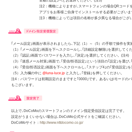
全般の設定｣へとお進みください。(注3)
注2：機種によりますが､スマートフォンの場合QRコード
アプリをお客様ご自身でインストールする必要がございま
注3：機種によっては項目の名称が多少異なる場合がござ
｢メール設定｣画面が表示されましたら､下記（1）～（5）の手順で操作を実
（1）｢メール設定｣画面を下へスクロールし､｢詳細設定/解除｣を選択してく
（2）｢認証｣画面でパスワードを入力し､｢決定｣を選択してください。(注4)
（3）｢迷惑メール対策｣画面で､｢受信/拒否設定｣という項目の｢設定｣を選び
（4）｢受信/拒否設定｣画面を下へスクロールし､｢ステップ4｣の｢受信設定｣
（5）入力欄の中に
@luna-luce.jp
と入力し､｢登録｣を押してください。
注4：パスワードは初期設定のままですと｢0000｣です。あるいはiモード
もございます。
以上で､DoCoMoのスマートフォンのドメイン指定受信設定は完了です。
設定がうまくいかない場合は､DoCoMo公式サイトをご確認ください。
DoCoMoサイト：
http://www.nttdocomo.co.jp/