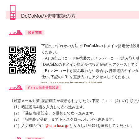
よくあるご質問
ドメイン指定受信について
DoCoMoの携帯電話の方
無料サンプル・資料請求
お問合せ
下記のいずれかの方法で｢DoCoMoのドメイン指定受信設
ください。
（A）左記QRコードを携帯のカメラ(バーコード読み取り機
｢DoCoMoのドメイン指定受信設定｣画面へアクセスして
（B）バーコードが読み取れない場合は､携帯電話のイン
使い､下記のURLを直接入力しアクセスしてください。
http://docomo.ne.jp/cp/mailurlfltst.cgi
｢迷惑メール対策｣認証画面が表示されましたら､下記（1）～（4）の手順
（1）暗証番号4桁を入力して次へ進みます。
（2）「受信/拒否設定」を選択して次へ進みます。
（3）「宛先指定受信」まで下へスクロールし､次へ進みます。
（4）入力欄の中に
@luna-luce.jp
と入力し､｢登録｣を選択してください。