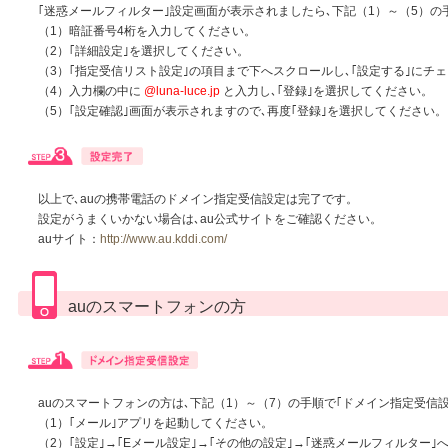
｢迷惑メールフィルター｣設定画面が表示されましたら､下記（1）～（5）
（1）暗証番号4桁を入力してください。
（2）｢詳細設定｣を選択してください。
（3）｢指定受信リスト設定｣の項目まで下へスクロールし､｢設定する｣にチ
（4）入力欄の中に
@luna-luce.jp
と入力し､｢登録｣を選択してください。
（5）｢設定確認｣画面が表示されますので､再度｢登録｣を選択してください。
以上で､auの携帯電話のドメイン指定受信設定は完了です。
設定がうまくいかない場合は､au公式サイトをご確認ください。
auサイト：
http://www.au.kddi.com/
auのスマートフォンの方
auのスマートフォンの方は､下記（1）～（7）の手順で｢ドメイン指定受信設
（1）｢メール｣アプリを起動してください。
（2）｢設定｣→｢Eメール設定｣→｢その他の設定｣→｢迷惑メールフィルター