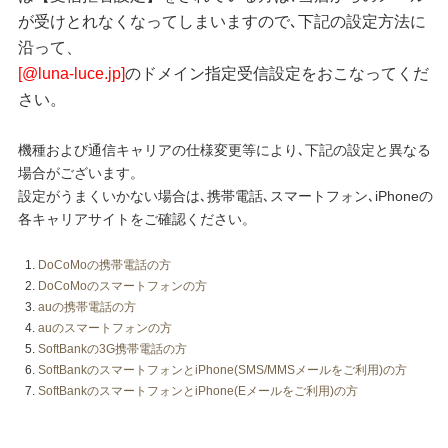
が受けとれなくなってしまいますので､下記の設定方法に
クロックギフト
沿って、
ペーパーアイテム
[@luna-luce.jp]
のドメイン指定受信設定をおこなってくだ
さい。
DIY用品
引菓子
機種および通信キャリアの仕様変更等により､下記の設定と異なる
場合がございます。
引出物ギフト
設定がうまくいかない場合は､携帯電話､スマートフォン､iPhoneの
カタログギフト
各キャリアサイトをご確認ください。
ブライダルバッグ
DoCoMoの携帯電話の方
DoCoMoのスマートフォンの方
演出用品
auの携帯電話の方
auのスマートフォンの方
内祝い 出産祝い
SoftBankの3G携帯電話の方
SoftBankのスマートフォンとiPhone(SMS/MMSメールをご利用)の方
季節イベント特集
SoftBankのスマートフォンとiPhone(Eメールをご利用)の方
会社概要