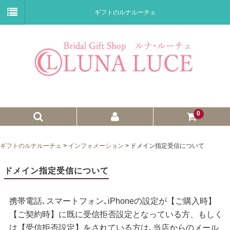
ギフトのルナルーチェ
0
ゼクシィnet掲載商品
ギフトのルナルーチェ
>
インフォメーション
>
ドメイン指定受信について
プチギフト
ドメイン指定受信について
ウェイトドール
携帯電話､スマートフォン､iPhoneの設定が【ご購入時】
子育て卒業証書
【ご契約時】に既に受信拒否設定となっている方、もしく
ウェルカムボード
は【受信拒否設定】をされている方は､当店からのメール