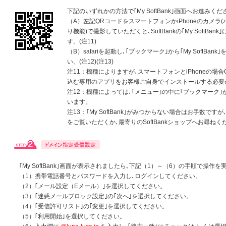
下記のいずれかの方法で｢My SoftBank｣画面へお進みくだ
（A）左記QRコードをスマートフォンかiPhoneのカメラ
り機能)で撮影していただくと､SoftBankの｢My SoftBan
す。(注11)
（B）safariを起動し､｢ブックマーク｣から｢My SoftBan
い。(注12)(注13)
注11：機種によりますが､スマートフォンとiPhoneの場
込む専用のアプリをお客様ご自身でインストールする必要
注12：機種によっては､｢メニュー｣の中に｢ブックマーク
います。
注13：｢My SoftBank｣がみつからない場合はお手数ですが､S
をご覧いただくか､最寄りのSoftBankショップへお尋ねく
｢My SoftBank｣画面が表示されましたら､下記（1）～（6）の手順で操作
（1）携帯電話番号とパスワードを入力し､ログインしてください。
（2）｢メール設定（Eメール）｣を選択してください。
（3）｢迷惑メールブロック設定｣の｢次へ｣を選択してください。
（4）｢受信許可リスト｣の｢変更｣を選択してください。
（5）｢利用開始｣を選択してください。