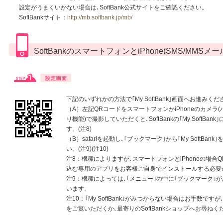
設定がうまくいかない場合は､SoftBank公式サイトをご確認ください。
SoftBankサイト：
http://mb.softbank.jp/mb/
SoftBankのスマートフォンとiPhone(SMS/MMS
下記のいずれかの方法で｢My SoftBank｣画面へお進みくだ
（A）左記QRコードをスマートフォンかiPhoneのカメラ
り機能)で撮影していただくと､SoftBankの｢My SoftBan
す。(注8)
（B）safariを起動し､｢ブックマーク｣から｢My SoftBan
い。(注9)(注10)
注8：機種によりますが､スマートフォンとiPhoneの場合
込む専用のアプリをお客様ご自身でインストールする必要
注9：機種によっては､｢メニュー｣の中に｢ブックマーク｣
います。
注10：｢My SoftBank｣がみつからない場合はお手数ですが､S
をご覧いただくか､最寄りのSoftBankショップへお尋ねく