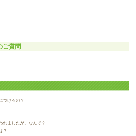
のご質問
につけるの？
われましたが、なんで？
は？