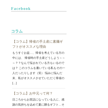
Facebook
コラム
【コラム】帰省の手土産に素麺ギ
フトがオススメな理由
もうすぐお盆…、帰省を考えている方の
中には、 帰省時の手土産どうしよう～～
～？？なんて悩まれている方もいるので
は？ このコラムを書いている私もその一
人だったりします（笑） 悩みに悩んだ
末、私がオススメさせていただく帰省の
[…]
【コラム】お中元って何？
日ごろからお世話になっている人に、感
謝の気持ちを込めて夏に贈るギフト…そ