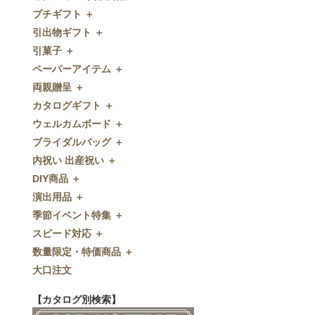
プチギフト ＋
ゼクシィnet掲載商品
引出物ギフト ＋
プチギフト
引菓子 ＋
ウェルカムプチギフト
引出物ギフト
ペーパーアイテム ＋
アメニティ
グラス
引菓子
両親贈呈 ＋
キャンディー・金平糖
タオル・石鹸・名披露目
バウムクーヘン
ペーパーアイテム
カタログギフト ＋
クッキー
ディズニーギフト
洋菓子
招待状
両親贈呈
ウェルカムボード ＋
スプーン
今治タオル
和菓子
席次表
ディズニーウェイトドール
カタログギフト
ブライダルバッグ ＋
チョコレート
引出物セット
席札
ウェイトベア
couronne
ウェルカムボード
内祝い 出産祝い ＋
ディズニー
和食器
付箋・メッセージカード
子育て卒業証書
erabocca
カラーステンドグラス調
ブライダルバッグ
DIY商品 ＋
ドラジェ
名入れ贈呈品
印刷代行
クロックギフト
ガラス
内祝い 出産祝い
演出用品 ＋
プチタオル
特選ギフト
ディズニーシリーズ
フラワータイプ
DIY商品
季節イベント特集 ＋
席札立て
珈琲・紅茶
ペンダントクロック
演出用品
スピード対応 ＋
耳かき＆ぺん
鰹節・フード
ミラー
リングピロー
季節イベント特集
数量限定・特価商品 ＋
紅茶＆コーヒー
メッセージパズル
ブーケプルズ
サクラ
スピード対応
大口注文
和風プチギフト
似顔絵
結婚証明書
クローバー
即日お急ぎ発送
数量限定・特価商品
エシカルプチギフト
名詩
ゲストブック
ハロウィン
特急名入れ製造
【カタログ別検索】
その他
和風ボード
その他
クリスマス