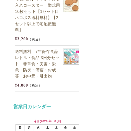
入れコースター 挙式用
10枚セット【1セット目
ネコポス送料無料】【2
セット以上で宅配便無
料】
¥3,200
（税込）
送料無料 7年保存食品
レトルト食品 3日分セッ
ト 非常食・災害・緊
急・防災・備蓄・お歳
暮・お中元・引出物
¥4,880
（税込）
営業日カレンダー
今月(2026 年 8 月)
日
月
火
水
木
金
土