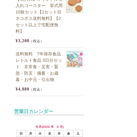
入れコースター 挙式用
10枚セット【1セット目
ネコポス送料無料】【2
セット以上で宅配便無
料】
¥3,200
（税込）
送料無料 7年保存食品
レトルト食品 3日分セッ
ト 非常食・災害・緊
急・防災・備蓄・お歳
暮・お中元・引出物
¥4,880
（税込）
営業日カレンダー
今月(2026 年 8 月)
日
月
火
水
木
金
土