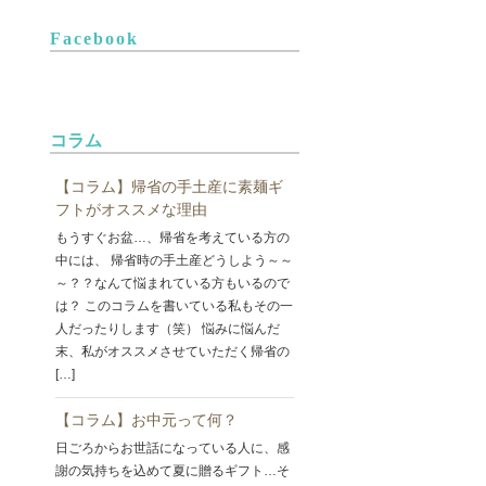
Facebook
コラム
【コラム】帰省の手土産に素麺ギ
フトがオススメな理由
もうすぐお盆…、帰省を考えている方の
中には、 帰省時の手土産どうしよう～～
～？？なんて悩まれている方もいるので
は？ このコラムを書いている私もその一
人だったりします（笑） 悩みに悩んだ
末、私がオススメさせていただく帰省の
[…]
【コラム】お中元って何？
日ごろからお世話になっている人に、感
謝の気持ちを込めて夏に贈るギフト…そ