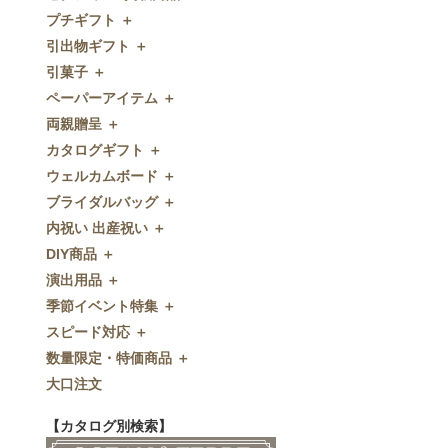
プチギフト ＋
ゼクシィnet掲載商品
引出物ギフト ＋
プチギフト
引菓子 ＋
ウェルカムプチギフト
引出物ギフト
ペーパーアイテム ＋
アメニティ
グラス
引菓子
両親贈呈 ＋
キャンディー・金平糖
タオル・石鹸・名披露目
バウムクーヘン
ペーパーアイテム
カタログギフト ＋
クッキー
ディズニーギフト
洋菓子
招待状
両親贈呈
ウェルカムボード ＋
スプーン
今治タオル
和菓子
席次表
ディズニーウェイトドール
カタログギフト
ブライダルバッグ ＋
チョコレート
引出物セット
席札
ウェイトベア
couronne
ウェルカムボード
内祝い 出産祝い ＋
ディズニー
和食器
付箋・メッセージカード
子育て卒業証書
erabocca
カラーステンドグラス調
ブライダルバッグ
DIY商品 ＋
ドラジェ
名入れ贈呈品
印刷代行
クロックギフト
ガラス
内祝い 出産祝い
演出用品 ＋
プチタオル
特選ギフト
ディズニーシリーズ
フラワータイプ
DIY商品
季節イベント特集 ＋
席札立て
珈琲・紅茶
ペンダントクロック
演出用品
スピード対応 ＋
耳かき＆ぺん
鰹節・フード
ミラー
リングピロー
季節イベント特集
数量限定・特価商品 ＋
紅茶＆コーヒー
メッセージパズル
ブーケプルズ
サクラ
スピード対応
大口注文
和風プチギフト
似顔絵
結婚証明書
クローバー
即日お急ぎ発送
数量限定・特価商品
エシカルプチギフト
名詩
ゲストブック
ハロウィン
特急名入れ製造
【カタログ別検索】
その他
和風ボード
その他
クリスマス