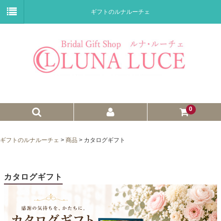
ギフトのルナルーチェ
0
ゼクシィnet掲載商品
ギフトのルナルーチェ
>
商品
>
カタログギフト
プチギフト
ウェイトドール
カタログギフト
子育て卒業証書
ウェルカムボード