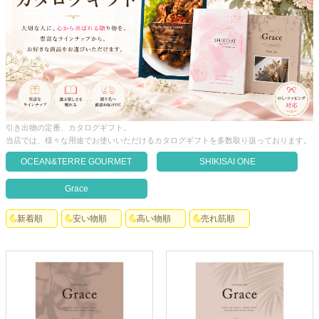
クロックギフト
ペーパーアイテム
DIY用品
引菓子
引出物ギフト
引き出物の定番、カタログギフト。
当店では、様々な用途でお使いいただけるカタログギフトを多数取り扱っております。
カタログギフト
OCEAN&TERRE GOURMET
SHIKISAI ONE
ブライダルバッグ
Grace
演出用品
新着順
安い物順
高い物順
売れ筋順
内祝い 出産祝い
季節イベント特集
会社概要