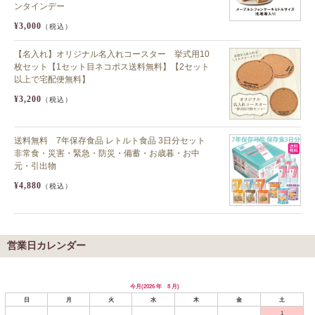
ンタインデー
¥3,000
（税込）
【名入れ】オリジナル名入れコースター 挙式用10
枚セット【1セット目ネコポス送料無料】【2セット
以上で宅配便無料】
¥3,200
（税込）
送料無料 7年保存食品 レトルト食品 3日分セット
非常食・災害・緊急・防災・備蓄・お歳暮・お中
元・引出物
¥4,880
（税込）
営業日カレンダー
今月(2026 年 8 月)
日
月
火
水
木
金
土
1