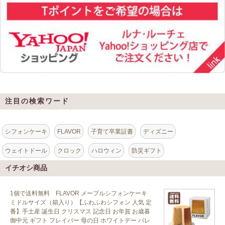
注目の検索ワード
シフォンケーキ
FLAVOR
子育て卒業証書
ディズニー
ウェイトドール
クロック
ハロウィン
防災ギフト
イチオシ商品
1個で送料無料 FLAVOR メープルシフォンケーキ
ミドルサイズ（箱入り）【ふわふわシフォン 人気 定
番】手土産 誕生日 クリスマス 記念日 お年賀 お歳暮
御中元 ギフト フレイバー 母の日 ホワイトデー バレ