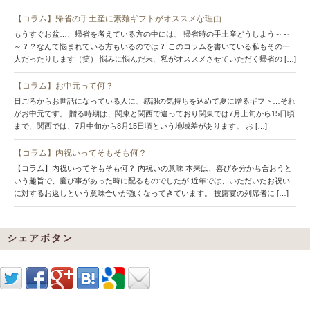
【コラム】帰省の手土産に素麺ギフトがオススメな理由
もうすぐお盆…、帰省を考えている方の中には、 帰省時の手土産どうしよう～～
～？？なんて悩まれている方もいるのでは？ このコラムを書いている私もその一
人だったりします（笑） 悩みに悩んだ末、私がオススメさせていただく帰省の […]
【コラム】お中元って何？
日ごろからお世話になっている人に、感謝の気持ちを込めて夏に贈るギフト…それ
がお中元です。 贈る時期は、関東と関西で違っており関東では7月上旬から15日頃
まで、関西では、7月中旬から8月15日頃という地域差があります。 お […]
【コラム】内祝いってそもそも何？
【コラム】内祝いってそもそも何？ 内祝いの意味 本来は、喜びを分かち合おうと
いう趣旨で、慶び事があった時に配るものでしたが 近年では、いただいたお祝い
に対するお返しという意味合いが強くなってきています。 披露宴の列席者に […]
シェアボタン