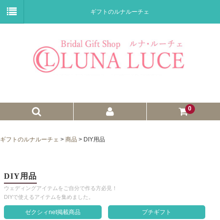
ギフトのルナルーチェ
0
ゼクシィnet掲載商品
ギフトのルナルーチェ
>
商品
>
DIY用品
プチギフト
ウェイトドール
DIY用品
ウェディングアイテムをご自分で作る方必見！
子育て卒業証書
DIYで使えるアイテムを集めました。
ウェルカムボード
ゼクシィnet掲載商品
プチギフト