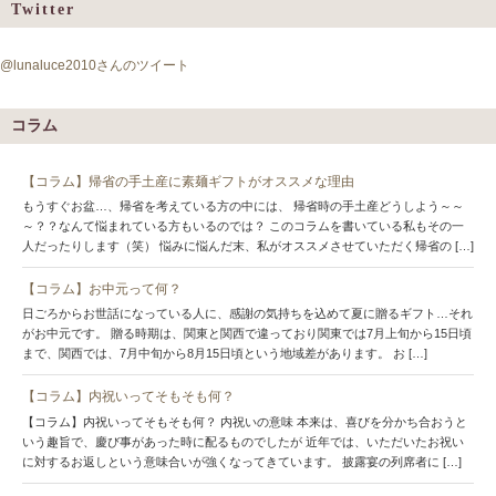
Twitter
@lunaluce2010さんのツイート
コラム
【コラム】帰省の手土産に素麺ギフトがオススメな理由
もうすぐお盆…、帰省を考えている方の中には、 帰省時の手土産どうしよう～～
～？？なんて悩まれている方もいるのでは？ このコラムを書いている私もその一
人だったりします（笑） 悩みに悩んだ末、私がオススメさせていただく帰省の […]
【コラム】お中元って何？
日ごろからお世話になっている人に、感謝の気持ちを込めて夏に贈るギフト…それ
がお中元です。 贈る時期は、関東と関西で違っており関東では7月上旬から15日頃
まで、関西では、7月中旬から8月15日頃という地域差があります。 お […]
【コラム】内祝いってそもそも何？
【コラム】内祝いってそもそも何？ 内祝いの意味 本来は、喜びを分かち合おうと
いう趣旨で、慶び事があった時に配るものでしたが 近年では、いただいたお祝い
に対するお返しという意味合いが強くなってきています。 披露宴の列席者に […]