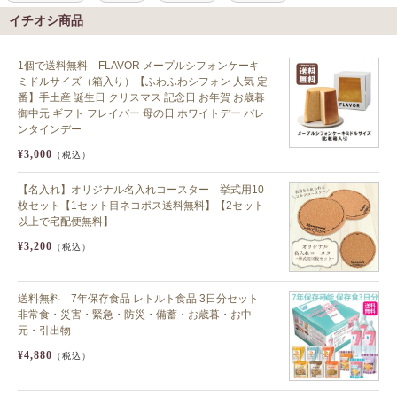
イチオシ商品
1個で送料無料 FLAVOR メープルシフォンケーキ
ミドルサイズ（箱入り）【ふわふわシフォン 人気 定
番】手土産 誕生日 クリスマス 記念日 お年賀 お歳暮
御中元 ギフト フレイバー 母の日 ホワイトデー バレ
ンタインデー
¥3,000
（税込）
【名入れ】オリジナル名入れコースター 挙式用10
枚セット【1セット目ネコポス送料無料】【2セット
以上で宅配便無料】
¥3,200
（税込）
送料無料 7年保存食品 レトルト食品 3日分セット
非常食・災害・緊急・防災・備蓄・お歳暮・お中
元・引出物
¥4,880
（税込）