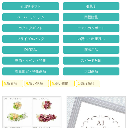
クロックギフト
引出物ギフト
引菓子
ペーパーアイテム
両親贈呈
ペーパーアイテム
カタログギフト
ウェルカムボード
DIY用品
ブライダルバッグ
内祝い・出産祝い
引菓子
DIY商品
演出用品
引出物ギフト
季節・イベント特集
スピード対応
カタログギフト
数量限定・特価商品
大口商品
ブライダルバッグ
新着順
安い物順
高い物順
売れ筋順
演出用品
内祝い 出産祝い
季節イベント特集
会社概要