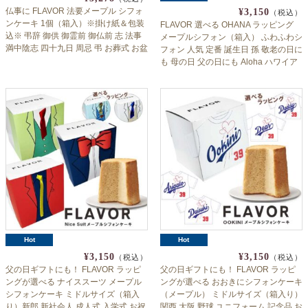
仏事に FLAVOR 法要メープル シフォ
¥3,150
（税込）
ンケーキ 1個（箱入）※掛け紙＆包装
FLAVOR 選べる OHANA ラッピング
込※ 弔辞 御供 御霊前 御仏前 志 法事
メープルシフォン（箱入） ふわふわシ
満中陰志 四十九日 周忌 弔 お葬式 お盆
フォン 人気 定番 誕生日 孫 敬老の日に
お彼岸 偲び草 フレイバー
も 母の日 父の日にも Aloha ハワイア
ン ギフト フレイバー 送料無料 ※北海
道沖縄一部離島のぞく flaall
Hot
Hot
¥3,150
¥3,150
（税込）
（税込）
父の日ギフトにも！ FLAVOR ラッピ
父の日ギフトにも！ FLAVOR ラッピ
ングが選べる ナイススーツ メープル
ングが選べる おおきにシフォンケーキ
シフォンケーキ ミドルサイズ（箱入
（メープル） ミドルサイズ（箱入り）
り）新郎 新社会人 成人式 入学式 お祝
関西 大阪 野球 ユニフォーム 記念品 お