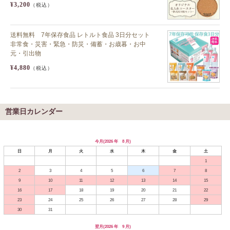
¥3,200
（税込）
送料無料 7年保存食品 レトルト食品 3日分セット
非常食・災害・緊急・防災・備蓄・お歳暮・お中
元・引出物
¥4,880
（税込）
営業日カレンダー
今月(2026 年 8 月)
日
月
火
水
木
金
土
1
2
3
4
5
6
7
8
9
10
11
12
13
14
15
16
17
18
19
20
21
22
23
24
25
26
27
28
29
30
31
翌月(2026 年 9 月)