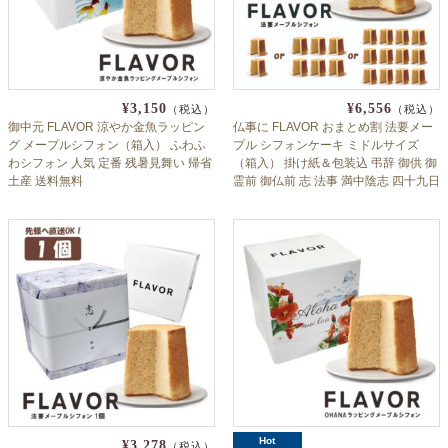
よくあるご質問
ドメイン指定受信について
無料サンプル・資料請求
¥3,150
¥6,556
（税込）
（税込）
お問合せ
御中元 FLAVOR 涼やか金魚ラッピン
仏事に FLAVOR おまとめ割 法要メー
グ メープルシフォン（箱入） ふわふ
プル シフォンケーキ ミドルサイズ
わシフォン 人気 定番 残暑見舞い 帰省
（箱入） 掛け紙＆包装込 弔辞 御供 御
土産 送料無料
霊前 御仏前 志 法事 満中陰志 四十九日
周忌 弔 お葬式 お盆 お彼岸 偲び草 フ
レイバー
Hot
¥3,278
（税込）