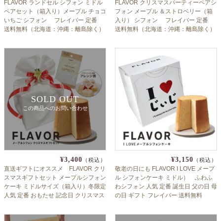
FLAVOR ランドセル シフォン ミドル
FLAVOR クリスマスパーティーペアシ
ペアセット（箱入り）メープル チョコ
フォン メープル ＆ストロベリー（箱
いちご シフォン フレイバー 定番
入り） シフォン フレイバー 定番
送料無料（北海道：沖縄：離島除く）
送料無料（北海道：沖縄：離島除く）
卒園祝い 入学祝い 小学校 保育園 幼稚
クリパ お持たせ ギフト Xmas
園 内祝 おじいちゃん おばあちゃん へ
のお祝い返しにも 子供会
SOLD OUT
この商品へのお問い合わせ
¥3,400
¥3,150
（税込）
（税込）
直送ギフトにオススメ FLAVOR クリ
敬老の日にも FLAVOR I LOVE メープ
スマスギフトセット メープルシフォン
ル シフォンケーキ ミドル） ふわふ
ケーキ ミドルサイズ（箱入り）冬限定
わシフォン 人気 定番 誕生日 父の日 母
人気 定番 おもたせ 記念日 クリスマス
の日 ギフト フレイバー 送料無料
クリパ フレイバー 御歳暮 お歳暮