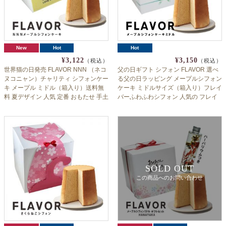
New
Hot
Hot
¥3,122
¥3,150
（税込）
（税込）
世界猫の日発売 FLAVOR NNN （ネコ
父の日ギフト シフォン FLAVOR 選べ
ヌコニャン）チャリティ シフォンケー
る父の日ラッピング メープルシフォン
キ メープル ミドル（箱入り）送料無
ケーキ ミドルサイズ（箱入り）フレイ
料 夏デザイン 人気 定番 おもたせ 手土
バーふわふわシフォン 人気の フレイ
産 誕生日 スイーツ フレイバー 猫 ミニ
バー 定番 送料無料（北海道：沖縄：
Tをシャツイメージ
離島除く）
SOLD OUT
この商品へのお問い合わせ