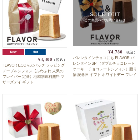
SOLD OUT
この商品へのお問い合わせ
¥4,780
New
Hot
（税込）
バレンタインチョコにも FLAVOR バ
¥3,300
（税込）
レンタインSP （ダブルチョコレート
FLAVOR ECOらぶバック ラッピング
ケーキ + チョコレートシフォン）贈り
メープルシフォン【ふわふわ 人気の
物 記念日 ギフト ホワイトデー フレイ
フレイバー 定番】地域別送料無料 マ
バー
ザーズデイ ギフト