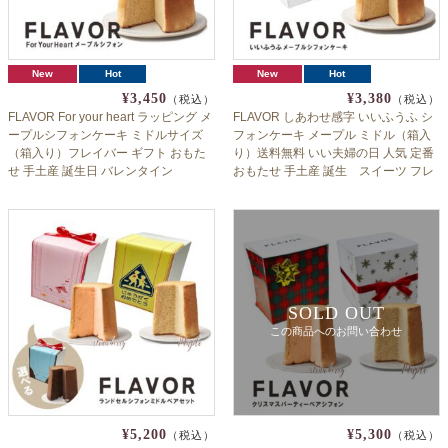
New
Hot
New
Hot
¥3,450
¥3,380
（税込）
（税込）
FLAVOR For your heart ラッピング メ
FLAVOR しあわせ感字 いいふうふ シ
ープルシフォンケーキ ミドルサイズ
フォンケーキ メープル ミドル（箱入
（箱入り）フレイバー ギフト おもた
り）送料無料 いい夫婦の日 人気 定番
せ 手土産 誕生日 バレンタイン
おもたせ 手土産 誕生 スイーツ フレ
イバー 11/22 11月22日
SOLD OUT
この商品へのお問い合わせ
¥5,200
¥5,300
（税込）
（税込）