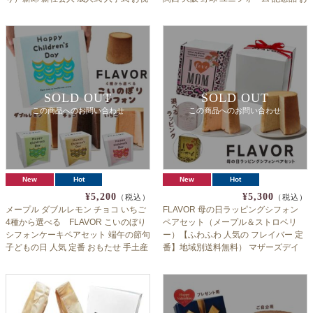
い フレイバーふわふわシフォン 人気
祝い フレイバーふわふわシフォン 人
フレイバー 定番 ホワイトデー 送料無
気 フレイバー 定番 ホワイトデー 送料
料（北海道：沖縄：離島除く）
無料（北海道：沖縄：離島除く）
SOLD OUT
SOLD OUT
この商品へのお問い合わせ
この商品へのお問い合わせ
New
Hot
New
Hot
¥5,200
¥5,300
（税込）
（税込）
メープル ダブルレモン チョコ いちご
FLAVOR 母の日ラッピングシフォン
4種から選べる FLAVOR こいのぼり
ペアセット（メープル＆ストロベリ
シフォンケーキペアセット 端午の節句
ー）【ふわふわ 人気の フレイバー 定
子どもの日 人気 定番 おもたせ 手土産
番】地域別送料無料） マザーズデイ
誕生日 記念日 フレイバー
おかんも喜ぶ2種のシフォン