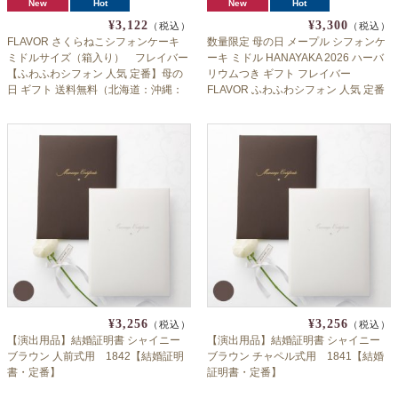
New
Hot
New
Hot
¥3,122
¥3,300
（税込）
（税込）
FLAVOR さくらねこシフォンケーキ
数量限定 母の日 メープル シフォンケ
ミドルサイズ（箱入り） フレイバー
ーキ ミドル HANAYAKA 2026 ハーバ
【ふわふわシフォン 人気 定番】母の
リウムつき ギフト フレイバー
日 ギフト 送料無料（北海道：沖縄：
FLAVOR ふわふわシフォン 人気 定番
離島除く）
花
¥3,256
¥3,256
（税込）
（税込）
【演出用品】結婚証明書 シャイニー
【演出用品】結婚証明書 シャイニー
ブラウン 人前式用 1842【結婚証明
ブラウン チャペル式用 1841【結婚
書・定番】
証明書・定番】