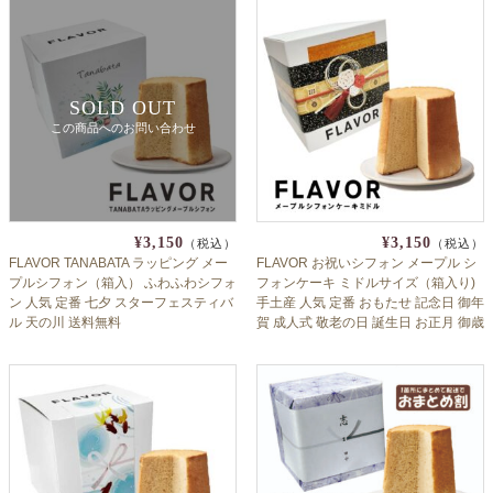
クロックギフト
ペーパーアイテム
SOLD OUT
DIY用品
この商品へのお問い合わせ
引菓子
引出物ギフト
カタログギフト
¥3,150
¥3,150
（税込）
（税込）
FLAVOR TANABATA ラッピング メー
FLAVOR お祝いシフォン メープル シ
ブライダルバッグ
プルシフォン（箱入） ふわふわシフォ
フォンケーキ ミドルサイズ（箱入り)
ン 人気 定番 七夕 スターフェスティバ
手土産 人気 定番 おもたせ 記念日 御年
ル 天の川 送料無料
賀 成人式 敬老の日 誕生日 お正月 御歳
演出用品
暮 御中元 flaall
内祝い 出産祝い
季節イベント特集
会社概要