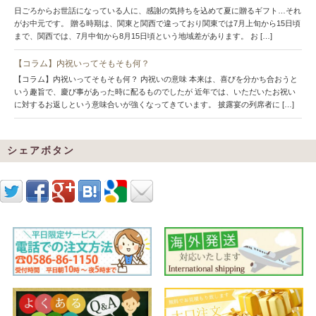
日ごろからお世話になっている人に、感謝の気持ちを込めて夏に贈るギフト…それ
がお中元です。 贈る時期は、関東と関西で違っており関東では7月上旬から15日頃
まで、関西では、7月中旬から8月15日頃という地域差があります。 お […]
【コラム】内祝いってそもそも何？
【コラム】内祝いってそもそも何？ 内祝いの意味 本来は、喜びを分かち合おうと
いう趣旨で、慶び事があった時に配るものでしたが 近年では、いただいたお祝い
に対するお返しという意味合いが強くなってきています。 披露宴の列席者に […]
シェアボタン