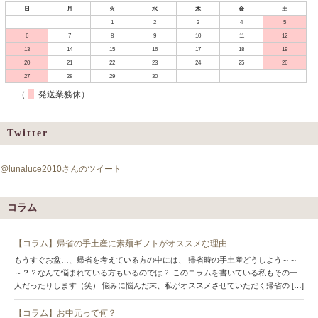
日
月
火
水
木
金
土
1
2
3
4
5
6
7
8
9
10
11
12
13
14
15
16
17
18
19
20
21
22
23
24
25
26
27
28
29
30
（
発送業務休）
Twitter
@lunaluce2010さんのツイート
コラム
【コラム】帰省の手土産に素麺ギフトがオススメな理由
もうすぐお盆…、帰省を考えている方の中には、 帰省時の手土産どうしよう～～
～？？なんて悩まれている方もいるのでは？ このコラムを書いている私もその一
人だったりします（笑） 悩みに悩んだ末、私がオススメさせていただく帰省の […]
【コラム】お中元って何？