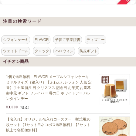
注目の検索ワード
シフォンケーキ
FLAVOR
子育て卒業証書
ディズニー
ウェイトドール
クロック
ハロウィン
防災ギフト
イチオシ商品
1個で送料無料 FLAVOR メープルシフォンケーキ
ミドルサイズ（箱入り）【ふわふわシフォン 人気 定
番】手土産 誕生日 クリスマス 記念日 お年賀 お歳暮
御中元 ギフト フレイバー 母の日 ホワイトデー バレ
ンタインデー
¥3,000
（税込）
【名入れ】オリジナル名入れコースター 挙式用10
枚セット【1セット目ネコポス送料無料】【2セット
以上で宅配便無料】