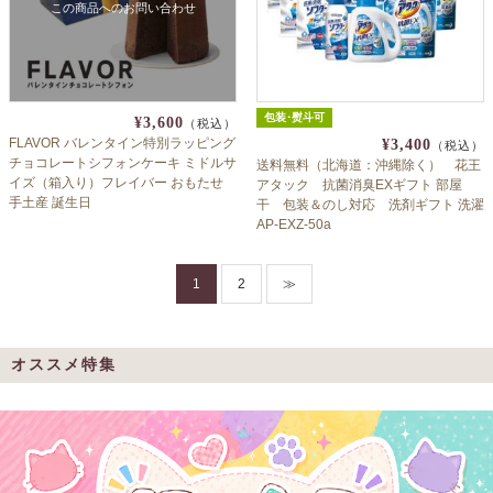
この商品へのお問い合わせ
包装･熨斗可
¥3,600
（税込）
FLAVOR バレンタイン特別ラッピング
¥3,400
（税込）
チョコレートシフォンケーキ ミドルサ
送料無料（北海道：沖縄除く） 花王
イズ（箱入り）フレイバー おもたせ
アタック 抗菌消臭EXギフト 部屋
手土産 誕生日
干 包装＆のし対応 洗剤ギフト 洗濯
AP-EXZ-50a
1
2
≫
オススメ特集