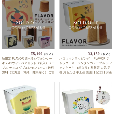
SOLD OUT
SOLD OUT
この商品へのお問い合わせ
この商品へのお問い合わせ
¥5,100
¥3,150
（税込）
（税込）
秋限定 FLAVOR 選べるシフォンケー
ハロウィンラッピング FLAVOR ジ
キ ハロウィンペアセット（箱入）メー
ャック・オ・ランタンのメープル シフ
プル チョコ ダブルレモン いちご 送料
ォンケーキ （箱入り）秋限定 人気 定
無料（北海道：沖縄：離島除く） ご自
番 おもたせ 手土産 誕生日 記念日 お茶
宅用 贈答用
会 フレイバー