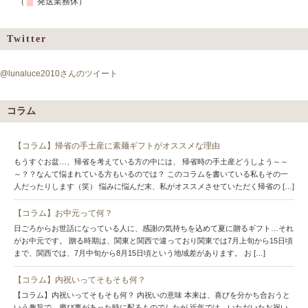
（
発送業務休）
Twitter
@lunaluce2010さんのツイート
コラム
【コラム】帰省の手土産に素麺ギフトがオススメな理由
もうすぐお盆…、帰省を考えている方の中には、 帰省時の手土産どうしよう～～
～？？なんて悩まれている方もいるのでは？ このコラムを書いている私もその一
人だったりします（笑） 悩みに悩んだ末、私がオススメさせていただく帰省の […]
【コラム】お中元って何？
日ごろからお世話になっている人に、感謝の気持ちを込めて夏に贈るギフト…それ
がお中元です。 贈る時期は、関東と関西で違っており関東では7月上旬から15日頃
まで、関西では、7月中旬から8月15日頃という地域差があります。 お […]
【コラム】内祝いってそもそも何？
【コラム】内祝いってそもそも何？ 内祝いの意味 本来は、喜びを分かち合おうと
いう趣旨で、慶び事があった時に配るものでしたが 近年では、いただいたお祝い