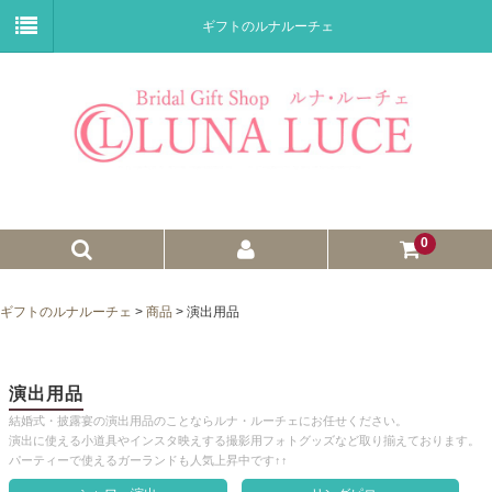
ギフトのルナルーチェ
0
ゼクシィnet掲載商品
ギフトのルナルーチェ
>
商品
>
演出用品
プチギフト
ウェイトドール
演出用品
結婚式・披露宴の演出用品のことならルナ・ルーチェにお任せください。
子育て卒業証書
演出に使える小道具やインスタ映えする撮影用フォトグッズなど取り揃えております。
パーティーで使えるガーランドも人気上昇中です↑↑
ウェルカムボード