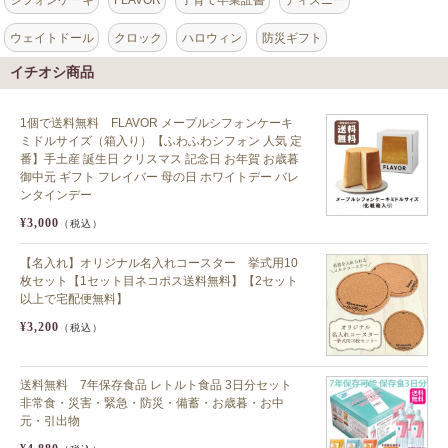
ウェイトドール
クロック
ハロウィン
防災ギフト
イチオシ商品
1個で送料無料 FLAVOR メープルシフォンケーキ
ミドルサイズ（箱入り）【ふわふわシフォン 人気 定
番】手土産 誕生日 クリスマス 記念日 お年賀 お歳暮
御中元 ギフト フレイバー 母の日 ホワイトデー バレ
ンタインデー
¥3,000
（税込）
【名入れ】オリジナル名入れコースター 挙式用10
枚セット【1セット目ネコポス送料無料】【2セット
以上で宅配便無料】
¥3,200
（税込）
送料無料 7年保存食品 レトルト食品 3日分セット
非常食・災害・緊急・防災・備蓄・お歳暮・お中
元・引出物