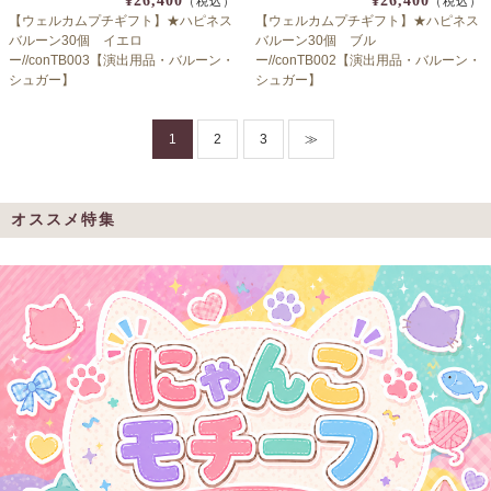
¥26,400
¥26,400
（税込）
（税込）
【ウェルカムプチギフト】★ハピネス
【ウェルカムプチギフト】★ハピネス
バルーン30個 イエロ
バルーン30個 ブル
ー//conTB003【演出用品・バルーン・
ー//conTB002【演出用品・バルーン・
シュガー】
シュガー】
1
2
3
≫
オススメ特集