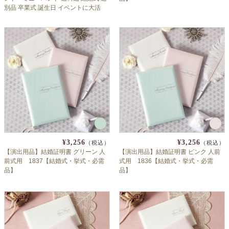
よくあるご質問
別品 卒業式 誕生日 イベントに大活
躍 ディズニー ミトン
ドメイン指定受信について
無料サンプル・資料請求
お問合せ
¥3,256
¥3,256
（税込）
（税込）
【演出用品】結婚証明書 グリーン 人
【演出用品】結婚証明書 ピンク 人前
前式用 1837【結婚式・挙式・必需
式用 1836【結婚式・挙式・必需
品】
品】