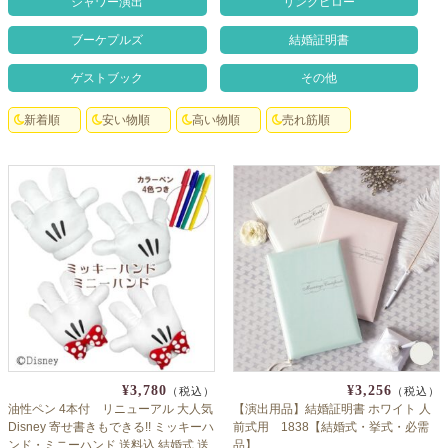
シャワー演出
リングピロー
クロックギフト
ブーケプルズ
結婚証明書
ペーパーアイテム
ゲストブック
その他
DIY用品
新着順
安い物順
高い物順
売れ筋順
引菓子
引出物ギフト
カタログギフト
ブライダルバッグ
演出用品
内祝い 出産祝い
季節イベント特集
¥3,780
¥3,256
（税込）
（税込）
油性ペン 4本付 リニューアル 大人気
【演出用品】結婚証明書 ホワイト 人
会社概要
Disney 寄せ書きもできる!! ミッキーハ
前式用 1838【結婚式・挙式・必需
ンド・ミニーハンド 送料込 結婚式 送
品】