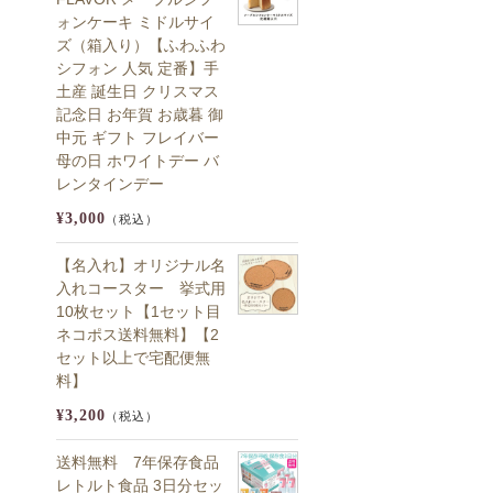
ォンケーキ ミドルサイ
ズ（箱入り）【ふわふわ
シフォン 人気 定番】手
土産 誕生日 クリスマス
記念日 お年賀 お歳暮 御
中元 ギフト フレイバー
母の日 ホワイトデー バ
レンタインデー
¥3,000
（税込）
【名入れ】オリジナル名
入れコースター 挙式用
10枚セット【1セット目
ネコポス送料無料】【2
セット以上で宅配便無
料】
¥3,200
（税込）
送料無料 7年保存食品
レトルト食品 3日分セッ