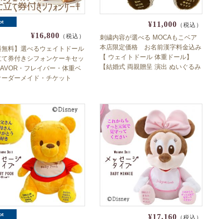
ot
¥11,000
（税込）
¥16,800
（税込）
刺繍内容が選べる MOCAもこベア
本店限定価格 お名前漢字料金込み
料無料】選べるウェイトドール
【 ウェイトドール 体重ドール】
立て券付きシフォンケーキセッ
【結婚式 両親贈呈 演出 ぬいぐるみ
FLAVOR・フレイバー・体重ベ
自由文で開店祝 周年祝にも】【出
オーダーメイド・チケット
産祝い 誕生祝い 誕生日】
ot
¥17,160
（税込）