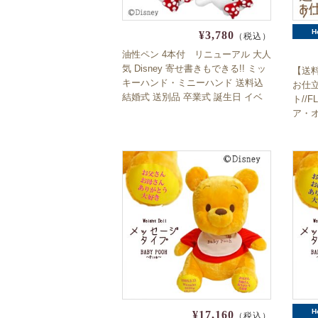
H
¥3,780
（税込）
油性ペン 4本付 リニューアル 大人
気 Disney 寄せ書きもできる!! ミッ
【送
キーハンド・ミニーハンド 送料込
お仕
結婚式 送別品 卒業式 誕生日 イベ
ト//
ントに大活躍 ディズニー ミトン
ア・
H
¥17,160
（税込）