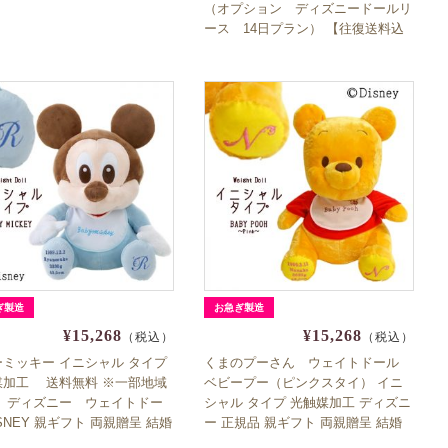
（オプション ディズニードールリ
ース 14日プラン） 【往復送料込
み】
ぎ製造
お急ぎ製造
¥15,268
¥15,268
（税込）
（税込）
ミッキー イニシャル タイプ
くまのプーさん ウェイトドール
媒加工 送料無料 ※一部地域
ベビープー（ピンクスタイ） イニ
く ディズニー ウェイトドー
シャル タイプ 光触媒加工 ディズニ
ISNEY 親ギフト 両親贈呈 結婚
ー 正規品 親ギフト 両親贈呈 結婚
重ドール 出産祝い
式 体重ドール 出産祝い