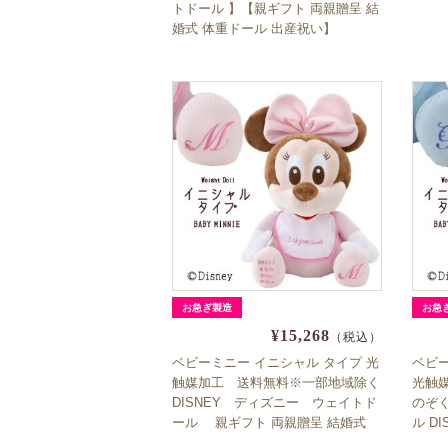
トドール 】【親ギフト 両親贈呈 結
婚式 体重ドール 出産祝い】
お急ぎ製造
お急
¥15,268
（税込）
ベビーミニー イニシャル タイプ 光
ベビー
触媒加工 送料無料※一部地域除く
光触
DISNEY ディズニー ウェイトド
のぞ
ール 親ギフト 両親贈呈 結婚式
ル D
体重ドール 出産祝い
式 体