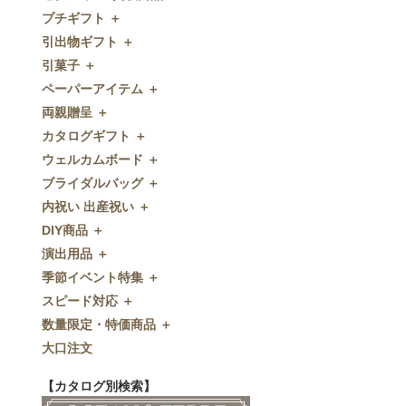
プチギフト ＋
ゼクシィnet掲載商品
引出物ギフト ＋
プチギフト
引菓子 ＋
ウェルカムプチギフト
引出物ギフト
ペーパーアイテム ＋
アメニティ
グラス
引菓子
両親贈呈 ＋
キャンディー・金平糖
タオル・石鹸・名披露目
バウムクーヘン
ペーパーアイテム
カタログギフト ＋
クッキー
ディズニーギフト
洋菓子
招待状
両親贈呈
ウェルカムボード ＋
スプーン
今治タオル
和菓子
席次表
ディズニーウェイトドール
カタログギフト
ブライダルバッグ ＋
チョコレート
引出物セット
FLAVOR
席札
ウェイトベア
OCEAN&TERRE GOURMET
ウェルカムボード
内祝い 出産祝い ＋
ディズニー
和食器
付箋・メッセージカード
子育て卒業証書
SHIKISAI ONE
カラーステンドグラス調
ブライダルバッグ
DIY商品 ＋
ドラジェ
名入れ贈呈品
印刷代行
クロックギフト
Grace
ガラス
内祝い 出産祝い
演出用品 ＋
プチタオル
特選ギフト
ディズニーシリーズ
フラワータイプ
DIY商品
季節イベント特集 ＋
席札立て
珈琲・紅茶
ペンダントクロック
演出用品
スピード対応 ＋
耳かき＆ぺん
鰹節・フード
ミラー
リングピロー
季節イベント特集
数量限定・特価商品 ＋
紅茶＆コーヒー
メッセージパズル
ブーケプルズ
サクラ
スピード対応
大口注文
和風プチギフト
似顔絵
結婚証明書
クローバー
即日お急ぎ発送
数量限定・特価商品
エシカルプチギフト
名詩
ゲストブック
ハロウィン
特急名入れ製造
【カタログ別検索】
その他
和風ボード
その他
クリスマス