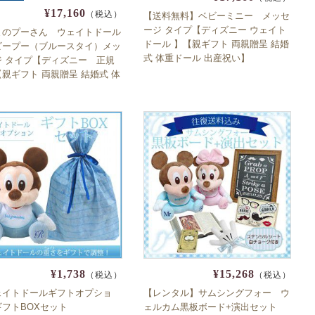
¥17,160
（税込）
【送料無料】ベビーミニー メッセ
ージ タイプ【ディズニー ウェイト
まのプーさん ウェイトドール
ドール 】【親ギフト 両親贈呈 結婚
ビープー（ブルースタイ）メッ
式 体重ドール 出産祝い】
ジ タイプ【ディズニー 正規
親ギフト 両親贈呈 結婚式 体
ール 出産祝い】
¥1,738
¥15,268
（税込）
（税込）
ェイトドールギフトオプショ
【レンタル】サムシングフォー ウ
ギフトBOXセット
ェルカム黒板ボード+演出セット