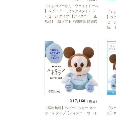
【くまのプーさん ウェイトドール
】ベビープー（ピンクスタイ） メ
【く
ッセージ タイプ 【ディズニー 正
】ベ
規品】【親ギフト 両親贈呈 結婚式
セー
体重ドール 出産祝い】
品】【
重ド
¥17,160
（税込）
【送料無料】ベビーミッキー メッ
【ウ
セージ タイプ【ディズニー ウェイ
ン】