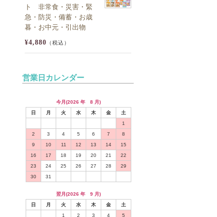
ト 非常食・災害・緊
急・防災・備蓄・お歳
暮・お中元・引出物
¥4,880
（税込）
営業日カレンダー
今月(2026 年 8 月)
日
月
火
水
木
金
土
1
2
3
4
5
6
7
8
9
10
11
12
13
14
15
16
17
18
19
20
21
22
23
24
25
26
27
28
29
30
31
翌月(2026 年 9 月)
日
月
火
水
木
金
土
1
2
3
4
5