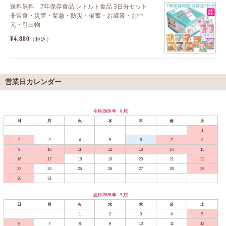
送料無料 7年保存食品 レトルト食品 3日分セット
非常食・災害・緊急・防災・備蓄・お歳暮・お中
元・引出物
¥4,880
（税込）
営業日カレンダー
今月(2026 年 8 月)
日
月
火
水
木
金
土
1
2
3
4
5
6
7
8
9
10
11
12
13
14
15
16
17
18
19
20
21
22
23
24
25
26
27
28
29
30
31
翌月(2026 年 9 月)
日
月
火
水
木
金
土
1
2
3
4
5
6
7
8
9
10
11
12