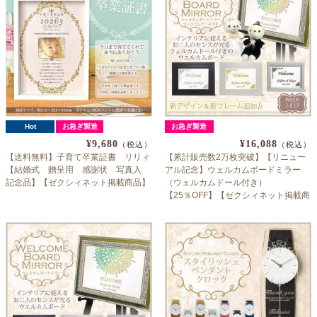
Hot
お急ぎ製造
お急ぎ製造
¥9,680
¥16,088
（税込）
（税込）
【送料無料】子育て卒業証書 リリィ
【累計販売数2万枚突破】【リニュー
【結婚式 贈呈用 感謝状 写真入
アル記念】ウェルカムボードミラー
記念品】【ゼクシィネット掲載商品】
（ウェルカムドール付き）
【25％OFF】【ゼクシィネット掲載商
品】