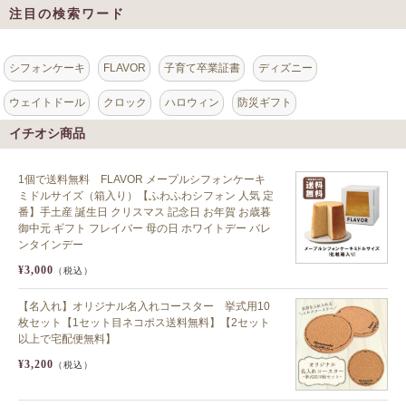
注目の検索ワード
シフォンケーキ
FLAVOR
子育て卒業証書
ディズニー
ウェイトドール
クロック
ハロウィン
防災ギフト
イチオシ商品
1個で送料無料 FLAVOR メープルシフォンケーキ
ミドルサイズ（箱入り）【ふわふわシフォン 人気 定
番】手土産 誕生日 クリスマス 記念日 お年賀 お歳暮
御中元 ギフト フレイバー 母の日 ホワイトデー バレ
ンタインデー
¥3,000
（税込）
【名入れ】オリジナル名入れコースター 挙式用10
枚セット【1セット目ネコポス送料無料】【2セット
以上で宅配便無料】
¥3,200
（税込）