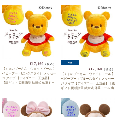
よくあるご質問
ドメイン指定受信について
無料サンプル・資料請求
お問合せ
Hot
¥17,160
（税込）
【くまのプーさん ウェイトドール 】
¥17,160
（税込）
ベビープー（ピンクスタイ） メッセー
【くまのプーさん ウェイトドール 】
ジ タイプ 【ディズニー 正規品】
ベビープー（ブルースタイ）メッセー
【親ギフト 両親贈呈 結婚式 体重ドー
ジ タイプ【ディズニー 正規品】【親
ル 出産祝い】
ギフト 両親贈呈 結婚式 体重ドール 出
産祝い】