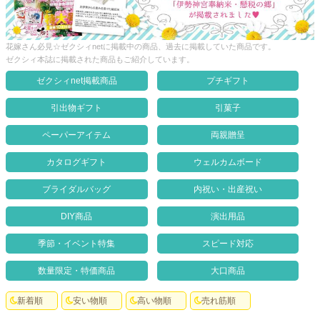
クロックギフト
ペーパーアイテム
花嫁さん必見☆ゼクシィnetに掲載中の商品、過去に掲載していた商品です。
ゼクシィ本誌に掲載された商品もご紹介しています。
DIY用品
ゼクシィnet掲載商品
プチギフト
引菓子
引出物ギフト
引菓子
引出物ギフト
ペーパーアイテム
両親贈呈
カタログギフト
カタログギフト
ウェルカムボード
ブライダルバッグ
ブライダルバッグ
内祝い・出産祝い
演出用品
DIY商品
演出用品
内祝い 出産祝い
季節・イベント特集
スピード対応
季節イベント特集
数量限定・特価商品
大口商品
会社概要
新着順
安い物順
高い物順
売れ筋順