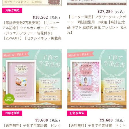
お急ぎ製造
¥27,280
（税込）
【モニター商品】フラワークロックボ
¥18,562
（税込）
ード 両親贈呈用 2枚組【時計 記念
【累計販売数2万枚突破】【リニュー
品 ギフト 結婚式 造花 プレゼント 名入
アル記念】ウェルカムボードミラー
れ】
（ジュエルフラワー・装花付き）
【25％OFF】【ゼクシィネット掲載商
品】
お急ぎ製造
お急ぎ製造
¥9,680
¥9,680
（税込）
（税込）
【送料無料】子育て卒業証書 ピンク
【送料無料】子育て卒業証書 さくら