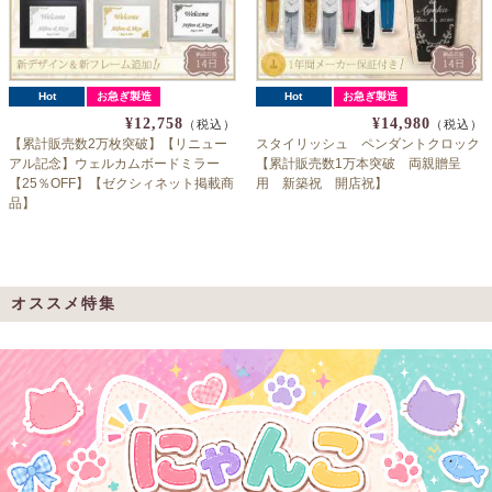
Hot
お急ぎ製造
Hot
お急ぎ製造
¥12,758
¥14,980
（税込）
（税込）
【累計販売数2万枚突破】【リニュー
スタイリッシュ ペンダントクロック
アル記念】ウェルカムボードミラー
【累計販売数1万本突破 両親贈呈
【25％OFF】【ゼクシィネット掲載商
用 新築祝 開店祝】
品】
オススメ特集