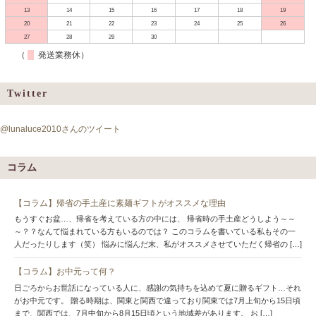
13
14
15
16
17
18
19
20
21
22
23
24
25
26
27
28
29
30
（
発送業務休）
Twitter
@lunaluce2010さんのツイート
コラム
【コラム】帰省の手土産に素麺ギフトがオススメな理由
もうすぐお盆…、帰省を考えている方の中には、 帰省時の手土産どうしよう～～
～？？なんて悩まれている方もいるのでは？ このコラムを書いている私もその一
人だったりします（笑） 悩みに悩んだ末、私がオススメさせていただく帰省の […]
【コラム】お中元って何？
日ごろからお世話になっている人に、感謝の気持ちを込めて夏に贈るギフト…それ
がお中元です。 贈る時期は、関東と関西で違っており関東では7月上旬から15日頃
まで、関西では、7月中旬から8月15日頃という地域差があります。 お […]