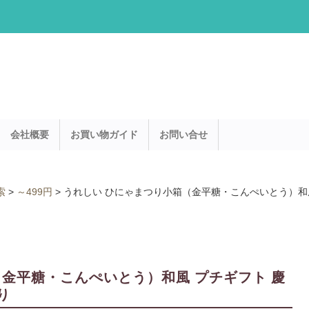
会社概要
お買い物ガイド
お問い合せ
索
>
～499円
>
うれしい ひにゃまつり小箱（金平糖・こんぺいとう）和風
金平糖・こんぺいとう）和風 プチギフト 慶
り