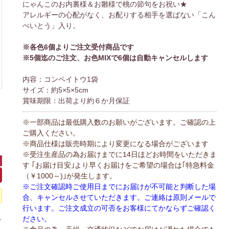
にゃんこのお内裏様＆お雛様で桃の節句をお祝い★
アレルギーの心配がなく、お配りする相手を選ばない「こん
ぺいとう」入り。
※各色6個よりご注文受付商品です
※5個迄のご注文、お色MIXで6個は自動キャンセルします
内容：コンペイトウ1袋
サイズ：約5×5×5cm
賞味期限：出荷より約６か月保証
※一部商品は最低購入数のお願いがございます。ご確認の上
ご購入ください。
※商品仕様は販売時期により変更になる場合がございます
※受注生産品の為お届けまでに14日ほどお時間をいただきま
す ｢お届け目安｣より早くお届けをご希望の場合は｢特急料金
（￥1000～)｣が発生します。
※ご注文確認時ご使用日までにお届けが不可能と判断した場
合、キャンセルさせていただきます。ご連絡は原則メールで
行います。ご注文成立の可否をお客様にてかならずご確認く
ださい。
イ