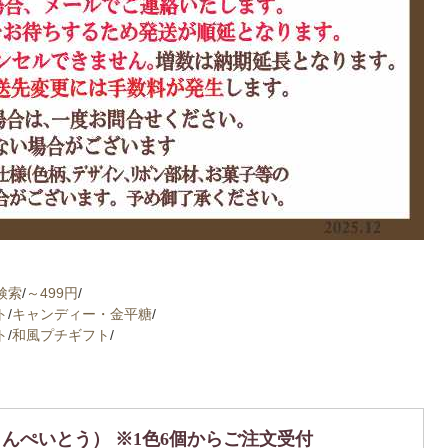
検索
/
～499円
/
ト
/
キャンディー・金平糖
/
ト
/
和風プチギフト
/
んぺいとう） ※1色6個からご注文受付