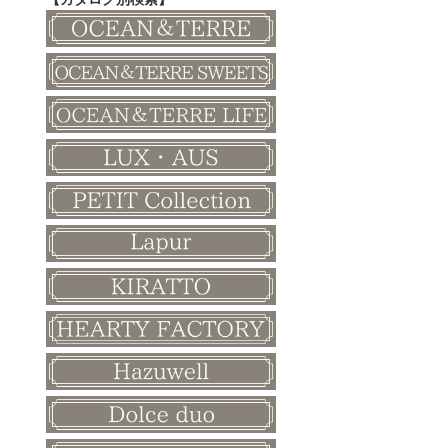
その他
和風ボード
その他
クリスマス
バレンタイン
ホワイトデー
母の日
父の日
敬老の日