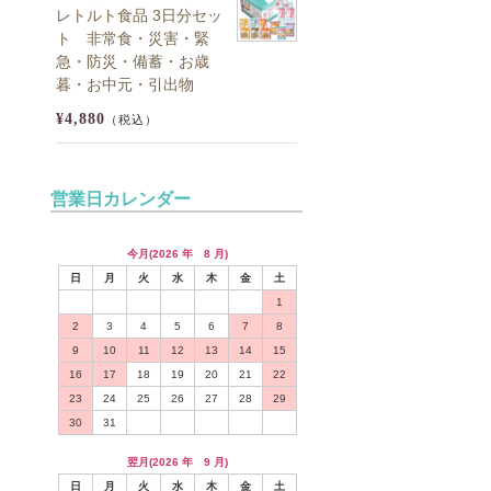
レトルト食品 3日分セッ
ト 非常食・災害・緊
急・防災・備蓄・お歳
暮・お中元・引出物
¥4,880
（税込）
営業日カレンダー
今月(2026 年 8 月)
日
月
火
水
木
金
土
1
2
3
4
5
6
7
8
9
10
11
12
13
14
15
16
17
18
19
20
21
22
23
24
25
26
27
28
29
30
31
翌月(2026 年 9 月)
日
月
火
水
木
金
土