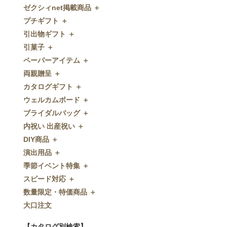
ゼクシィnet掲載商品 ＋
プチギフト ＋
ゼクシィnet掲載商品
引出物ギフト ＋
プチギフト
引菓子 ＋
ウェルカムプチギフト
引出物ギフト
ペーパーアイテム ＋
アメニティ
グラス
引菓子
両親贈呈 ＋
キャンディー・金平糖
タオル・石鹸・名披露目
バウムクーヘン
ペーパーアイテム
カタログギフト ＋
クッキー
ディズニーギフト
洋菓子
招待状
両親贈呈
ウェルカムボード ＋
スプーン
今治タオル
和菓子
席次表
ディズニーウェイトドール
カタログギフト
ブライダルバッグ ＋
チョコレート
引出物セット
FLAVOR
席札
ウェイトベア
OCEAN&TERRE GOURMET
ウェルカムボード
内祝い 出産祝い ＋
ディズニー
和食器
付箋・メッセージカード
子育て卒業証書
SHIKISAI ONE
カラーステンドグラス調
ブライダルバッグ
DIY商品 ＋
ドラジェ
名入れ贈呈品
印刷代行
クロックギフト
Grace
ガラス
内祝い 出産祝い
演出用品 ＋
プチタオル
特選ギフト
ディズニーシリーズ
フラワータイプ
DIY商品
季節イベント特集 ＋
席札立て
珈琲・紅茶
ペンダントクロック
演出用品
スピード対応 ＋
耳かき＆ぺん
鰹節・フード
ミラー
リングピロー
季節イベント特集
数量限定・特価商品 ＋
紅茶＆コーヒー
メッセージパズル
ブーケプルズ
サクラ
スピード対応
大口注文
和風プチギフト
似顔絵
結婚証明書
クローバー
即日お急ぎ発送
数量限定・特価商品
エシカルプチギフト
名詩
ゲストブック
ハロウィン
特急名入れ製造
【カタログ別検索】