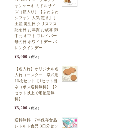
ォンケーキ ミドルサイ
ズ（箱入り）【ふわふわ
シフォン 人気 定番】手
土産 誕生日 クリスマス
記念日 お年賀 お歳暮 御
中元 ギフト フレイバー
母の日 ホワイトデー バ
レンタインデー
¥3,000
（税込）
【名入れ】オリジナル名
入れコースター 挙式用
10枚セット【1セット目
ネコポス送料無料】【2
セット以上で宅配便無
料】
¥3,200
（税込）
送料無料 7年保存食品
レトルト食品 3日分セッ