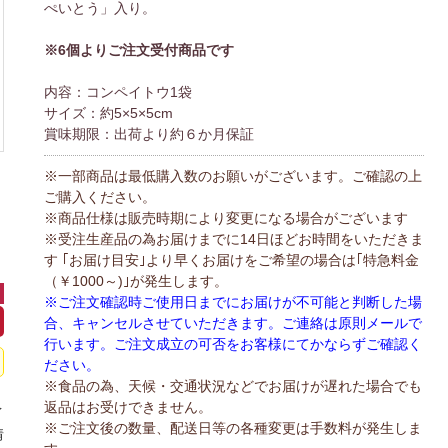
ぺいとう」入り。
※6個よりご注文受付商品です
内容：コンペイトウ1袋
サイズ：約5×5×5cm
賞味期限：出荷より約６か月保証
※一部商品は最低購入数のお願いがございます。ご確認の上
ご購入ください。
※商品仕様は販売時期により変更になる場合がございます
※受注生産品の為お届けまでに14日ほどお時間をいただきま
す ｢お届け目安｣より早くお届けをご希望の場合は｢特急料金
（￥1000～)｣が発生します。
※ご注文確認時ご使用日までにお届けが不可能と判断した場
合、キャンセルさせていただきます。ご連絡は原則メールで
行います。ご注文成立の可否をお客様にてかならずご確認く
ださい。
※食品の為、天候・交通状況などでお届けが遅れた場合でも
返品はお受けできません。
イ
※ご注文後の数量、配送日等の各種変更は手数料が発生しま
情