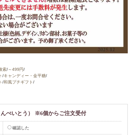
検索
/
～499円
/
ト
/
キャンディー・金平糖
/
ト
/
和風プチギフト
/
（こんぺいとう） ※6個からご注文受付
確認した