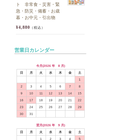
ト 非常食・災害・緊
急・防災・備蓄・お歳
暮・お中元・引出物
¥4,880
（税込）
営業日カレンダー
今月(2026 年 8 月)
日
月
火
水
木
金
土
1
2
3
4
5
6
7
8
9
10
11
12
13
14
15
16
17
18
19
20
21
22
23
24
25
26
27
28
29
30
31
翌月(2026 年 9 月)
日
月
火
水
木
金
土
1
2
3
4
5