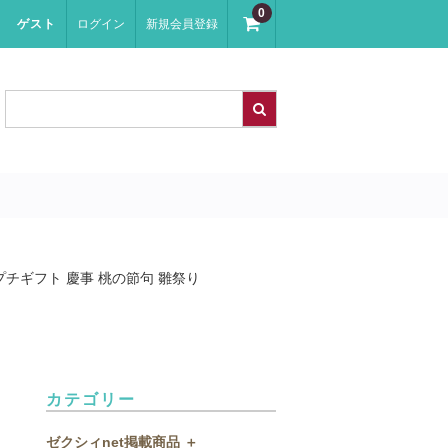
0
ゲスト
ログイン
新規会員登録
プチギフト 慶事 桃の節句 雛祭り
カテゴリー
ゼクシィnet掲載商品 ＋