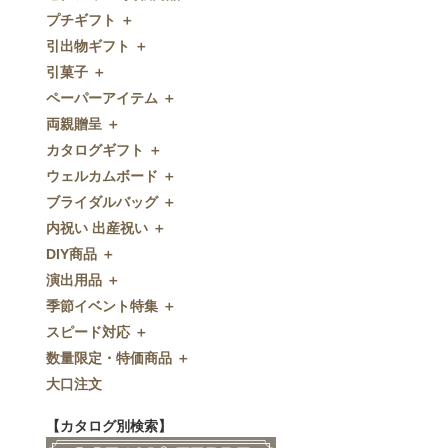
プチギフト ＋
ゼクシィnet掲載商品
引出物ギフト ＋
プチギフト
引菓子 ＋
ウェルカムプチギフト
引出物ギフト
ペーパーアイテム ＋
アメニティ
グラス
引菓子
両親贈呈 ＋
キャンディー・金平糖
タオル・石鹸・名披露目
バウムクーヘン
ペーパーアイテム
カタログギフト ＋
クッキー
ディズニーギフト
洋菓子
招待状
両親贈呈
ウェルカムボード ＋
スプーン
今治タオル
和菓子
席次表
ディズニーウェイトドール
カタログギフト
ブライダルバッグ ＋
チョコレート
引出物セット
FLAVOR
席札
ウェイトベア
OCEAN&TERRE GOURMET
ウェルカムボード
内祝い 出産祝い ＋
ディズニー
和食器
付箋・メッセージカード
子育て卒業証書
SHIKISAI ONE
カラーステンドグラス調
ブライダルバッグ
DIY商品 ＋
ドラジェ
名入れ贈呈品
印刷代行
クロックギフト
Grace
ガラス
内祝い 出産祝い
演出用品 ＋
プチタオル
特選ギフト
ディズニーシリーズ
フラワータイプ
DIY商品
季節イベント特集 ＋
席札立て
珈琲・紅茶
ペンダントクロック
演出用品
スピード対応 ＋
耳かき＆ぺん
鰹節・フード
ミラー
リングピロー
季節イベント特集
数量限定・特価商品 ＋
紅茶＆コーヒー
メッセージパズル
ブーケプルズ
サクラ
スピード対応
大口注文
和風プチギフト
似顔絵
結婚証明書
クローバー
即日お急ぎ発送
数量限定・特価商品
エシカルプチギフト
名詩
ゲストブック
ハロウィン
特急名入れ製造
【カタログ別検索】
その他
和風ボード
その他
クリスマス