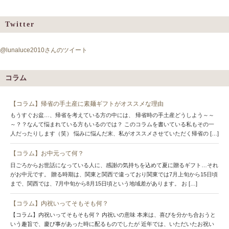
Twitter
@lunaluce2010さんのツイート
コラム
【コラム】帰省の手土産に素麺ギフトがオススメな理由
もうすぐお盆…、帰省を考えている方の中には、 帰省時の手土産どうしよう～～
～？？なんて悩まれている方もいるのでは？ このコラムを書いている私もその一
人だったりします（笑） 悩みに悩んだ末、私がオススメさせていただく帰省の […]
【コラム】お中元って何？
日ごろからお世話になっている人に、感謝の気持ちを込めて夏に贈るギフト…それ
がお中元です。 贈る時期は、関東と関西で違っており関東では7月上旬から15日頃
まで、関西では、7月中旬から8月15日頃という地域差があります。 お […]
【コラム】内祝いってそもそも何？
【コラム】内祝いってそもそも何？ 内祝いの意味 本来は、喜びを分かち合おうと
いう趣旨で、慶び事があった時に配るものでしたが 近年では、いただいたお祝い