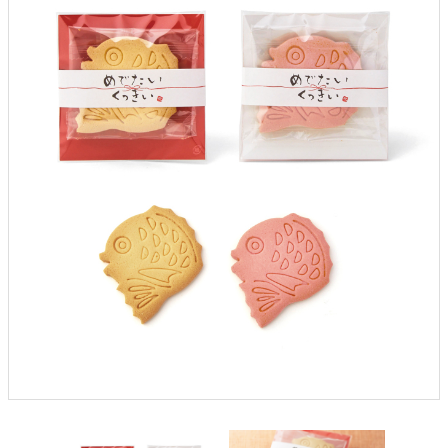
クロックギフト
ペーパーアイテム
DIY用品
引菓子
引出物ギフト
カタログギフト
ブライダルバッグ
演出用品
内祝い 出産祝い
季節イベント特集
会社概要