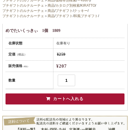
プチギフトのルナルーチェ
＞
商品
/
価格帯別検索
/
～499円
/
プチギフトのルナルーチェ
＞
商品
/
カタログ別検索
/
KIRATTO
/
プチギフトのルナルーチェ
＞
商品
/
プチギフト
/
クッキー
/
プチギフトのルナルーチェ
＞
商品
/
プチギフト
/
和風プチギフト
/
めでたいくっきぃ 1個 1809
在庫状態
在庫有り
定価
¥259
（税込）
¥207
販売価格
（税込）
数量