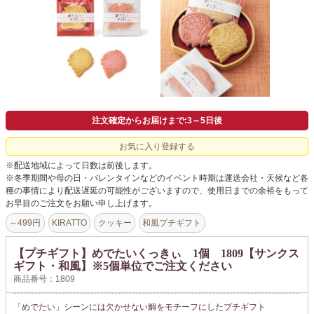
よくあるご質問
ドメイン指定受信について
無料サンプル・資料請求
お問合せ
注文確定からお届けまで:3～5日後
お気に入り登録する
※配送地域によって日数は前後します。
※冬季期間や母の日・バレンタインなどのイベント時期は運送会社・天候など各
種の事情により配送遅延の可能性がございますので、使用日までの余裕をもって
お早目のご注文をお願い申し上げます。
～499円
KIRATTO
クッキー
和風プチギフト
【プチギフト】めでたいくっきぃ 1個 1809【サンクス
ギフト・和風】※5個単位でご注文ください
商品番号：1809
「めでたい」シーンには欠かせない鯛をモチーフにしたプチギフト