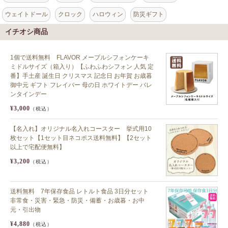
ウェイトドール
クロック
ハロウィン
防災ギフト
イチオシ商品
1個で送料無料 FLAVOR メープルシフォンケーキ
ミドルサイズ（箱入り）【ふわふわシフォン 人気 定
番】手土産 誕生日 クリスマス 記念日 お年賀 お歳暮
御中元 ギフト フレイバー 母の日 ホワイトデー バレ
ンタインデー
¥3,000
（税込）
【名入れ】オリジナル名入れコースター 挙式用10
枚セット【1セット目ネコポス送料無料】【2セット
以上で宅配便無料】
¥3,200
（税込）
送料無料 7年保存食品 レトルト食品 3日分セット
非常食・災害・緊急・防災・備蓄・お歳暮・お中
元・引出物
¥4,880
（税込）