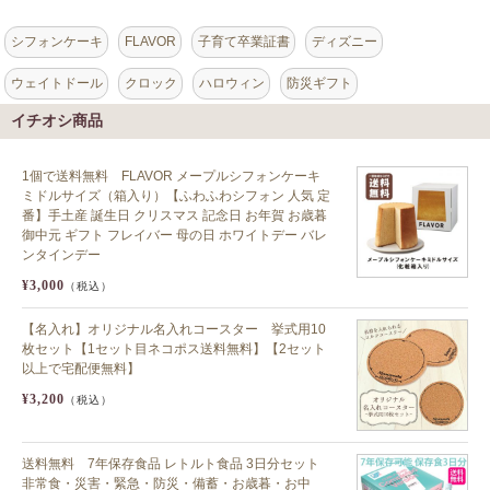
シフォンケーキ
FLAVOR
子育て卒業証書
ディズニー
ウェイトドール
クロック
ハロウィン
防災ギフト
イチオシ商品
1個で送料無料 FLAVOR メープルシフォンケーキ
ミドルサイズ（箱入り）【ふわふわシフォン 人気 定
番】手土産 誕生日 クリスマス 記念日 お年賀 お歳暮
御中元 ギフト フレイバー 母の日 ホワイトデー バレ
ンタインデー
¥3,000
（税込）
【名入れ】オリジナル名入れコースター 挙式用10
枚セット【1セット目ネコポス送料無料】【2セット
以上で宅配便無料】
¥3,200
（税込）
送料無料 7年保存食品 レトルト食品 3日分セット
非常食・災害・緊急・防災・備蓄・お歳暮・お中