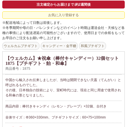
よくあるご質問
注文確定からお届けまで:約2週間後
ドメイン指定受信について
お気に入り登録する
※配送地域によって日数は前後します。
無料サンプル・資料請求
※冬季期間や母の日・バレンタインなどのイベント時期は運送会社・天候など各
種の事情により配送遅延の可能性がございますので、使用日までの余裕をもって
お問合せ
お早目のご注文をお願い申し上げます。
ウェルカムプチギフト
キャンディー・金平糖
和風プチギフト
【ウェルカム】★祝傘（棒付キャンディー）32個セット
1875【プチギフト・飴・和傘】
商品番号：1875
中国から輸入され伝来しましたが、当時は開閉できない天蓋（てんがい）と
呼ばれるものでした。
その後、日本独自の技術により、室町時代には、現在と同じ用途で使用され
る和傘の形となりました。
商品内容：棒付きキャンディ（レモン・グレープ）×32個、台付き
全体サイズ：Φ360×330mm、プチギフトサイズ：60×75×100mm