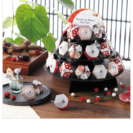
クロックギフト
ペーパーアイテム
DIY用品
引菓子
引出物ギフト
カタログギフト
ブライダルバッグ
演出用品
内祝い 出産祝い
季節イベント特集
会社概要