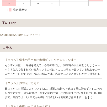
27
28
29
30
（
発送業務休）
Twitter
@lunaluce2010さんのツイート
コラム
【コラム】帰省の手土産に素麺ギフトがオススメな理由
もうすぐお盆…、帰省を考えている方の中には、 帰省時の手土産どうしよう～～
～？？なんて悩まれている方もいるのでは？ このコラムを書いている私もその一
人だったりします（笑） 悩みに悩んだ末、私がオススメさせていただく帰省の […]
【コラム】お中元って何？
日ごろからお世話になっている人に、感謝の気持ちを込めて夏に贈るギフト…それ
がお中元です。 贈る時期は、関東と関西で違っており関東では7月上旬から15日頃
まで、関西では、7月中旬から8月15日頃という地域差があります。 お […]
【コラム】内祝いってそもそも何？