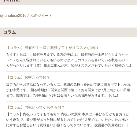
Twitter
@lunaluce2010さんのツイート
コラム
【コラム】帰省の手土産に素麺ギフトがオススメな理由
もうすぐお盆…、帰省を考えている方の中には、 帰省時の手土産どうしよう～～
～？？なんて悩まれている方もいるのでは？ このコラムを書いている私もその一
人だったりします（笑） 悩みに悩んだ末、私がオススメさせていただく帰省の […]
【コラム】お中元って何？
日ごろからお世話になっている人に、感謝の気持ちを込めて夏に贈るギフト…それ
がお中元です。 贈る時期は、関東と関西で違っており関東では7月上旬から15日頃
まで、関西では、7月中旬から8月15日頃という地域差があります。 お […]
【コラム】内祝いってそもそも何？
【コラム】内祝いってそもそも何？ 内祝いの意味 本来は、喜びを分かち合おうと
いう趣旨で、慶び事があった時に配るものでしたが 近年では、いただいたお祝い
に対するお返しという意味合いが強くなってきています。 披露宴の列席者に […]