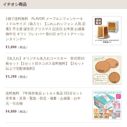
イチオシ商品
1個で送料無料 FLAVOR メープルシフォンケーキ
ミドルサイズ（箱入り）【ふわふわシフォン 人気 定
番】手土産 誕生日 クリスマス 記念日 お年賀 お歳暮
御中元 ギフト フレイバー 母の日 ホワイトデー バレ
ンタインデー
¥3,000
（税込）
【名入れ】オリジナル名入れコースター 挙式用10
枚セット【1セット目ネコポス送料無料】【2セット
以上で宅配便無料】
¥3,200
（税込）
送料無料 7年保存食品 レトルト食品 3日分セット
非常食・災害・緊急・防災・備蓄・お歳暮・お中
元・引出物
¥4,880
（税込）