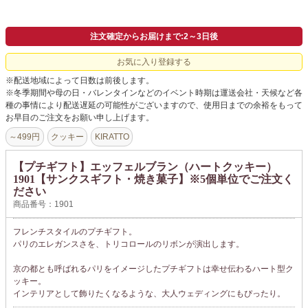
よくあるご質問
ドメイン指定受信について
注文確定からお届けまで:2～3日後
無料サンプル・資料請求
お気に入り登録する
※配送地域によって日数は前後します。
お問合せ
※冬季期間や母の日・バレンタインなどのイベント時期は運送会社・天候など各
種の事情により配送遅延の可能性がございますので、使用日までの余裕をもって
お早目のご注文をお願い申し上げます。
～499円
クッキー
KIRATTO
【プチギフト】エッフェルブラン（ハートクッキー）
1901【サンクスギフト・焼き菓子】※5個単位でご注文く
ださい
商品番号：1901
フレンチスタイルのプチギフト。
パリのエレガンスさを、トリコロールのリボンが演出します。
京の都とも呼ばれるパリをイメージしたプチギフトは幸せ伝わるハート型ク
ッキー。
インテリアとして飾りたくなるような、大人ウェディングにもぴったり。