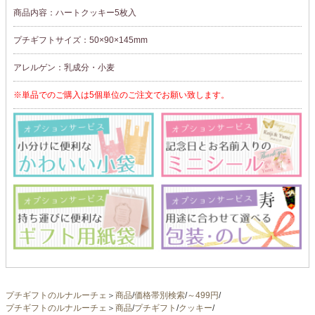
商品内容：ハートクッキー5枚入
プチギフトサイズ：50×90×145mm
アレルゲン：乳成分・小麦
※単品でのご購入は5個単位のご注文でお願い致します。
プチギフトのルナルーチェ
＞
商品
/
価格帯別検索
/
～499円
/
プチギフトのルナルーチェ
＞
商品
/
プチギフト
/
クッキー
/