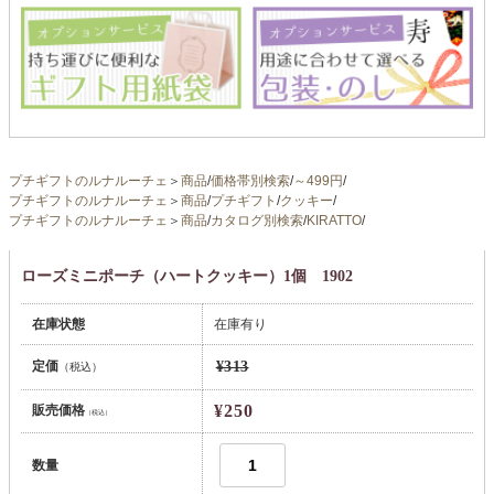
プチギフトのルナルーチェ
＞
商品
/
価格帯別検索
/
～499円
/
プチギフトのルナルーチェ
＞
商品
/
プチギフト
/
クッキー
/
プチギフトのルナルーチェ
＞
商品
/
カタログ別検索
/
KIRATTO
/
ローズミニポーチ（ハートクッキー）1個 1902
在庫状態
在庫有り
定価
¥313
（税込）
¥250
販売価格
（税込）
数量