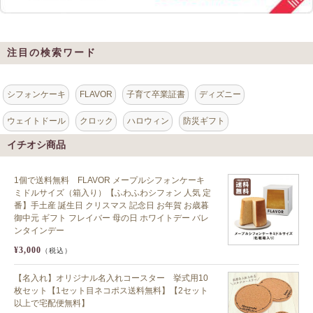
注目の検索ワード
シフォンケーキ
FLAVOR
子育て卒業証書
ディズニー
ウェイトドール
クロック
ハロウィン
防災ギフト
イチオシ商品
1個で送料無料 FLAVOR メープルシフォンケーキ
ミドルサイズ（箱入り）【ふわふわシフォン 人気 定
番】手土産 誕生日 クリスマス 記念日 お年賀 お歳暮
御中元 ギフト フレイバー 母の日 ホワイトデー バレ
ンタインデー
¥3,000
（税込）
【名入れ】オリジナル名入れコースター 挙式用10
枚セット【1セット目ネコポス送料無料】【2セット
以上で宅配便無料】