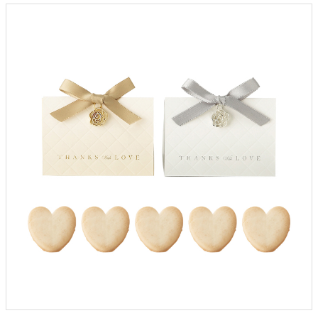
クロックギフト
ペーパーアイテム
DIY用品
引菓子
引出物ギフト
カタログギフト
ブライダルバッグ
演出用品
内祝い 出産祝い
季節イベント特集
会社概要