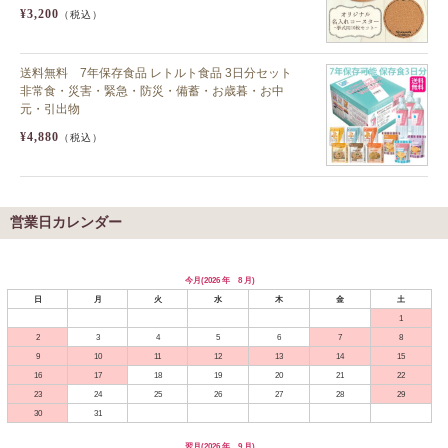
¥3,200
（税込）
送料無料 7年保存食品 レトルト食品 3日分セット
非常食・災害・緊急・防災・備蓄・お歳暮・お中
元・引出物
¥4,880
（税込）
営業日カレンダー
今月(2026 年 8 月)
日
月
火
水
木
金
土
1
2
3
4
5
6
7
8
9
10
11
12
13
14
15
16
17
18
19
20
21
22
23
24
25
26
27
28
29
30
31
翌月(2026 年 9 月)