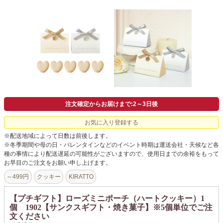
よくあるご質問
ドメイン指定受信について
無料サンプル・資料請求
お問合せ
注文確定からお届けまで:2～3日後
お気に入り登録する
※配送地域によって日数は前後します。
※冬季期間や母の日・バレンタインなどのイベント時期は運送会社・天候など各
種の事情により配送遅延の可能性がございますので、使用日までの余裕をもって
お早目のご注文をお願い申し上げます。
～499円
クッキー
KIRATTO
【プチギフト】ローズミニポーチ（ハートクッキー）1
個 1902【サンクスギフト・焼き菓子】※5個単位でご注
文ください