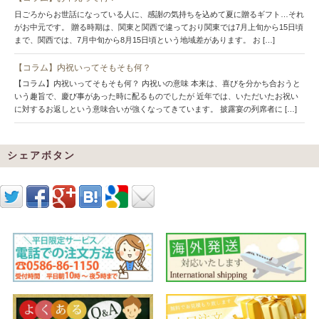
日ごろからお世話になっている人に、感謝の気持ちを込めて夏に贈るギフト…それ
がお中元です。 贈る時期は、関東と関西で違っており関東では7月上旬から15日頃
まで、関西では、7月中旬から8月15日頃という地域差があります。 お […]
【コラム】内祝いってそもそも何？
【コラム】内祝いってそもそも何？ 内祝いの意味 本来は、喜びを分かち合おうと
いう趣旨で、慶び事があった時に配るものでしたが 近年では、いただいたお祝い
に対するお返しという意味合いが強くなってきています。 披露宴の列席者に […]
シェアボタン