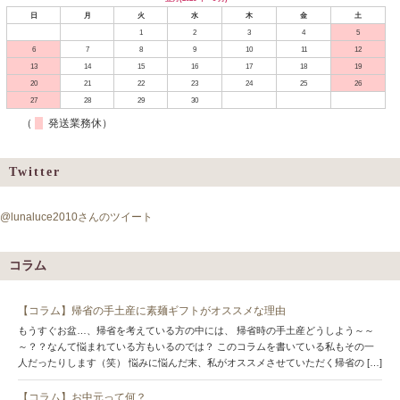
日
月
火
水
木
金
土
1
2
3
4
5
6
7
8
9
10
11
12
13
14
15
16
17
18
19
20
21
22
23
24
25
26
27
28
29
30
（
発送業務休）
Twitter
@lunaluce2010さんのツイート
コラム
【コラム】帰省の手土産に素麺ギフトがオススメな理由
もうすぐお盆…、帰省を考えている方の中には、 帰省時の手土産どうしよう～～
～？？なんて悩まれている方もいるのでは？ このコラムを書いている私もその一
人だったりします（笑） 悩みに悩んだ末、私がオススメさせていただく帰省の […]
【コラム】お中元って何？