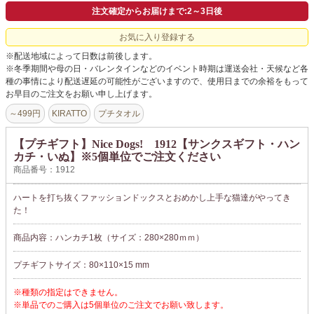
よくあるご質問
注文確定からお届けまで:2～3日後
ドメイン指定受信について
お気に入り登録する
※配送地域によって日数は前後します。
無料サンプル・資料請求
※冬季期間や母の日・バレンタインなどのイベント時期は運送会社・天候など各
種の事情により配送遅延の可能性がございますので、使用日までの余裕をもって
お問合せ
お早目のご注文をお願い申し上げます。
～499円
KIRATTO
プチタオル
【プチギフト】Nice Dogs! 1912【サンクスギフト・ハン
カチ・いぬ】※5個単位でご注文ください
商品番号：1912
ハートを打ち抜くファッションドックスとおめかし上手な猫達がやってき
た！
商品内容：ハンカチ1枚（サイズ：280×280ｍｍ）
プチギフトサイズ：80×110×15 mm
※種類の指定はできません。
※単品でのご購入は5個単位のご注文でお願い致します。