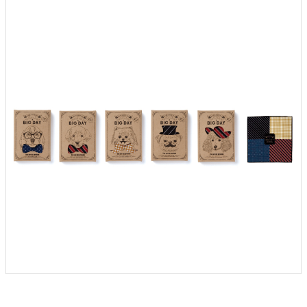
クロックギフト
ペーパーアイテム
DIY用品
引菓子
引出物ギフト
カタログギフト
ブライダルバッグ
演出用品
内祝い 出産祝い
季節イベント特集
会社概要