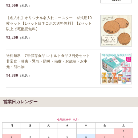
¥3,000
（税込）
【名入れ】オリジナル名入れコースター 挙式用10
枚セット【1セット目ネコポス送料無料】【2セット
以上で宅配便無料】
¥3,200
（税込）
送料無料 7年保存食品 レトルト食品 3日分セット
非常食・災害・緊急・防災・備蓄・お歳暮・お中
元・引出物
¥4,880
（税込）
営業日カレンダー
今月(2026 年 8 月)
日
月
火
水
木
金
土
1
2
3
4
5
6
7
8