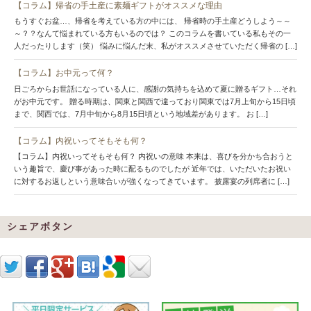
【コラム】帰省の手土産に素麺ギフトがオススメな理由
もうすぐお盆…、帰省を考えている方の中には、 帰省時の手土産どうしよう～～
～？？なんて悩まれている方もいるのでは？ このコラムを書いている私もその一
人だったりします（笑） 悩みに悩んだ末、私がオススメさせていただく帰省の […]
【コラム】お中元って何？
日ごろからお世話になっている人に、感謝の気持ちを込めて夏に贈るギフト…それ
がお中元です。 贈る時期は、関東と関西で違っており関東では7月上旬から15日頃
まで、関西では、7月中旬から8月15日頃という地域差があります。 お […]
【コラム】内祝いってそもそも何？
【コラム】内祝いってそもそも何？ 内祝いの意味 本来は、喜びを分かち合おうと
いう趣旨で、慶び事があった時に配るものでしたが 近年では、いただいたお祝い
に対するお返しという意味合いが強くなってきています。 披露宴の列席者に […]
シェアボタン