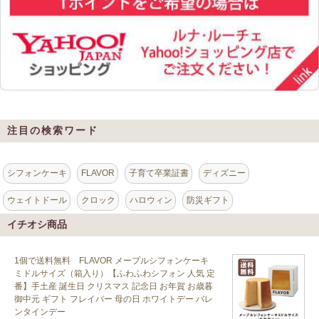
注目の検索ワード
シフォンケーキ
FLAVOR
子育て卒業証書
ディズニー
ウェイトドール
クロック
ハロウィン
防災ギフト
イチオシ商品
1個で送料無料 FLAVOR メープルシフォンケーキ
ミドルサイズ（箱入り）【ふわふわシフォン 人気 定
番】手土産 誕生日 クリスマス 記念日 お年賀 お歳暮
御中元 ギフト フレイバー 母の日 ホワイトデー バレ
ンタインデー