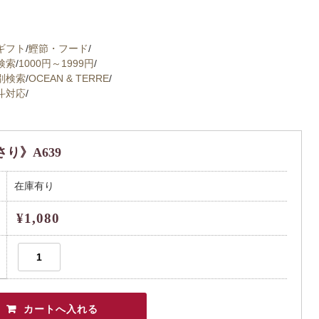
ギフト
/
鰹節・フード
/
検索
/
1000円～1999円
/
別検索
/
OCEAN & TERRE
/
斗対応
/
り》A639
在庫有り
¥1,080