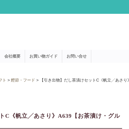
会社概要
お買い物ガイド
お問い合せ
フト
>
鰹節・フード
>
【引き出物】だし茶漬けセットC《帆立╱あさり》
トC《帆立╱あさり》A639【お茶漬け・グル