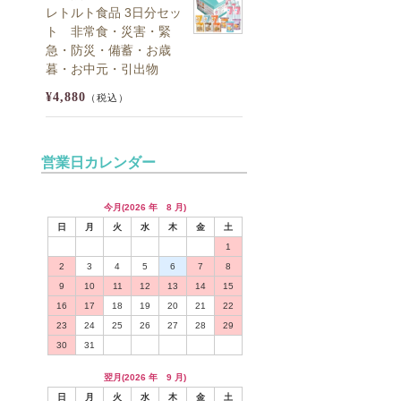
レトルト食品 3日分セッ
ト 非常食・災害・緊
急・防災・備蓄・お歳
暮・お中元・引出物
¥4,880
（税込）
営業日カレンダー
今月(2026 年 8 月)
日
月
火
水
木
金
土
1
2
3
4
5
6
7
8
9
10
11
12
13
14
15
16
17
18
19
20
21
22
23
24
25
26
27
28
29
30
31
翌月(2026 年 9 月)
日
月
火
水
木
金
土