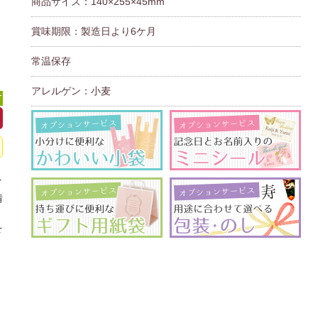
商品サイズ：140×255×45mm
賞味期限：製造日より6ケ月
常温保存
アレルゲン：小麦
可
イ
情
、
を