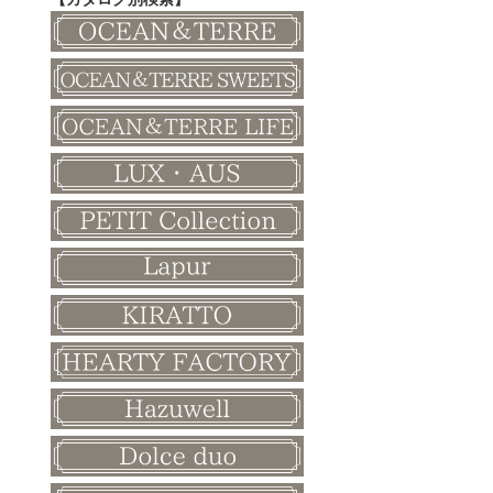
その他
和風ボード
その他
クリスマス
バレンタイン
ホワイトデー
母の日
父の日
敬老の日