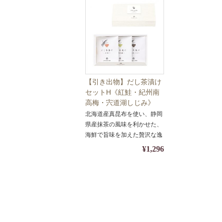
【引き出物】だし茶漬け
セットH《紅鮭・紀州南
高梅・宍道湖しじみ》
A434【お茶漬け・グル
北海道産真昆布を使い、静岡
メ】【包装・のし対応】
県産抹茶の風味を利かせた、
海鮮で旨味を加えた贅沢な逸
品です。
¥1,296