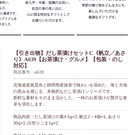
【引き出物】だし茶漬けセットC《帆立╱あさ
り》A639【お茶漬け・グルメ】【包装・のし
対応】
商品番号：a639
北海道産真昆布と静岡県産抹茶で味わいを深めた、海と大地
の恵みを感じる、本格的なだし茶漬けシリーズです。
新鮮な素材をそのまま活かした、一杯のお茶漬けが贅沢な食
卓を演出します。
商品内容：だし茶漬けの素4.5g×2､帆立2～4個×1､あさり
30g×1､白煎りごま1g×2