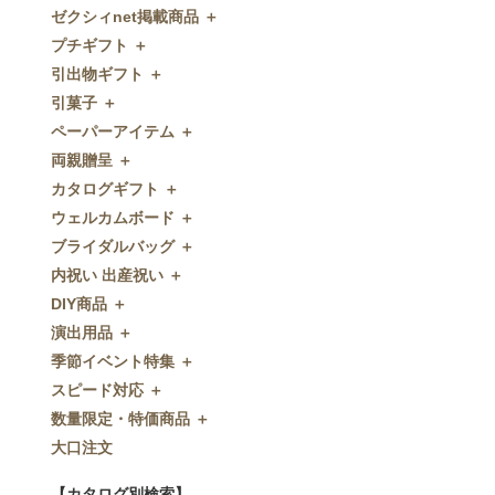
ゼクシィnet掲載商品 ＋
プチギフト ＋
ゼクシィnet掲載商品
引出物ギフト ＋
プチギフト
引菓子 ＋
ウェルカムプチギフト
引出物ギフト
ペーパーアイテム ＋
アメニティ
グラス
引菓子
両親贈呈 ＋
キャンディー・金平糖
タオル・石鹸・名披露目
バウムクーヘン
ペーパーアイテム
カタログギフト ＋
クッキー
ディズニーギフト
洋菓子
招待状
両親贈呈
ウェルカムボード ＋
スプーン
今治タオル
和菓子
席次表
ディズニーウェイトドール
カタログギフト
ブライダルバッグ ＋
チョコレート
引出物セット
FLAVOR
席札
ウェイトベア
OCEAN&TERRE GOURMET
ウェルカムボード
内祝い 出産祝い ＋
ディズニー
和食器
付箋・メッセージカード
子育て卒業証書
SHIKISAI ONE
カラーステンドグラス調
ブライダルバッグ
DIY商品 ＋
ドラジェ
名入れ贈呈品
印刷代行
クロックギフト
Grace
ガラス
内祝い 出産祝い
演出用品 ＋
プチタオル
特選ギフト
ディズニーシリーズ
フラワータイプ
DIY商品
季節イベント特集 ＋
席札立て
珈琲・紅茶
ペンダントクロック
演出用品
スピード対応 ＋
耳かき＆ぺん
鰹節・フード
ミラー
リングピロー
季節イベント特集
数量限定・特価商品 ＋
紅茶＆コーヒー
メッセージパズル
ブーケプルズ
サクラ
スピード対応
大口注文
和風プチギフト
似顔絵
結婚証明書
クローバー
即日お急ぎ発送
数量限定・特価商品
エシカルプチギフト
名詩
ゲストブック
ハロウィン
特急名入れ製造
【カタログ別検索】