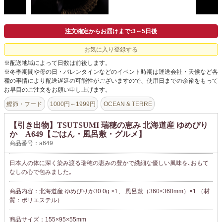
注文確定からお届けまで:3～5日後
お気に入り登録する
※配送地域によって日数は前後します。
※冬季期間や母の日・バレンタインなどのイベント時期は運送会社・天候など各
種の事情により配送遅延の可能性がございますので、使用日までの余裕をもって
お早目のご注文をお願い申し上げます。
鰹節・フード
1000円～1999円
OCEAN & TERRE
【引き出物】TSUTSUMI 瑞穂の恵み 北海道産 ゆめぴり
か A649【ごはん・風呂敷・グルメ】
商品番号：a649
日本人の体に深く染み渡る瑞穂の恵みの豊かで繊細な優しい風味を､おもて
なしの心で包みました｡
商品内容：北海道産 ゆめぴりか30 0g ×1、 風呂敷（360×360mm）×1 （材
質：ポリエステル）
商品サイズ：155×95×55mm