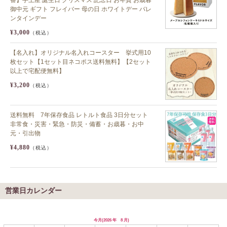
御中元 ギフト フレイバー 母の日 ホワイトデー バレ
ンタインデー
¥3,000
（税込）
【名入れ】オリジナル名入れコースター 挙式用10
枚セット【1セット目ネコポス送料無料】【2セット
以上で宅配便無料】
¥3,200
（税込）
送料無料 7年保存食品 レトルト食品 3日分セット
非常食・災害・緊急・防災・備蓄・お歳暮・お中
元・引出物
¥4,880
（税込）
営業日カレンダー
今月(2026 年 8 月)