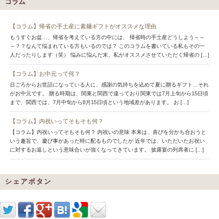
コラム
【コラム】帰省の手土産に素麺ギフトがオススメな理由
もうすぐお盆…、帰省を考えている方の中には、 帰省時の手土産どうしよう～～
～？？なんて悩まれている方もいるのでは？ このコラムを書いている私もその一
人だったりします（笑） 悩みに悩んだ末、私がオススメさせていただく帰省の […]
【コラム】お中元って何？
日ごろからお世話になっている人に、感謝の気持ちを込めて夏に贈るギフト…それ
がお中元です。 贈る時期は、関東と関西で違っており関東では7月上旬から15日頃
まで、関西では、7月中旬から8月15日頃という地域差があります。 お […]
【コラム】内祝いってそもそも何？
【コラム】内祝いってそもそも何？ 内祝いの意味 本来は、喜びを分かち合おうと
いう趣旨で、慶び事があった時に配るものでしたが 近年では、いただいたお祝い
に対するお返しという意味合いが強くなってきています。 披露宴の列席者に […]
シェアボタン