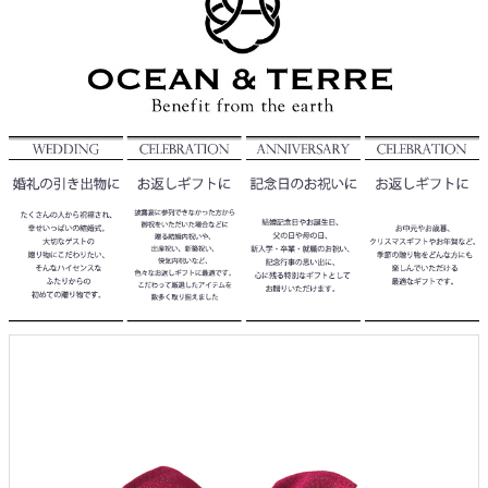
クロックギフト
ペーパーアイテム
DIY用品
引菓子
引出物ギフト
カタログギフト
ブライダルバッグ
演出用品
内祝い 出産祝い
季節イベント特集
会社概要