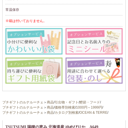
常温保存
※箱は付いておりません。
プチギフトのルナルーチェ
＞
商品
/
引出物・ギフト
/
鰹節・フード
/
プチギフトのルナルーチェ
＞
商品
/
価格帯別検索
/
1000円～1999円
/
プチギフトのルナルーチェ
＞
商品
/
カタログ別検索
/
OCEAN & TERRE
/
TSUTSUMI 瑞穂の恵み 北海道産 ゆめぴりか A649