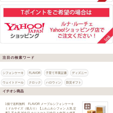
注目の検索ワード
シフォンケーキ
FLAVOR
子育て卒業証書
ディズニー
ウェイトドール
クロック
ハロウィン
防災ギフト
イチオシ商品
1個で送料無料 FLAVOR メープルシフォンケーキ
ミドルサイズ（箱入り）【ふわふわシフォン 人気 定
番】手土産 誕生日 クリスマス 記念日 お年賀 お歳暮