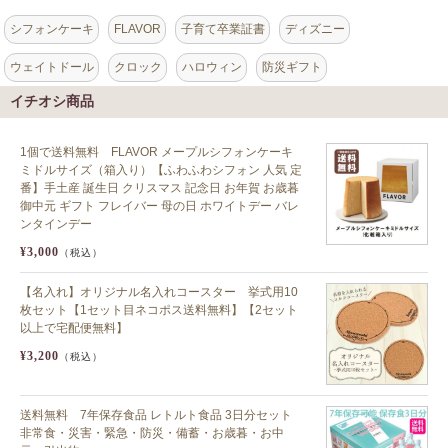
シフォンケーキ
FLAVOR
子育て卒業証書
ディズニー
ウェイトドール
クロック
ハロウィン
防災ギフト
イチオシ商品
1個で送料無料 FLAVOR メープルシフォンケーキ
ミドルサイズ（箱入り）【ふわふわシフォン 人気 定
番】手土産 誕生日 クリスマス 記念日 お年賀 お歳暮
御中元 ギフト フレイバー 母の日 ホワイトデー バレ
ンタインデー
¥3,000
（税込）
【名入れ】オリジナル名入れコースター 挙式用10
枚セット【1セット目ネコポス送料無料】【2セット
以上で宅配便無料】
¥3,200
（税込）
送料無料 7年保存食品 レトルト食品 3日分セット
非常食・災害・緊急・防災・備蓄・お歳暮・お中