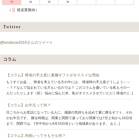
27
28
29
30
（
発送業務休）
Twitter
@lunaluce2010さんのツイート
コラム
【コラム】帰省の手土産に素麺ギフトがオススメな理由
もうすぐお盆…、帰省を考えている方の中には、 帰省時の手土産どうしよう～～
～？？なんて悩まれている方もいるのでは？ このコラムを書いている私もその一
人だったりします（笑） 悩みに悩んだ末、私がオススメさせていただく帰省の […]
【コラム】お中元って何？
日ごろからお世話になっている人に、感謝の気持ちを込めて夏に贈るギフト…それ
がお中元です。 贈る時期は、関東と関西で違っており関東では7月上旬から15日頃
まで、関西では、7月中旬から8月15日頃という地域差があります。 お […]
【コラム】内祝いってそもそも何？