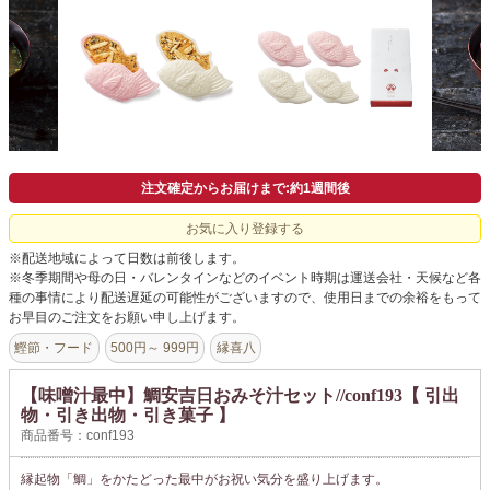
よくあるご質問
ドメイン指定受信について
無料サンプル・資料請求
お問合せ
注文確定からお届けまで:約1週間後
お気に入り登録する
※配送地域によって日数は前後します。
※冬季期間や母の日・バレンタインなどのイベント時期は運送会社・天候など各
種の事情により配送遅延の可能性がございますので、使用日までの余裕をもって
お早目のご注文をお願い申し上げます。
鰹節・フード
500円～ 999円
縁喜八
【味噌汁最中】鯛安吉日おみそ汁セット//conf193【 引出
物・引き出物・引き菓子 】
商品番号：conf193
縁起物「鯛」をかたどった最中がお祝い気分を盛り上げます。