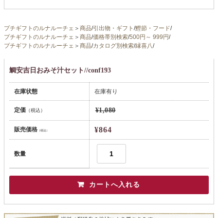
プチギフトのルナルーチェ
＞
商品
/
引出物・ギフト
/
鰹節・フード
/
プチギフトのルナルーチェ
＞
商品
/
価格帯別検索
/
500円～ 999円
/
プチギフトのルナルーチェ
＞
商品
/
カタログ別検索
/
縁喜八
/
鯛安吉日おみそ汁セット//conf193
在庫状態
在庫有り
定価
¥1,080
（税込）
¥864
販売価格
（税込）
数量