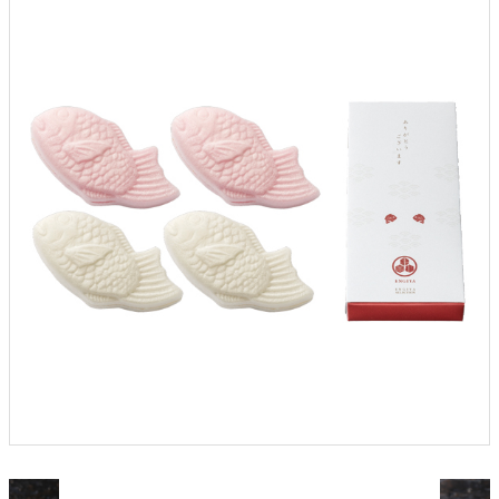
クロックギフト
ペーパーアイテム
DIY用品
引菓子
引出物ギフト
カタログギフト
ブライダルバッグ
演出用品
内祝い 出産祝い
季節イベント特集
会社概要