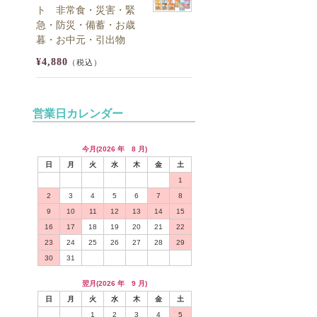
ト 非常食・災害・緊
急・防災・備蓄・お歳
暮・お中元・引出物
¥4,880
（税込）
営業日カレンダー
今月(2026 年 8 月)
日
月
火
水
木
金
土
1
2
3
4
5
6
7
8
9
10
11
12
13
14
15
16
17
18
19
20
21
22
23
24
25
26
27
28
29
30
31
翌月(2026 年 9 月)
日
月
火
水
木
金
土
1
2
3
4
5