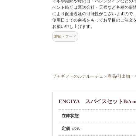
※冬季期間や母の日・バレンタインなどの
ベント時期は運送会社・天候など各種の事
により配送遅延の可能性がございますので
使用日までの余裕をもってお早目のご注文
お願い申し上げます。
鰹節・フード
プチギフトのルナルーチェ
＞
商品
/
引出物・
ENGIYA スパイスセットB//con
在庫状態
定価
（税込）