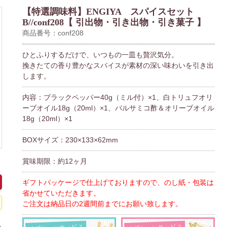
【特選調味料】ENGIYA スパイスセット
B//conf208【 引出物・引き出物・引き菓子 】
商品番号：conf208
ひとふりするだけで、いつもの一皿も贅沢気分。
挽きたての香り豊かなスパイスが素材の深い味わいを引き出
します。
内容：ブラックペッパー40g（ミル付）×1、白トリュフオリ
ーブオイル18g（20ml）×1、バルサミコ酢＆オリーブオイル
18g（20ml）×1
BOXサイズ：230×133×62mm
賞味期限：約12ヶ月
ギフトパッケージで仕上げておりますので、のし紙・包装は
省かせていただきます。
ご注文は納品日の2週間前までにお願い致します。