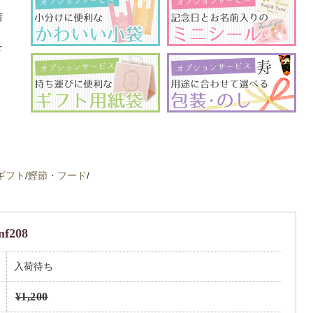
イ
情
、
を
ギフト
/
鰹節・フード
/
f208
入荷待ち
¥1,200