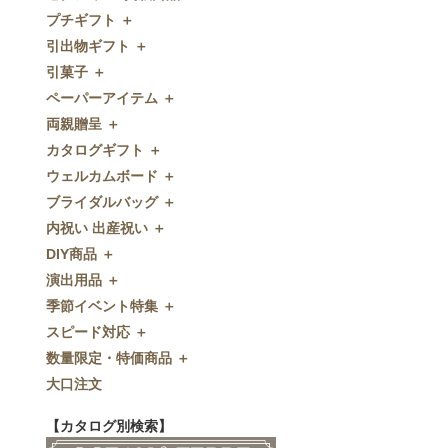
プチギフト ＋
ゼクシィnet掲載商品
引出物ギフト ＋
プチギフト
引菓子 ＋
ウェルカムプチギフト
引出物ギフト
ペーパーアイテム ＋
アメニティ
グラス
引菓子
両親贈呈 ＋
キャンディー・金平糖
タオル・石鹸・名披露目
バウムクーヘン
ペーパーアイテム
カタログギフト ＋
クッキー
ディズニーギフト
洋菓子
招待状
両親贈呈
ウェルカムボード ＋
スプーン
今治タオル
和菓子
席次表
ディズニーウェイトドール
カタログギフト
ブライダルバッグ ＋
チョコレート
引出物セット
FLAVOR
席札
ウェイトベア
OCEAN&TERRE GOURMET
ウェルカムボード
内祝い 出産祝い ＋
ディズニー
和食器
付箋・メッセージカード
子育て卒業証書
SHIKISAI ONE
カラーステンドグラス調
ブライダルバッグ
DIY商品 ＋
ドラジェ
名入れ贈呈品
印刷代行
クロックギフト
Grace
ガラス
内祝い 出産祝い
演出用品 ＋
プチタオル
特選ギフト
ディズニーシリーズ
フラワータイプ
DIY商品
季節イベント特集 ＋
席札立て
珈琲・紅茶
ペンダントクロック
演出用品
スピード対応 ＋
耳かき＆ぺん
鰹節・フード
ミラー
リングピロー
季節イベント特集
数量限定・特価商品 ＋
紅茶＆コーヒー
メッセージパズル
ブーケプルズ
サクラ
スピード対応
大口注文
和風プチギフト
似顔絵
結婚証明書
クローバー
即日お急ぎ発送
数量限定・特価商品
エシカルプチギフト
名詩
ゲストブック
ハロウィン
特急名入れ製造
【カタログ別検索】
その他
和風ボード
その他
クリスマス