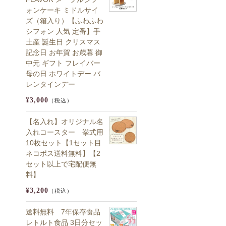
ォンケーキ ミドルサイ
ズ（箱入り）【ふわふわ
シフォン 人気 定番】手
土産 誕生日 クリスマス
記念日 お年賀 お歳暮 御
中元 ギフト フレイバー
母の日 ホワイトデー バ
レンタインデー
¥3,000
（税込）
【名入れ】オリジナル名
入れコースター 挙式用
10枚セット【1セット目
ネコポス送料無料】【2
セット以上で宅配便無
料】
¥3,200
（税込）
送料無料 7年保存食品
レトルト食品 3日分セッ