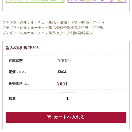
プチギフトのルナルーチェ
＞
商品
/
引出物・ギフト
/
鰹節・フード
/
プチギフトのルナルーチェ
＞
商品
/
価格帯別検索
/
500円～ 999円
/
プチギフトのルナルーチェ
＞
商品
/
カタログ別検索
/
縁喜八
/
旨みの縁 鯛//F303
在庫状態
在庫有り
定価
¥864
（税込）
¥691
販売価格
（税込）
数量