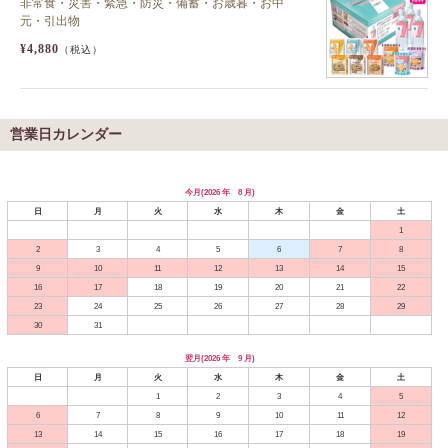
非常食・災害・緊急・防災・備蓄・お歳暮・お中
元・引出物
¥4,880
（税込）
営業日カレンダー
今月(2026 年 8 月)
日
月
火
水
木
金
土
1
2
3
4
5
6
7
8
9
10
11
12
13
14
15
16
17
18
19
20
21
22
23
24
25
26
27
28
29
30
31
翌月(2026 年 9 月)
日
月
火
水
木
金
土
1
2
3
4
5
6
7
8
9
10
11
12
13
14
15
16
17
18
19