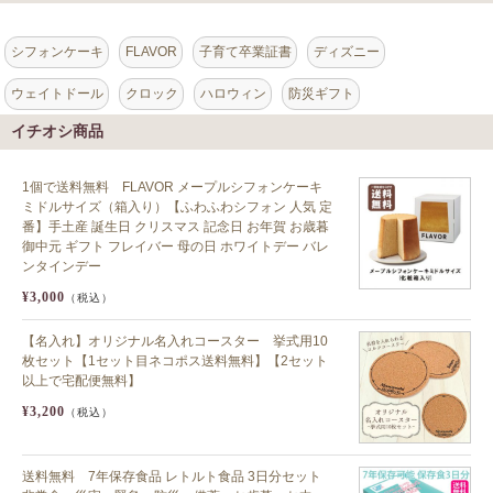
シフォンケーキ
FLAVOR
子育て卒業証書
ディズニー
ウェイトドール
クロック
ハロウィン
防災ギフト
イチオシ商品
1個で送料無料 FLAVOR メープルシフォンケーキ
ミドルサイズ（箱入り）【ふわふわシフォン 人気 定
番】手土産 誕生日 クリスマス 記念日 お年賀 お歳暮
御中元 ギフト フレイバー 母の日 ホワイトデー バレ
ンタインデー
¥3,000
（税込）
【名入れ】オリジナル名入れコースター 挙式用10
枚セット【1セット目ネコポス送料無料】【2セット
以上で宅配便無料】
¥3,200
（税込）
送料無料 7年保存食品 レトルト食品 3日分セット