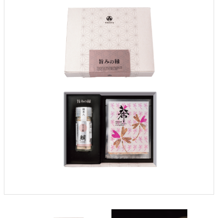
クロックギフト
ペーパーアイテム
DIY用品
引菓子
引出物ギフト
カタログギフト
ブライダルバッグ
演出用品
内祝い 出産祝い
季節イベント特集
会社概要