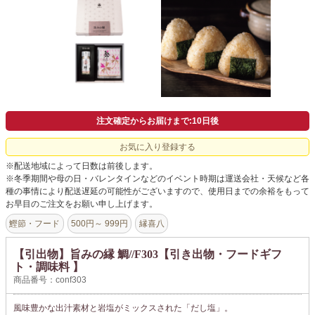
よくあるご質問
ドメイン指定受信について
無料サンプル・資料請求
お問合せ
注文確定からお届けまで:10日後
お気に入り登録する
※配送地域によって日数は前後します。
※冬季期間や母の日・バレンタインなどのイベント時期は運送会社・天候など各
種の事情により配送遅延の可能性がございますので、使用日までの余裕をもって
お早目のご注文をお願い申し上げます。
鰹節・フード
500円～ 999円
縁喜八
【引出物】旨みの縁 鯛//F303【引き出物・フードギフ
ト・調味料 】
商品番号：conf303
風味豊かな出汁素材と岩塩がミックスされた「だし塩」。