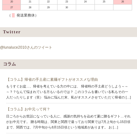
20
21
22
23
24
25
26
27
28
29
30
（
発送業務休）
Twitter
@lunaluce2010さんのツイート
コラム
【コラム】帰省の手土産に素麺ギフトがオススメな理由
もうすぐお盆…、帰省を考えている方の中には、 帰省時の手土産どうしよう～～
～？？なんて悩まれている方もいるのでは？ このコラムを書いている私もその一
人だったりします（笑） 悩みに悩んだ末、私がオススメさせていただく帰省の […]
【コラム】お中元って何？
日ごろからお世話になっている人に、感謝の気持ちを込めて夏に贈るギフト…それ
がお中元です。 贈る時期は、関東と関西で違っており関東では7月上旬から15日頃
まで、関西では、7月中旬から8月15日頃という地域差があります。 お […]