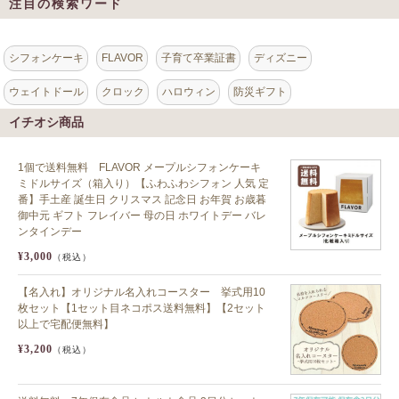
注目の検索ワード
シフォンケーキ
FLAVOR
子育て卒業証書
ディズニー
ウェイトドール
クロック
ハロウィン
防災ギフト
イチオシ商品
1個で送料無料 FLAVOR メープルシフォンケーキ
ミドルサイズ（箱入り）【ふわふわシフォン 人気 定
番】手土産 誕生日 クリスマス 記念日 お年賀 お歳暮
御中元 ギフト フレイバー 母の日 ホワイトデー バレ
ンタインデー
¥3,000
（税込）
【名入れ】オリジナル名入れコースター 挙式用10
枚セット【1セット目ネコポス送料無料】【2セット
以上で宅配便無料】
¥3,200
（税込）