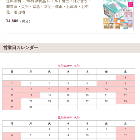
送料無料 7年保存食品 レトルト食品 3日分セット
非常食・災害・緊急・防災・備蓄・お歳暮・お中
元・引出物
¥4,880
（税込）
営業日カレンダー
今月(2026 年 8 月)
日
月
火
水
木
金
土
1
2
3
4
5
6
7
8
9
10
11
12
13
14
15
16
17
18
19
20
21
22
23
24
25
26
27
28
29
30
31
翌月(2026 年 9 月)
日
月
火
水
木
金
土
1
2
3
4
5
6
7
8
9
10
11
12