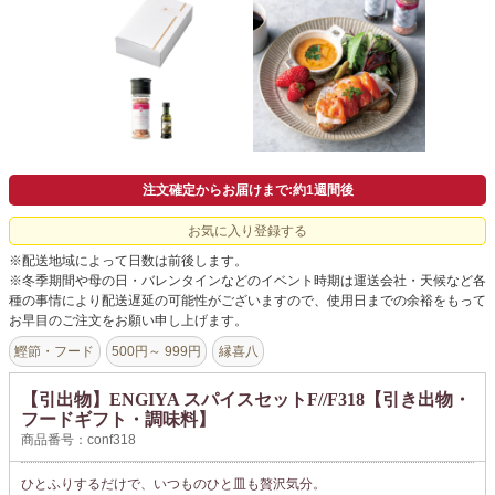
よくあるご質問
ドメイン指定受信について
無料サンプル・資料請求
お問合せ
注文確定からお届けまで:約1週間後
お気に入り登録する
※配送地域によって日数は前後します。
※冬季期間や母の日・バレンタインなどのイベント時期は運送会社・天候など各
種の事情により配送遅延の可能性がございますので、使用日までの余裕をもって
お早目のご注文をお願い申し上げます。
鰹節・フード
500円～ 999円
縁喜八
【引出物】ENGIYA スパイスセットF//F318【引き出物・
フードギフト・調味料】
商品番号：conf318
ひとふりするだけで、いつものひと皿も贅沢気分。