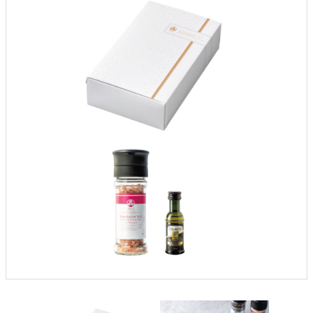
クロックギフト
ペーパーアイテム
DIY用品
引菓子
引出物ギフト
カタログギフト
ブライダルバッグ
演出用品
内祝い 出産祝い
季節イベント特集
会社概要