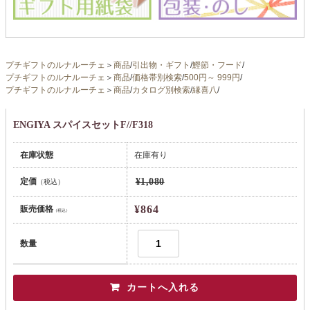
プチギフトのルナルーチェ
＞
商品
/
引出物・ギフト
/
鰹節・フード
/
プチギフトのルナルーチェ
＞
商品
/
価格帯別検索
/
500円～ 999円
/
プチギフトのルナルーチェ
＞
商品
/
カタログ別検索
/
縁喜八
/
ENGIYA スパイスセットF//F318
在庫状態
在庫有り
定価
¥1,080
（税込）
¥864
販売価格
（税込）
数量