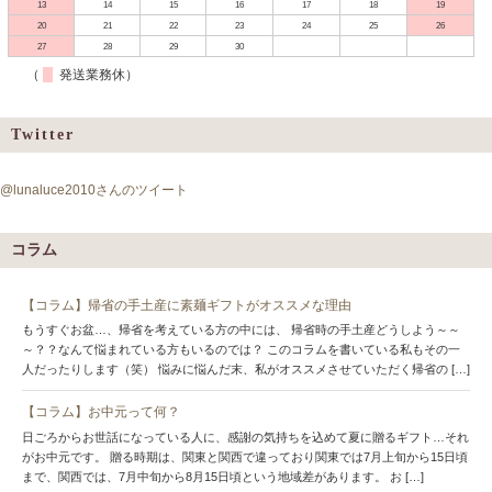
13
14
15
16
17
18
19
20
21
22
23
24
25
26
27
28
29
30
（
発送業務休）
Twitter
@lunaluce2010さんのツイート
コラム
【コラム】帰省の手土産に素麺ギフトがオススメな理由
もうすぐお盆…、帰省を考えている方の中には、 帰省時の手土産どうしよう～～
～？？なんて悩まれている方もいるのでは？ このコラムを書いている私もその一
人だったりします（笑） 悩みに悩んだ末、私がオススメさせていただく帰省の […]
【コラム】お中元って何？
日ごろからお世話になっている人に、感謝の気持ちを込めて夏に贈るギフト…それ
がお中元です。 贈る時期は、関東と関西で違っており関東では7月上旬から15日頃
まで、関西では、7月中旬から8月15日頃という地域差があります。 お […]