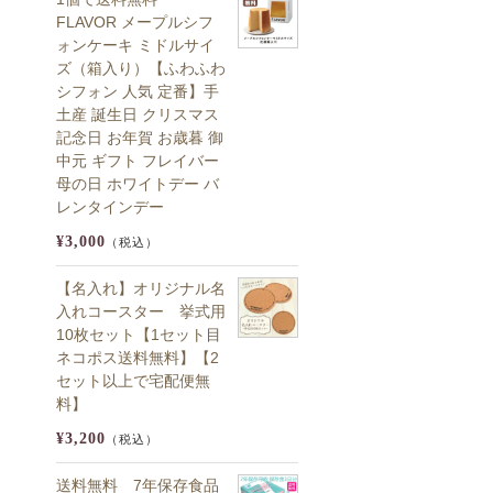
FLAVOR メープルシフ
ォンケーキ ミドルサイ
ズ（箱入り）【ふわふわ
シフォン 人気 定番】手
土産 誕生日 クリスマス
記念日 お年賀 お歳暮 御
中元 ギフト フレイバー
母の日 ホワイトデー バ
レンタインデー
¥3,000
（税込）
【名入れ】オリジナル名
入れコースター 挙式用
10枚セット【1セット目
ネコポス送料無料】【2
セット以上で宅配便無
料】
¥3,200
（税込）
送料無料 7年保存食品