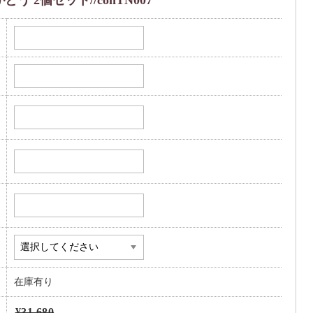
 2個セット//conTN007
在庫有り
¥31,680