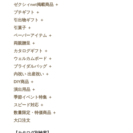
ゼクシィnet掲載商品 ＋
プチギフト ＋
ゼクシィnet掲載商品
引出物ギフト ＋
プチギフト
引菓子 ＋
ウェルカムプチギフト
引出物ギフト
ペーパーアイテム ＋
アメニティ
グラス
引菓子
両親贈呈 ＋
キャンディー・金平糖
タオル・石鹸・名披露目
バウムクーヘン
ペーパーアイテム
カタログギフト ＋
クッキー
ディズニーギフト
洋菓子
招待状
両親贈呈
ウェルカムボード ＋
スプーン
今治タオル
和菓子
席次表
ディズニーウェイトドール
カタログギフト
ブライダルバッグ ＋
チョコレート
引出物セット
FLAVOR
席札
ウェイトベア
OCEAN&TERRE GOURMET
ウェルカムボード
内祝い 出産祝い ＋
ディズニー
和食器
付箋・メッセージカード
子育て卒業証書
SHIKISAI ONE
カラーステンドグラス調
ブライダルバッグ
DIY商品 ＋
ドラジェ
名入れ贈呈品
印刷代行
クロックギフト
Grace
ガラス
内祝い 出産祝い
演出用品 ＋
プチタオル
特選ギフト
ディズニーシリーズ
フラワータイプ
DIY商品
季節イベント特集 ＋
席札立て
珈琲・紅茶
ペンダントクロック
演出用品
スピード対応 ＋
耳かき＆ぺん
鰹節・フード
ミラー
リングピロー
季節イベント特集
数量限定・特価商品 ＋
紅茶＆コーヒー
メッセージパズル
ブーケプルズ
サクラ
スピード対応
大口注文
和風プチギフト
似顔絵
結婚証明書
クローバー
即日お急ぎ発送
数量限定・特価商品
エシカルプチギフト
名詩
ゲストブック
ハロウィン
特急名入れ製造
【カタログ別検索】