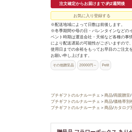
注文確定からお届けまで:約2週間後
お気に入り登録する
※配送地域によって日数は前後します。
※冬季期間や母の日・バレンタインなどの
ベント時期は運送会社・天候など各種の事
により配送遅延の可能性がございますので
使用日までの余裕をもってお早目のご注文
お願い申し上げます。
その他贈呈品
20000円～
Petit
プチギフトのルナルーチェ
＞
商品
/
両親贈呈
/
プチギフトのルナルーチェ
＞
商品
/
価格帯別
プチギフトのルナルーチェ
＞
商品
/
カタログ