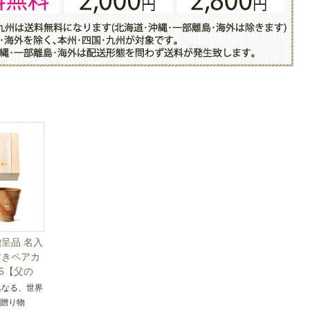
呈品 名入
すきペアカ
005【父の
記念品】
異なる、世界
の贈り物