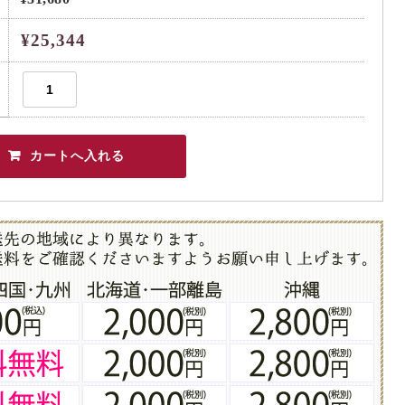
¥25,344