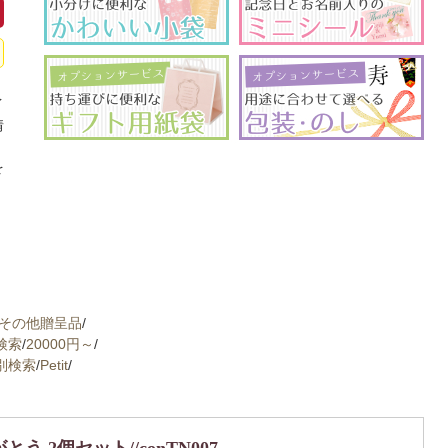
イ
情
、
を
その他贈呈品
/
検索
/
20000円～
/
別検索
/
Petit
/