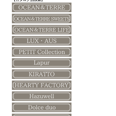
その他
和風ボード
その他
クリスマス
バレンタイン
ホワイトデー
母の日
父の日
敬老の日