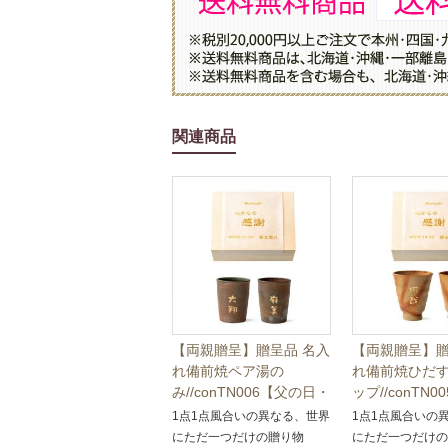
関連商品
【両親贈呈】贈呈品 名入
【両親贈呈】贈
れ備前焼ペア湯の
れ備前焼ひだ
み//conTN006【父の日・
ップ//conTN
母の日・記念品】
日・母の日・
1点1点風合いの異なる、世界
1点1点風合いの
にただ一つだけの贈り物
にただ一つだけ