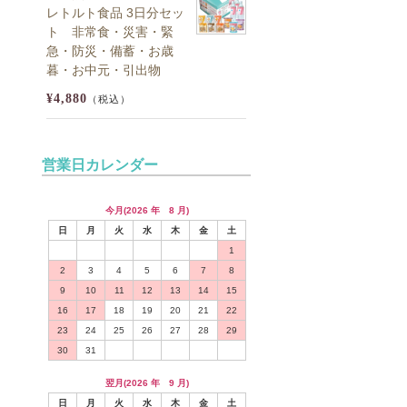
レトルト食品 3日分セッ
ト 非常食・災害・緊
急・防災・備蓄・お歳
暮・お中元・引出物
¥4,880
（税込）
営業日カレンダー
今月(2026 年 8 月)
日
月
火
水
木
金
土
1
2
3
4
5
6
7
8
9
10
11
12
13
14
15
16
17
18
19
20
21
22
23
24
25
26
27
28
29
30
31
翌月(2026 年 9 月)
日
月
火
水
木
金
土