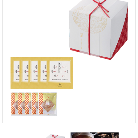
クロックギフト
ペーパーアイテム
DIY用品
引菓子
引出物ギフト
カタログギフト
ブライダルバッグ
演出用品
内祝い 出産祝い
季節イベント特集
会社概要