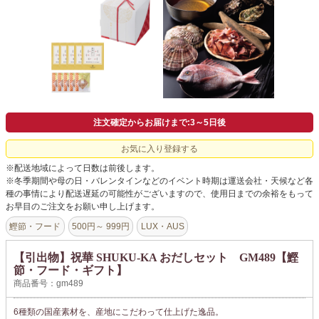
よくあるご質問
ドメイン指定受信について
無料サンプル・資料請求
お問合せ
注文確定からお届けまで:3～5日後
お気に入り登録する
※配送地域によって日数は前後します。
※冬季期間や母の日・バレンタインなどのイベント時期は運送会社・天候など各
種の事情により配送遅延の可能性がございますので、使用日までの余裕をもって
お早目のご注文をお願い申し上げます。
鰹節・フード
500円～ 999円
LUX・AUS
【引出物】祝華 SHUKU-KA おだしセット GM489【鰹
節・フード・ギフト】
商品番号：gm489
6種類の国産素材を、産地にこだわって仕上げた逸品。