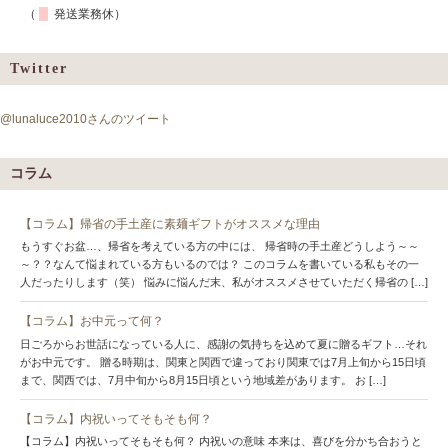
（
発送業務休）
Twitter
@lunaluce2010さんのツイート
コラム
【コラム】帰省の手土産に素麺ギフトがオススメな理由
もうすぐお盆…、帰省を考えている方の中には、 帰省時の手土産どうしよう～～
～？？なんて悩まれている方もいるのでは？ このコラムを書いている私もその一
人だったりします（笑） 悩みに悩んだ末、私がオススメさせていただく帰省の […]
【コラム】お中元って何？
日ごろからお世話になっている人に、感謝の気持ちを込めて夏に贈るギフト…それ
がお中元です。 贈る時期は、関東と関西で違っており関東では7月上旬から15日頃
まで、関西では、7月中旬から8月15日頃という地域差があります。 お […]
【コラム】内祝いってそもそも何？
【コラム】内祝いってそもそも何？ 内祝いの意味 本来は、喜びを分かち合おうと