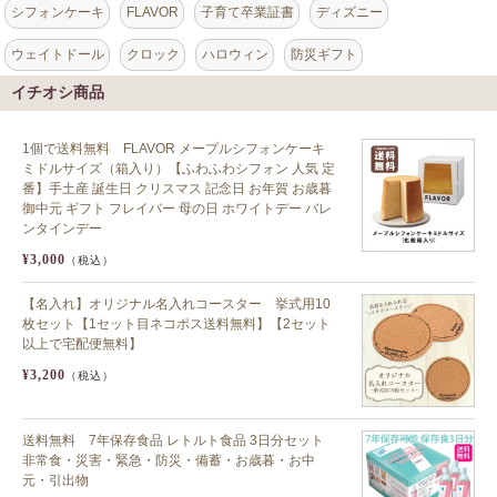
シフォンケーキ
FLAVOR
子育て卒業証書
ディズニー
ウェイトドール
クロック
ハロウィン
防災ギフト
イチオシ商品
1個で送料無料 FLAVOR メープルシフォンケーキ
ミドルサイズ（箱入り）【ふわふわシフォン 人気 定
番】手土産 誕生日 クリスマス 記念日 お年賀 お歳暮
御中元 ギフト フレイバー 母の日 ホワイトデー バレ
ンタインデー
¥3,000
（税込）
【名入れ】オリジナル名入れコースター 挙式用10
枚セット【1セット目ネコポス送料無料】【2セット
以上で宅配便無料】
¥3,200
（税込）
送料無料 7年保存食品 レトルト食品 3日分セット
非常食・災害・緊急・防災・備蓄・お歳暮・お中
元・引出物