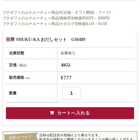
プチギフトのルナルーチェ
＞
商品
/
引出物・ギフト
/
鰹節・フード
/
プチギフトのルナルーチェ
＞
商品
/
価格帯別検索
/
500円～ 999円
/
プチギフトのルナルーチェ
＞
商品
/
カタログ別検索
/
LUX・AUS
/
祝華 SHUKU-KA おだしセット GM489
在庫状態
在庫有り
定価
¥972
（税込）
¥777
販売価格
（税込）
数量