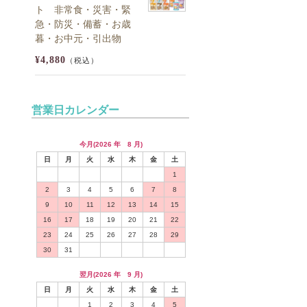
ト 非常食・災害・緊
急・防災・備蓄・お歳
暮・お中元・引出物
¥4,880
（税込）
営業日カレンダー
今月(2026 年 8 月)
日
月
火
水
木
金
土
1
2
3
4
5
6
7
8
9
10
11
12
13
14
15
16
17
18
19
20
21
22
23
24
25
26
27
28
29
30
31
翌月(2026 年 9 月)
日
月
火
水
木
金
土
1
2
3
4
5