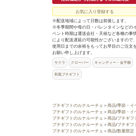
お気に入り登録する
※配送地域によって日数は前後します。
※冬季期間や母の日・バレンタインなどの
ベント時期は運送会社・天候など各種の事
により配送遅延の可能性がございますので
使用日までの余裕をもってお早目のご注文
お願い申し上げます。
サクラ
クローバー
キャンディー・金平糖
和風プチギフト
プチギフトのルナルーチェ
＞
商品
/
季節・イ
プチギフトのルナルーチェ
＞
商品
/
季節・イ
プチギフトのルナルーチェ
＞
商品
/
プチギフ
プチギフトのルナルーチェ
＞
商品
/
プチギフ
プチギフトのルナルーチェ
＞
商品
/
数量限定