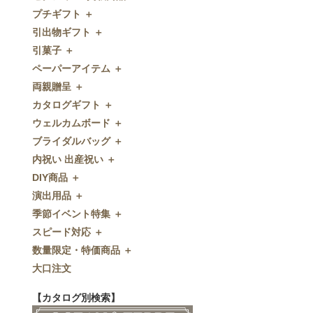
プチギフト ＋
ゼクシィnet掲載商品
引出物ギフト ＋
プチギフト
引菓子 ＋
ウェルカムプチギフト
引出物ギフト
ペーパーアイテム ＋
アメニティ
グラス
引菓子
両親贈呈 ＋
キャンディー・金平糖
タオル・石鹸・名披露目
バウムクーヘン
ペーパーアイテム
カタログギフト ＋
クッキー
ディズニーギフト
洋菓子
招待状
両親贈呈
ウェルカムボード ＋
スプーン
今治タオル
和菓子
席次表
ディズニーウェイトドール
カタログギフト
ブライダルバッグ ＋
チョコレート
引出物セット
FLAVOR
席札
ウェイトベア
OCEAN&TERRE GOURMET
ウェルカムボード
内祝い 出産祝い ＋
ディズニー
和食器
付箋・メッセージカード
子育て卒業証書
SHIKISAI ONE
カラーステンドグラス調
ブライダルバッグ
DIY商品 ＋
ドラジェ
名入れ贈呈品
印刷代行
クロックギフト
Grace
ガラス
内祝い 出産祝い
演出用品 ＋
プチタオル
特選ギフト
ディズニーシリーズ
フラワータイプ
DIY商品
季節イベント特集 ＋
席札立て
珈琲・紅茶
ペンダントクロック
演出用品
スピード対応 ＋
耳かき＆ぺん
鰹節・フード
ミラー
リングピロー
季節イベント特集
数量限定・特価商品 ＋
紅茶＆コーヒー
メッセージパズル
ブーケプルズ
サクラ
スピード対応
大口注文
和風プチギフト
似顔絵
結婚証明書
クローバー
即日お急ぎ発送
数量限定・特価商品
エシカルプチギフト
名詩
ゲストブック
ハロウィン
特急名入れ製造
【カタログ別検索】
その他
和風ボード
その他
クリスマス