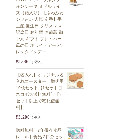
ォンケーキ ミドルサイ
ズ（箱入り）【ふわふわ
シフォン 人気 定番】手
土産 誕生日 クリスマス
記念日 お年賀 お歳暮 御
中元 ギフト フレイバー
母の日 ホワイトデー バ
レンタインデー
¥3,000
（税込）
【名入れ】オリジナル名
入れコースター 挙式用
10枚セット【1セット目
ネコポス送料無料】【2
セット以上で宅配便無
料】
¥3,200
（税込）
送料無料 7年保存食品
レトルト食品 3日分セッ