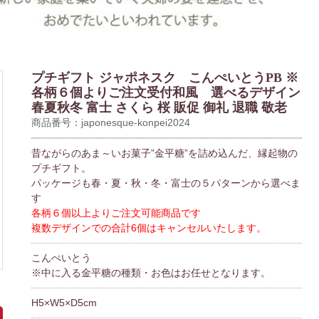
プチギフト ジャポネスク こんぺいとうPB ※
各柄６個よりご注文受付和風 選べるデザイン
春夏秋冬 富士 さくら 桜 販促 御礼 退職 敬老
商品番号：japonesque-konpei2024
昔ながらのあま～いお菓子”金平糖”を詰め込んだ、縁起物の
プチギフト。
パッケージも春・夏・秋・冬・富士の５パターンから選べま
す
各柄６個以上よりご注文可能商品です
複数デザインでの合計6個はキャンセルいたします。
こんぺいとう
※中に入る金平糖の種類・お色はお任せとなります。
H5×W5×D5cm