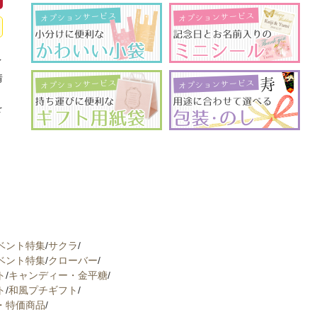
イ
情
、
を
ベント特集
/
サクラ
/
ベント特集
/
クローバー
/
ト
/
キャンディー・金平糖
/
ト
/
和風プチギフト
/
・特価商品
/