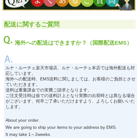
クロックギフト
ペーパーアイテム
配送に関するご質問
DIY用品
海外への配送はできますか？（国際配送EMS）
引菓子
引出物ギフト
カタログギフト
ルナ・ルーチェ楽天市場店、ルナ・ルーチェ本店では海外配送も対
応しています。
ブライダルバッグ
海外への配送時、EMS送料に関しましては、お客様のご負担とさせ
ていただきます。
送料は重量課金での実費ご請求となります。
演出用品
ご注文受注時は仮での送料計上となり実際の出荷時とは異なる場合
がございます、何卒ご了承いただけますよう、よろしくお願いいた
内祝い 出産祝い
します。
季節イベント特集
About your order.
会社概要
We are going to ship your items to your address by EMS.
It may take 1～2weeks.