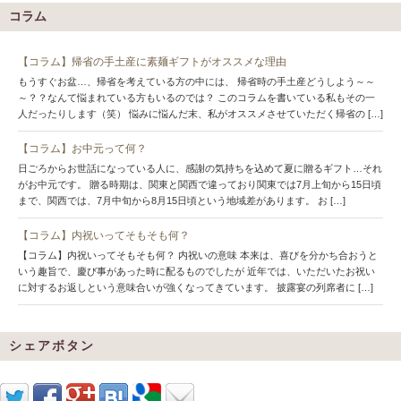
コラム
【コラム】帰省の手土産に素麺ギフトがオススメな理由
もうすぐお盆…、帰省を考えている方の中には、 帰省時の手土産どうしよう～～
～？？なんて悩まれている方もいるのでは？ このコラムを書いている私もその一
人だったりします（笑） 悩みに悩んだ末、私がオススメさせていただく帰省の […]
【コラム】お中元って何？
日ごろからお世話になっている人に、感謝の気持ちを込めて夏に贈るギフト…それ
がお中元です。 贈る時期は、関東と関西で違っており関東では7月上旬から15日頃
まで、関西では、7月中旬から8月15日頃という地域差があります。 お […]
【コラム】内祝いってそもそも何？
【コラム】内祝いってそもそも何？ 内祝いの意味 本来は、喜びを分かち合おうと
いう趣旨で、慶び事があった時に配るものでしたが 近年では、いただいたお祝い
に対するお返しという意味合いが強くなってきています。 披露宴の列席者に […]
シェアボタン