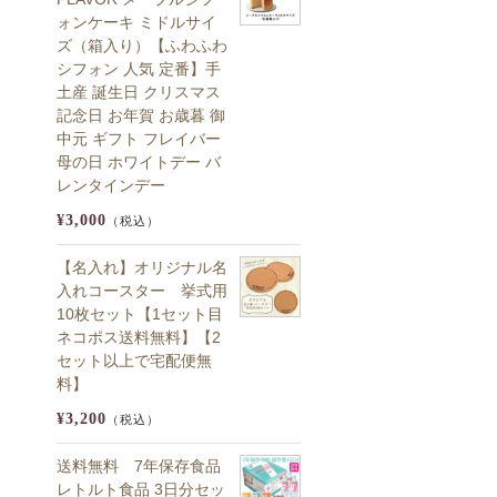
ォンケーキ ミドルサイ
ズ（箱入り）【ふわふわ
シフォン 人気 定番】手
土産 誕生日 クリスマス
記念日 お年賀 お歳暮 御
中元 ギフト フレイバー
母の日 ホワイトデー バ
レンタインデー
¥3,000
（税込）
【名入れ】オリジナル名
入れコースター 挙式用
10枚セット【1セット目
ネコポス送料無料】【2
セット以上で宅配便無
料】
¥3,200
（税込）
送料無料 7年保存食品
レトルト食品 3日分セッ