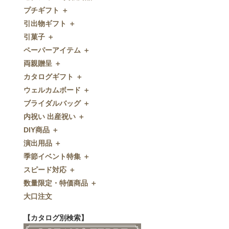
プチギフト ＋
ゼクシィnet掲載商品
引出物ギフト ＋
プチギフト
引菓子 ＋
ウェルカムプチギフト
引出物ギフト
ペーパーアイテム ＋
アメニティ
グラス
引菓子
両親贈呈 ＋
キャンディー・金平糖
タオル・石鹸・名披露目
バウムクーヘン
ペーパーアイテム
カタログギフト ＋
クッキー
ディズニーギフト
洋菓子
招待状
両親贈呈
ウェルカムボード ＋
スプーン
今治タオル
和菓子
席次表
ディズニーウェイトドール
カタログギフト
ブライダルバッグ ＋
チョコレート
引出物セット
FLAVOR
席札
ウェイトベア
OCEAN&TERRE GOURMET
ウェルカムボード
内祝い 出産祝い ＋
ディズニー
和食器
付箋・メッセージカード
子育て卒業証書
SHIKISAI ONE
カラーステンドグラス調
ブライダルバッグ
DIY商品 ＋
ドラジェ
名入れ贈呈品
印刷代行
クロックギフト
Grace
ガラス
内祝い 出産祝い
演出用品 ＋
プチタオル
特選ギフト
ディズニーシリーズ
フラワータイプ
DIY商品
季節イベント特集 ＋
席札立て
珈琲・紅茶
ペンダントクロック
演出用品
スピード対応 ＋
耳かき＆ぺん
鰹節・フード
ミラー
リングピロー
季節イベント特集
数量限定・特価商品 ＋
紅茶＆コーヒー
メッセージパズル
ブーケプルズ
サクラ
スピード対応
大口注文
和風プチギフト
似顔絵
結婚証明書
クローバー
即日お急ぎ発送
数量限定・特価商品
エシカルプチギフト
名詩
ゲストブック
ハロウィン
特急名入れ製造
【カタログ別検索】
その他
和風ボード
その他
クリスマス