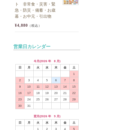
ト 非常食・災害・緊
急・防災・備蓄・お歳
暮・お中元・引出物
¥4,880
（税込）
営業日カレンダー
今月(2026 年 8 月)
日
月
火
水
木
金
土
1
2
3
4
5
6
7
8
9
10
11
12
13
14
15
16
17
18
19
20
21
22
23
24
25
26
27
28
29
30
31
翌月(2026 年 9 月)
日
月
火
水
木
金
土
1
2
3
4
5