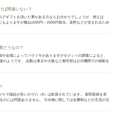
けば間違いない？
ログギフトを頂いた事がある方ならお分かりでしょうが、例えば
にもよりますが概ね1500円～2000円相当。送料などが含まれるため
際どうなの？
域や会場によってバラツキがありますがゼクシィの調査によると、
円前後のようです。 品数は東京や大阪など都市部は公共機関での移動を
？
がりで縁起が良いので八（8）は歓迎されています。 新郎新婦を表
るのには問題ありません。 引出物に関しては会費制などが主流の北