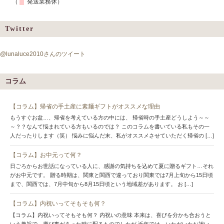
（
発送業務休）
Twitter
@lunaluce2010さんのツイート
コラム
【コラム】帰省の手土産に素麺ギフトがオススメな理由
もうすぐお盆…、帰省を考えている方の中には、 帰省時の手土産どうしよう～～
～？？なんて悩まれている方もいるのでは？ このコラムを書いている私もその一
人だったりします（笑） 悩みに悩んだ末、私がオススメさせていただく帰省の […]
【コラム】お中元って何？
日ごろからお世話になっている人に、感謝の気持ちを込めて夏に贈るギフト…それ
がお中元です。 贈る時期は、関東と関西で違っており関東では7月上旬から15日頃
まで、関西では、7月中旬から8月15日頃という地域差があります。 お […]
【コラム】内祝いってそもそも何？
【コラム】内祝いってそもそも何？ 内祝いの意味 本来は、喜びを分かち合おうと
いう趣旨で、慶び事があった時に配るものでしたが 近年では、いただいたお祝い