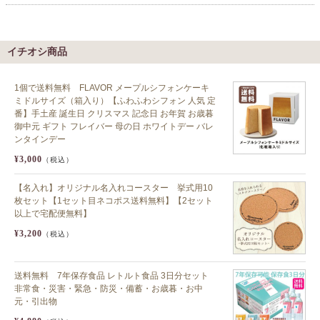
イチオシ商品
1個で送料無料 FLAVOR メープルシフォンケーキ
ミドルサイズ（箱入り）【ふわふわシフォン 人気 定
番】手土産 誕生日 クリスマス 記念日 お年賀 お歳暮
御中元 ギフト フレイバー 母の日 ホワイトデー バレ
ンタインデー
¥3,000
（税込）
【名入れ】オリジナル名入れコースター 挙式用10
枚セット【1セット目ネコポス送料無料】【2セット
以上で宅配便無料】
¥3,200
（税込）
送料無料 7年保存食品 レトルト食品 3日分セット
非常食・災害・緊急・防災・備蓄・お歳暮・お中
元・引出物