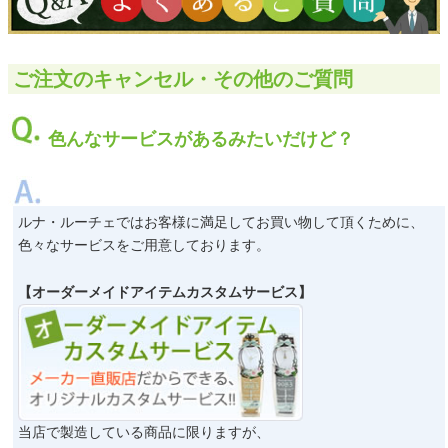
クロックギフト
ペーパーアイテム
ご注文のキャンセル・その他のご質問
DIY用品
色んなサービスがあるみたいだけど？
引菓子
引出物ギフト
カタログギフト
ルナ・ルーチェではお客様に満足してお買い物して頂くために、
色々なサービスをご用意しております。
ブライダルバッグ
【オーダーメイドアイテムカスタムサービス】
演出用品
内祝い 出産祝い
季節イベント特集
会社概要
当店で製造している商品に限りますが、