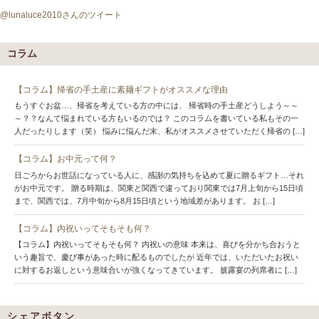
@lunaluce2010さんのツイート
コラム
【コラム】帰省の手土産に素麺ギフトがオススメな理由
もうすぐお盆…、帰省を考えている方の中には、 帰省時の手土産どうしよう～～
～？？なんて悩まれている方もいるのでは？ このコラムを書いている私もその一
人だったりします（笑） 悩みに悩んだ末、私がオススメさせていただく帰省の […]
【コラム】お中元って何？
日ごろからお世話になっている人に、感謝の気持ちを込めて夏に贈るギフト…それ
がお中元です。 贈る時期は、関東と関西で違っており関東では7月上旬から15日頃
まで、関西では、7月中旬から8月15日頃という地域差があります。 お […]
【コラム】内祝いってそもそも何？
【コラム】内祝いってそもそも何？ 内祝いの意味 本来は、喜びを分かち合おうと
いう趣旨で、慶び事があった時に配るものでしたが 近年では、いただいたお祝い
に対するお返しという意味合いが強くなってきています。 披露宴の列席者に […]
シェアボタン