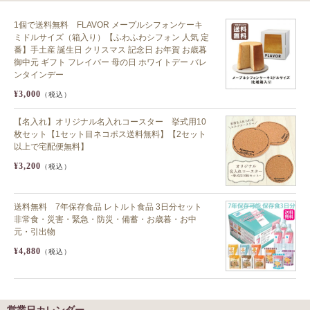
1個で送料無料 FLAVOR メープルシフォンケーキ
ミドルサイズ（箱入り）【ふわふわシフォン 人気 定
番】手土産 誕生日 クリスマス 記念日 お年賀 お歳暮
御中元 ギフト フレイバー 母の日 ホワイトデー バレ
ンタインデー
¥3,000
（税込）
【名入れ】オリジナル名入れコースター 挙式用10
枚セット【1セット目ネコポス送料無料】【2セット
以上で宅配便無料】
¥3,200
（税込）
送料無料 7年保存食品 レトルト食品 3日分セット
非常食・災害・緊急・防災・備蓄・お歳暮・お中
元・引出物
¥4,880
（税込）