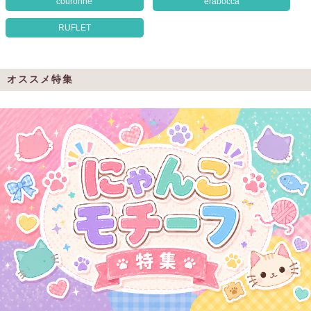
couronne
erabocca
クロックギフト
RUFLET
ペーパーアイテム
DIY用品
オススメ特集
引菓子
引出物ギフト
カタログギフト
ブライダルバッグ
演出用品
内祝い 出産祝い
季節イベント特集
会社概要