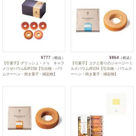
¥777
¥864
（税込）
（税込）
【引菓子】デリッシュ・ドゥ キャラ
【引菓子】コクと香りのジャージーミ
メリゼバウムE//F238【引出物・バウ
ルクバウム//F234【引出物・バウムク
ムクーヘン・焼き菓子・縁起物】
ーヘン・焼き菓子・縁起物】