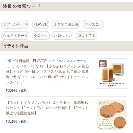
注目の検索ワード
シフォンケーキ
FLAVOR
子育て卒業証書
ディズニー
ウェイトドール
クロック
ハロウィン
防災ギフト
イチオシ商品
1個で送料無料 FLAVOR メープルシフォンケーキ
ミドルサイズ（箱入り）【ふわふわシフォン 人気 定
番】手土産 誕生日 クリスマス 記念日 お年賀 お歳暮
御中元 ギフト フレイバー 母の日 ホワイトデー バレ
ンタインデー
¥3,000
（税込）
【名入れ】オリジナル名入れコースター 挙式用10
枚セット【1セット目ネコポス送料無料】【2セット
以上で宅配便無料】
¥3,200
（税込）