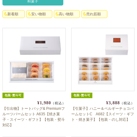
和菓子
クロックギフト
新着順
安い物順
高い物順
売れ筋順
ペーパーアイテム
DIY用品
引菓子
引出物ギフト
カタログギフト
ブライダルバッグ
演出用品
包装･熨斗可
包装･熨斗可
内祝い 出産祝い
¥1,980
¥3,888
（税込）
（税込）
【引出物】トートバッグ& Premiumフ
【引菓子】ハニー＆ベルギーチョコバ
季節イベント特集
ルーツバームセット A635【焼き菓
ームセットC A682【スイーツ・ギフ
子・スイーツ・ギフト】【包装・熨斗
ト・焼き菓子】【包装・のし対応】
対応】
会社概要