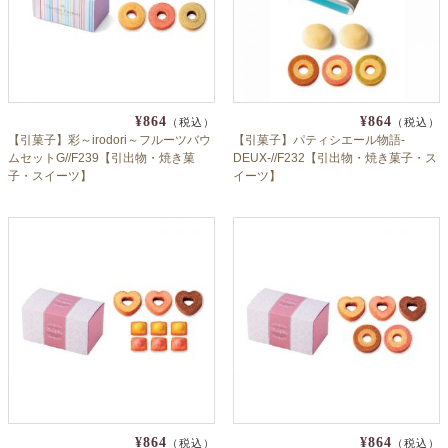
¥864
¥864
（税込）
（税込）
【引菓子】彩～irodori～フルーツバウ
【引菓子】パティシエール物語-
ムセットG//F239【引出物・焼き菓
DEUX-//F232【引出物・焼き菓子・ス
子・スイーツ】
イーツ】
¥864
¥864
（税込）
（税込）