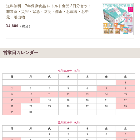
送料無料 7年保存食品 レトルト食品 3日分セット
非常食・災害・緊急・防災・備蓄・お歳暮・お中
元・引出物
¥4,880
（税込）
営業日カレンダー
今月(2026 年 8 月)
日
月
火
水
木
金
土
1
2
3
4
5
6
7
8
9
10
11
12
13
14
15
16
17
18
19
20
21
22
23
24
25
26
27
28
29
30
31
翌月(2026 年 9 月)
日
月
火
水
木
金
土
1
2
3
4
5