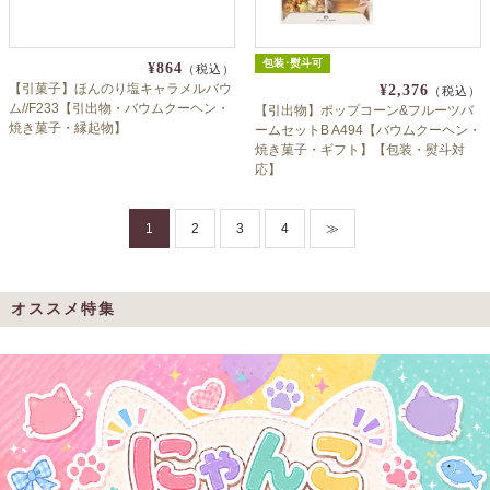
包装･熨斗可
¥864
（税込）
【引菓子】ほんのり塩キャラメルバウ
¥2,376
（税込）
ム//F233【引出物・バウムクーヘン・
【引出物】ポップコーン&フルーツバ
焼き菓子・縁起物】
ームセットB A494【バウムクーヘン・
焼き菓子・ギフト】【包装・熨斗対
応】
1
2
3
4
≫
オススメ特集