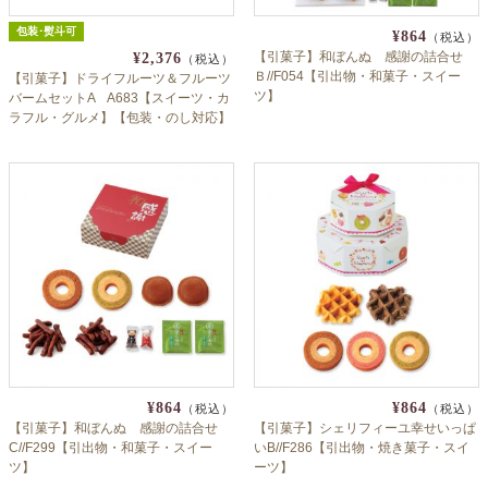
包装･熨斗可
¥864
（税込）
【引菓子】和ぼんぬ 感謝の詰合せ
¥2,376
（税込）
Ｂ//F054【引出物・和菓子・スイー
【引菓子】ドライフルーツ＆フルーツ
ツ】
バームセットA A683【スイーツ・カ
ラフル・グルメ】【包装・のし対応】
¥864
¥864
（税込）
（税込）
【引菓子】和ぼんぬ 感謝の詰合せ
【引菓子】シェリフィーユ幸せいっぱ
C//F299【引出物・和菓子・スイー
いB//F286【引出物・焼き菓子・スイ
ツ】
ーツ】