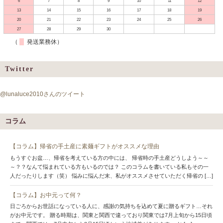
6
7
8
9
10
11
12
13
14
15
16
17
18
19
20
21
22
23
24
25
26
27
28
29
30
（
発送業務休）
Twitter
@lunaluce2010さんのツイート
コラム
【コラム】帰省の手土産に素麺ギフトがオススメな理由
もうすぐお盆…、帰省を考えている方の中には、 帰省時の手土産どうしよう～～
～？？なんて悩まれている方もいるのでは？ このコラムを書いている私もその一
人だったりします（笑） 悩みに悩んだ末、私がオススメさせていただく帰省の […]
【コラム】お中元って何？
日ごろからお世話になっている人に、感謝の気持ちを込めて夏に贈るギフト…それ
がお中元です。 贈る時期は、関東と関西で違っており関東では7月上旬から15日頃