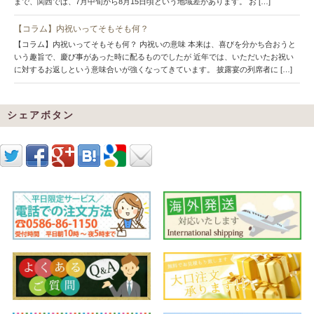
まで、関西では、7月中旬から8月15日頃という地域差があります。 お […]
【コラム】内祝いってそもそも何？
【コラム】内祝いってそもそも何？ 内祝いの意味 本来は、喜びを分かち合おうと
いう趣旨で、慶び事があった時に配るものでしたが 近年では、いただいたお祝い
に対するお返しという意味合いが強くなってきています。 披露宴の列席者に […]
シェアボタン