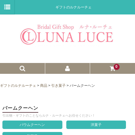
ギフトのルナルーチェ
0
ゼクシィnet掲載商品
ギフトのルナルーチェ
>
商品
>
引き菓子
>
バームクーヘン
プチギフト
ウェイトドール
バームクーヘン
引出物・ギフトのことならルナ・ルーチェへお任せください！
子育て卒業証書
バウムクーヘン
洋菓子
ウェルカムボード