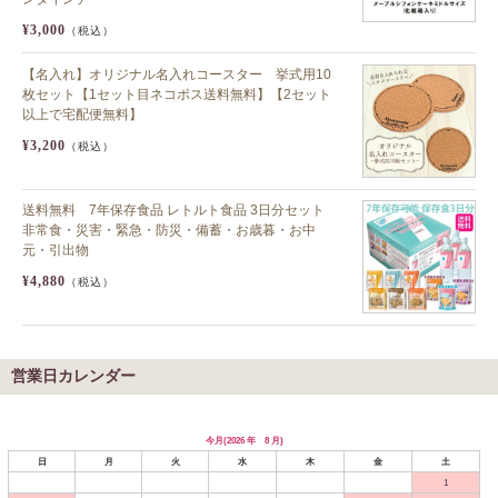
¥3,000
（税込）
【名入れ】オリジナル名入れコースター 挙式用10
枚セット【1セット目ネコポス送料無料】【2セット
以上で宅配便無料】
¥3,200
（税込）
送料無料 7年保存食品 レトルト食品 3日分セット
非常食・災害・緊急・防災・備蓄・お歳暮・お中
元・引出物
¥4,880
（税込）
営業日カレンダー
今月(2026 年 8 月)
日
月
火
水
木
金
土
1