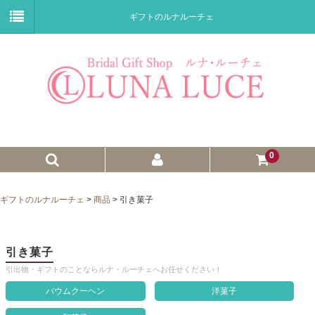
ギフトのルナルーチェ
0
ゼクシィnet掲載商品
ギフトのルナルーチェ
>
商品
>
引き菓子
プチギフト
ウェイトドール
引き菓子
引出物・ギフトのことならルナ・ルーチェへお任せください！
子育て卒業証書
バウムクーヘン
洋菓子
ウェルカムボード