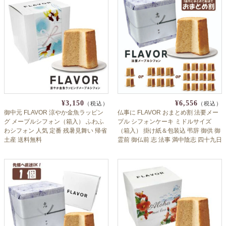
よくあるご質問
ドメイン指定受信について
無料サンプル・資料請求
お問合せ
¥3,150
¥6,556
（税込）
（税込）
御中元 FLAVOR 涼やか金魚ラッピン
仏事に FLAVOR おまとめ割 法要メー
グ メープルシフォン（箱入） ふわふ
プル シフォンケーキ ミドルサイズ
わシフォン 人気 定番 残暑見舞い 帰省
（箱入） 掛け紙＆包装込 弔辞 御供 御
土産 送料無料
霊前 御仏前 志 法事 満中陰志 四十九日
周忌 弔 お葬式 お盆 お彼岸 偲び草 フ
レイバー