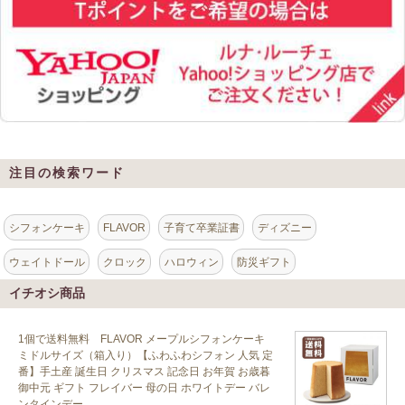
注目の検索ワード
シフォンケーキ
FLAVOR
子育て卒業証書
ディズニー
ウェイトドール
クロック
ハロウィン
防災ギフト
イチオシ商品
1個で送料無料 FLAVOR メープルシフォンケーキ
ミドルサイズ（箱入り）【ふわふわシフォン 人気 定
番】手土産 誕生日 クリスマス 記念日 お年賀 お歳暮
御中元 ギフト フレイバー 母の日 ホワイトデー バレ
ンタインデー