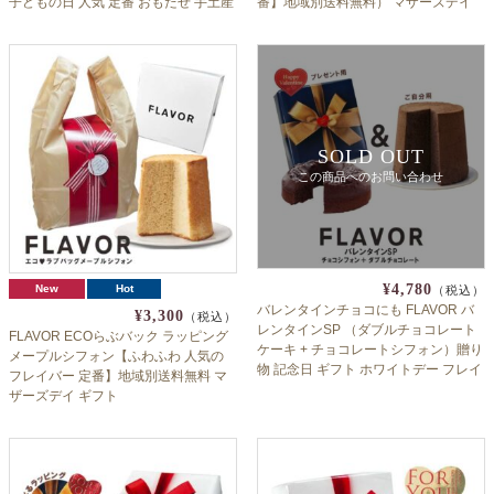
子どもの日 人気 定番 おもたせ 手土産
番】地域別送料無料） マザーズデイ
誕生日 記念日 フレイバー
おかんも喜ぶ2種のシフォン
SOLD OUT
この商品へのお問い合わせ
¥4,780
New
Hot
（税込）
バレンタインチョコにも FLAVOR バ
¥3,300
（税込）
レンタインSP （ダブルチョコレート
FLAVOR ECOらぶバック ラッピング
ケーキ + チョコレートシフォン）贈り
メープルシフォン【ふわふわ 人気の
物 記念日 ギフト ホワイトデー フレイ
フレイバー 定番】地域別送料無料 マ
バー
ザーズデイ ギフト