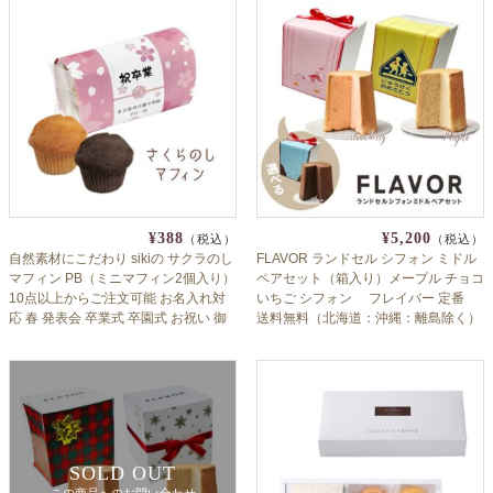
¥388
¥5,200
（税込）
（税込）
自然素材にこだわり sikiの サクラのし
FLAVOR ランドセル シフォン ミドル
マフィン PB（ミニマフィン2個入り）
ペアセット（箱入り）メープル チョコ
10点以上からご注文可能 お名入れ対
いちご シフォン フレイバー 定番
応 春 発表会 卒業式 卒園式 お祝い 御
送料無料（北海道：沖縄：離島除く）
礼 内祝 出産内祝 入学式 入園式
卒園祝い 入学祝い 小学校 保育園 幼稚
園 内祝 おじいちゃん おばあちゃん へ
のお祝い返しにも 子供会
SOLD OUT