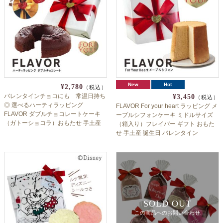
New
Hot
¥2,780
（税込）
バレンタインチョコにも 常温日持ち
¥3,450
（税込）
◎ 選べるハーティラッピング
FLAVOR For your heart ラッピング メ
FLAVOR ダブルチョコレートケーキ
ープルシフォンケーキ ミドルサイズ
（ガトーショコラ）おもたせ 手土産
（箱入り）フレイバー ギフト おもた
誕生日 クリスマス 記念日 ギフト ホワ
せ 手土産 誕生日 バレンタイン
イトデー フレイバー
SOLD OUT
この商品へのお問い合わせ