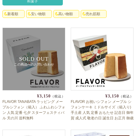
和菓子
クロックギフト
新着順
安い物順
高い物順
売れ筋順
ペーパーアイテム
DIY用品
引菓子
引出物ギフト
SOLD OUT
この商品へのお問い合わせ
カタログギフト
ブライダルバッグ
演出用品
¥3,150
¥3,150
（税込）
（税込）
内祝い 出産祝い
FLAVOR TANABATA ラッピング メー
FLAVOR お祝いシフォン メープル シ
プルシフォン（箱入） ふわふわシフォ
フォンケーキ ミドルサイズ（箱入り)
ン 人気 定番 七夕 スターフェスティバ
手土産 人気 定番 おもたせ 記念日 御年
季節イベント特集
ル 天の川 送料無料
賀 成人式 敬老の日 誕生日 お正月 御歳
暮 御中元 flaall
会社概要