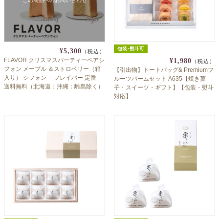
この商品へのお問い合わせ
包装･熨斗可
¥5,300
（税込）
FLAVOR クリスマスパーティーペアシ
¥1,980
（税込）
フォン メープル ＆ストロベリー（箱
【引出物】トートバッグ& Premiumフ
入り） シフォン フレイバー 定番
ルーツバームセット A635【焼き菓
送料無料（北海道：沖縄：離島除く）
子・スイーツ・ギフト】【包装・熨斗
クリパ お持たせ ギフト Xmas
対応】