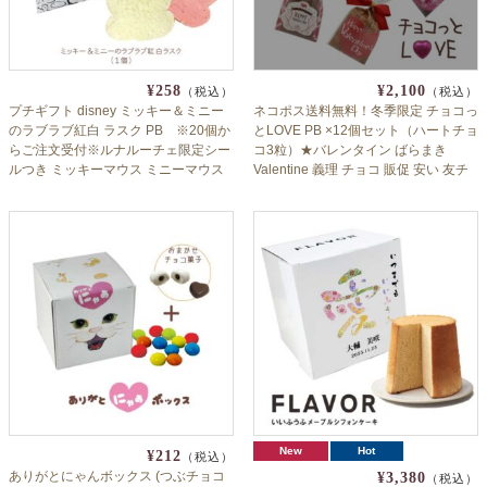
¥258
¥2,100
（税込）
（税込）
プチギフト disney ミッキー＆ミニー
ネコポス送料無料！冬季限定 チョコっ
のラブラブ紅白 ラスク PB ※20個か
とLOVE PB ×12個セット（ハートチョ
らご注文受付※ルナルーチェ限定シー
コ3粒）★バレンタイン ばらまき
ルつき ミッキーマウス ミニーマウス
Valentine 義理 チョコ 販促 安い 友チ
数量限定 期間限定 プチギフト 退職 育
ョコ 人気
休 産休 挨拶ブライダル ディズニー
New
Hot
¥212
（税込）
ありがとにゃんボックス (つぶチョコ
¥3,380
（税込）