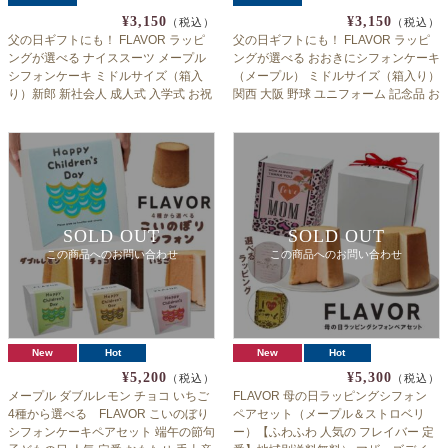
¥3,150
¥3,150
（税込）
（税込）
父の日ギフトにも！ FLAVOR ラッピ
父の日ギフトにも！ FLAVOR ラッピ
ングが選べる ナイススーツ メープル
ングが選べる おおきにシフォンケーキ
シフォンケーキ ミドルサイズ（箱入
（メープル） ミドルサイズ（箱入り）
り）新郎 新社会人 成人式 入学式 お祝
関西 大阪 野球 ユニフォーム 記念品 お
い フレイバーふわふわシフォン 人気
祝い フレイバーふわふわシフォン 人
フレイバー 定番 ホワイトデー 送料無
気 フレイバー 定番 ホワイトデー 送料
料（北海道：沖縄：離島除く）
無料（北海道：沖縄：離島除く）
SOLD OUT
SOLD OUT
この商品へのお問い合わせ
この商品へのお問い合わせ
New
Hot
New
Hot
¥5,200
¥5,300
（税込）
（税込）
メープル ダブルレモン チョコ いちご
FLAVOR 母の日ラッピングシフォン
4種から選べる FLAVOR こいのぼり
ペアセット（メープル＆ストロベリ
シフォンケーキペアセット 端午の節句
ー）【ふわふわ 人気の フレイバー 定