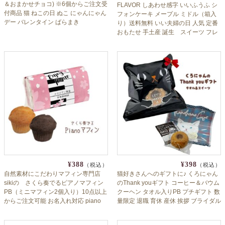
＆おまかせチョコ) ※6個からご注文受
FLAVOR しあわせ感字 いいふうふ シ
付商品 猫 ねこの日 ぬこ にゃんにゃん
フォンケーキ メープル ミドル（箱入
デー バレンタイン ばらまき
り）送料無料 いい夫婦の日 人気 定番
Valentine 義理チョコ 販促 友チョコ
おもたせ 手土産 誕生 スイーツ フレ
小分け 個包装 かわいい チョコレート
イバー 11/22 11月22日
¥388
¥398
（税込）
（税込）
自然素材にこだわりマフィン専門店
猫好きさんへのギフトに♪ くろにゃん
sikiの さくら奏でるピアノマフィン
のThank youギフト コーヒー＆バウム
PB（ミニマフィン2個入り）10点以上
クーヘン タオル入りPB プチギフト 数
からご注文可能 お名入れ対応 piano
量限定 退職 育休 産休 挨拶 ブライダル
発表会 鍵盤 音大 コンクール メロディ
バレンタイン ホワイトデー