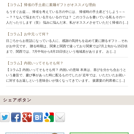
【コラム】帰省の手土産に素麺ギフトがオススメな理由
もうすぐお盆…、帰省を考えている方の中には、 帰省時の手土産どうしよう～～
～？？なんて悩まれている方もいるのでは？ このコラムを書いている私もその一
人だったりします（笑） 悩みに悩んだ末、私がオススメさせていただく帰省の […]
【コラム】お中元って何？
日ごろからお世話になっている人に、感謝の気持ちを込めて夏に贈るギフト…それ
がお中元です。 贈る時期は、関東と関西で違っており関東では7月上旬から15日頃
まで、関西では、7月中旬から8月15日頃という地域差があります。 お […]
【コラム】内祝いってそもそも何？
【コラム】内祝いってそもそも何？ 内祝いの意味 本来は、喜びを分かち合おうと
いう趣旨で、慶び事があった時に配るものでしたが 近年では、いただいたお祝い
に対するお返しという意味合いが強くなってきています。 披露宴の列席者に […]
シェアボタン