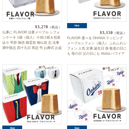
Hot
¥3,278
（税込）
仏事に FLAVOR 法要メープル シフォ
¥3,150
（税込）
ンケーキ 1個（箱入）※掛け紙＆包装
FLAVOR 選べる OHANA ラッピング
込※ 弔辞 御供 御霊前 御仏前 志 法事
メープルシフォン（箱入） ふわふわシ
満中陰志 四十九日 周忌 弔 お葬式 お盆
フォン 人気 定番 誕生日 孫 敬老の日に
お彼岸 偲び草 フレイバー
も 母の日 父の日にも Aloha ハワイア
ン ギフト フレイバー 送料無料 ※北海
道沖縄一部離島のぞく flaall
Hot
Hot