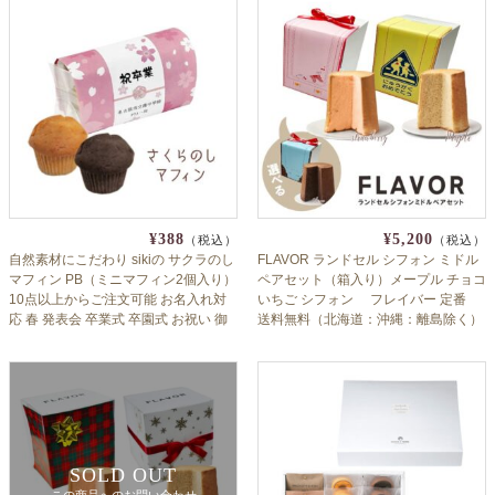
¥388
¥5,200
（税込）
（税込）
自然素材にこだわり sikiの サクラのし
FLAVOR ランドセル シフォン ミドル
マフィン PB（ミニマフィン2個入り）
ペアセット（箱入り）メープル チョコ
10点以上からご注文可能 お名入れ対
いちご シフォン フレイバー 定番
応 春 発表会 卒業式 卒園式 お祝い 御
送料無料（北海道：沖縄：離島除く）
礼 内祝 出産内祝 入学式 入園式
卒園祝い 入学祝い 小学校 保育園 幼稚
園 内祝 おじいちゃん おばあちゃん へ
のお祝い返しにも 子供会
SOLD OUT