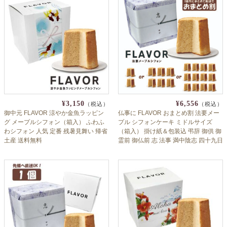
よくあるご質問
ドメイン指定受信について
無料サンプル・資料請求
お問合せ
¥3,150
¥6,556
（税込）
（税込）
御中元 FLAVOR 涼やか金魚ラッピン
仏事に FLAVOR おまとめ割 法要メー
グ メープルシフォン（箱入） ふわふ
プル シフォンケーキ ミドルサイズ
わシフォン 人気 定番 残暑見舞い 帰省
（箱入） 掛け紙＆包装込 弔辞 御供 御
土産 送料無料
霊前 御仏前 志 法事 満中陰志 四十九日
周忌 弔 お葬式 お盆 お彼岸 偲び草 フ
レイバー