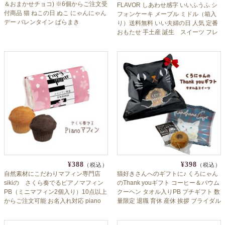
＆おまかせチョコ) ※6個からご注文受
FLAVOR しあわせ感字 いいふうふ シ
付商品 猫 ねこの日 ぬこ にゃんにゃん
フォンケーキ メープル ミドル（箱入
デー バレンタイン ばらまき
り）送料無料 いい夫婦の日 人気 定番
Valentine 義理チョコ 販促 友チョコ
おもたせ 手土産 誕生 スイーツ フレ
小分け 個包装 かわいい チョコレート
イバー 11/22 11月22日
¥388
¥398
（税込）
（税込）
自然素材にこだわりマフィン専門店
猫好きさんへのギフトに♪ くろにゃん
sikiの さくら奏でるピアノマフィン
のThank youギフト コーヒー＆バウム
PB（ミニマフィン2個入り）10点以上
クーヘン タオル入りPB プチギフト 数
からご注文可能 お名入れ対応 piano
量限定 退職 育休 産休 挨拶 ブライダル
発表会 鍵盤 音大 コンクール メロディ
バレンタイン ホワイトデー