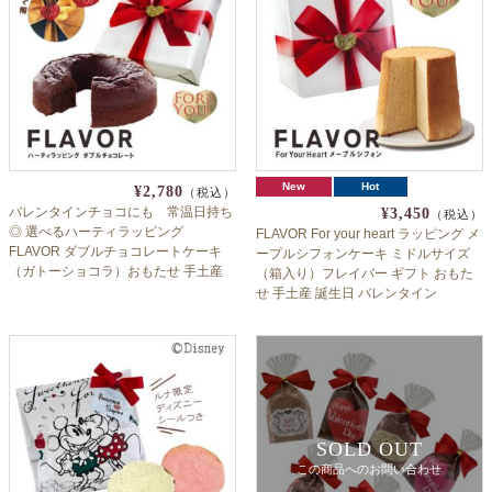
New
Hot
¥2,780
（税込）
バレンタインチョコにも 常温日持ち
¥3,450
（税込）
◎ 選べるハーティラッピング
FLAVOR For your heart ラッピング メ
FLAVOR ダブルチョコレートケーキ
ープルシフォンケーキ ミドルサイズ
（ガトーショコラ）おもたせ 手土産
（箱入り）フレイバー ギフト おもた
誕生日 クリスマス 記念日 ギフト ホワ
せ 手土産 誕生日 バレンタイン
イトデー フレイバー
SOLD OUT
この商品へのお問い合わせ