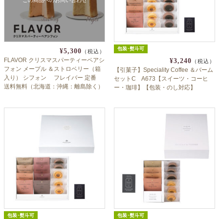
この商品へのお問い合わせ
包装･熨斗可
¥5,300
（税込）
FLAVOR クリスマスパーティーペアシ
¥3,240
（税込）
フォン メープル ＆ストロベリー（箱
【引菓子】Speciality Coffee ＆バーム
入り） シフォン フレイバー 定番
セットC A673【スイーツ・コーヒ
送料無料（北海道：沖縄：離島除く）
ー・珈琲】【包装・のし対応】
クリパ お持たせ ギフト Xmas
包装･熨斗可
包装･熨斗可