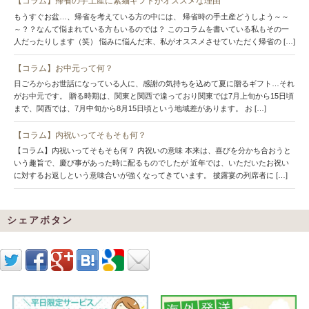
【コラム】帰省の手土産に素麺ギフトがオススメな理由
もうすぐお盆…、帰省を考えている方の中には、 帰省時の手土産どうしよう～～
～？？なんて悩まれている方もいるのでは？ このコラムを書いている私もその一
人だったりします（笑） 悩みに悩んだ末、私がオススメさせていただく帰省の […]
【コラム】お中元って何？
日ごろからお世話になっている人に、感謝の気持ちを込めて夏に贈るギフト…それ
がお中元です。 贈る時期は、関東と関西で違っており関東では7月上旬から15日頃
まで、関西では、7月中旬から8月15日頃という地域差があります。 お […]
【コラム】内祝いってそもそも何？
【コラム】内祝いってそもそも何？ 内祝いの意味 本来は、喜びを分かち合おうと
いう趣旨で、慶び事があった時に配るものでしたが 近年では、いただいたお祝い
に対するお返しという意味合いが強くなってきています。 披露宴の列席者に […]
シェアボタン