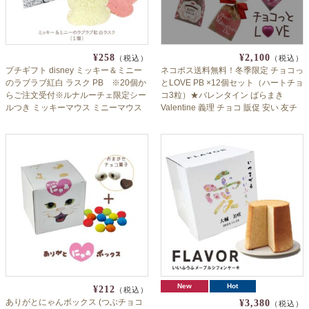
¥258
¥2,100
（税込）
（税込）
プチギフト disney ミッキー＆ミニー
ネコポス送料無料！冬季限定 チョコっ
のラブラブ紅白 ラスク PB ※20個か
とLOVE PB ×12個セット（ハートチョ
らご注文受付※ルナルーチェ限定シー
コ3粒）★バレンタイン ばらまき
ルつき ミッキーマウス ミニーマウス
Valentine 義理 チョコ 販促 安い 友チ
数量限定 期間限定 プチギフト 退職 育
ョコ 人気
休 産休 挨拶ブライダル ディズニー
New
Hot
¥212
（税込）
ありがとにゃんボックス (つぶチョコ
¥3,380
（税込）