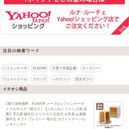
注目の検索ワード
シフォンケーキ
FLAVOR
子育て卒業証書
ディズニー
ウェイトドール
クロック
ハロウィン
防災ギフト
イチオシ商品
1個で送料無料 FLAVOR メープルシフォンケーキ
ミドルサイズ（箱入り）【ふわふわシフォン 人気 定
番】手土産 誕生日 クリスマス 記念日 お年賀 お歳暮
御中元 ギフト フレイバー 母の日 ホワイトデー バレ
ンタインデー