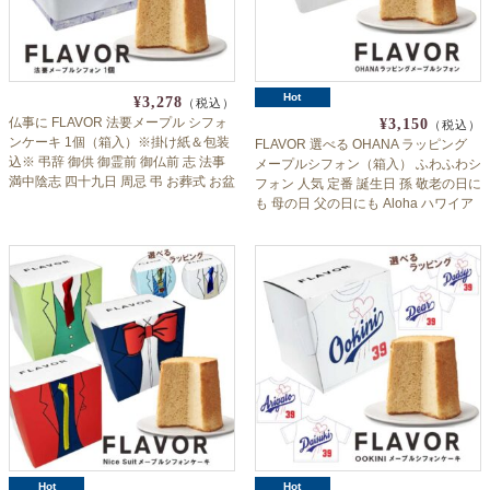
Hot
¥3,278
（税込）
仏事に FLAVOR 法要メープル シフォ
¥3,150
（税込）
ンケーキ 1個（箱入）※掛け紙＆包装
FLAVOR 選べる OHANA ラッピング
込※ 弔辞 御供 御霊前 御仏前 志 法事
メープルシフォン（箱入） ふわふわシ
満中陰志 四十九日 周忌 弔 お葬式 お盆
フォン 人気 定番 誕生日 孫 敬老の日に
お彼岸 偲び草 フレイバー
も 母の日 父の日にも Aloha ハワイア
ン ギフト フレイバー 送料無料 ※北海
道沖縄一部離島のぞく flaall
Hot
Hot