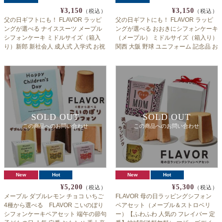
¥3,150
¥3,150
（税込）
（税込）
父の日ギフトにも！ FLAVOR ラッピ
父の日ギフトにも！ FLAVOR ラッピ
ングが選べる ナイススーツ メープル
ングが選べる おおきにシフォンケーキ
シフォンケーキ ミドルサイズ（箱入
（メープル） ミドルサイズ（箱入り）
り）新郎 新社会人 成人式 入学式 お祝
関西 大阪 野球 ユニフォーム 記念品 お
い フレイバーふわふわシフォン 人気
祝い フレイバーふわふわシフォン 人
フレイバー 定番 ホワイトデー 送料無
気 フレイバー 定番 ホワイトデー 送料
料（北海道：沖縄：離島除く）
無料（北海道：沖縄：離島除く）
SOLD OUT
SOLD OUT
この商品へのお問い合わせ
この商品へのお問い合わせ
New
Hot
New
Hot
¥5,200
¥5,300
（税込）
（税込）
メープル ダブルレモン チョコ いちご
FLAVOR 母の日ラッピングシフォン
4種から選べる FLAVOR こいのぼり
ペアセット（メープル＆ストロベリ
シフォンケーキペアセット 端午の節句
ー）【ふわふわ 人気の フレイバー 定