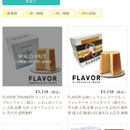
和菓子
クロックギフト
新着順
安い物順
高い物順
売れ筋順
ペーパーアイテム
DIY用品
引菓子
引出物ギフト
SOLD OUT
この商品へのお問い合わせ
カタログギフト
ブライダルバッグ
演出用品
¥3,150
¥3,150
（税込）
（税込）
内祝い 出産祝い
FLAVOR TANABATA ラッピング メー
FLAVOR お祝いシフォン メープル シ
プルシフォン（箱入） ふわふわシフォ
フォンケーキ ミドルサイズ（箱入り)
ン 人気 定番 七夕 スターフェスティバ
手土産 人気 定番 おもたせ 記念日 御年
季節イベント特集
ル 天の川 送料無料
賀 成人式 敬老の日 誕生日 お正月 御歳
暮 御中元 flaall
会社概要