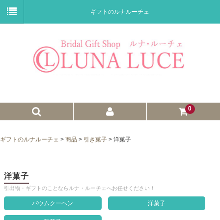
ギフトのルナルーチェ
0
ゼクシィnet掲載商品
ギフトのルナルーチェ
>
商品
>
引き菓子
>
洋菓子
プチギフト
ウェイトドール
洋菓子
引出物・ギフトのことならルナ・ルーチェへお任せください！
子育て卒業証書
バウムクーヘン
洋菓子
ウェルカムボード