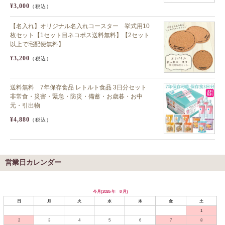
¥3,000
（税込）
【名入れ】オリジナル名入れコースター 挙式用10
枚セット【1セット目ネコポス送料無料】【2セット
以上で宅配便無料】
¥3,200
（税込）
送料無料 7年保存食品 レトルト食品 3日分セット
非常食・災害・緊急・防災・備蓄・お歳暮・お中
元・引出物
¥4,880
（税込）
営業日カレンダー
今月(2026 年 8 月)
日
月
火
水
木
金
土
1
2
3
4
5
6
7
8