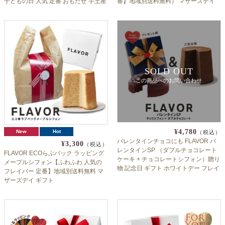
子どもの日 人気 定番 おもたせ 手土産
番】地域別送料無料） マザーズデイ
誕生日 記念日 フレイバー
おかんも喜ぶ2種のシフォン
SOLD OUT
この商品へのお問い合わせ
¥4,780
New
Hot
（税込）
バレンタインチョコにも FLAVOR バ
¥3,300
（税込）
レンタインSP （ダブルチョコレート
FLAVOR ECOらぶバック ラッピング
ケーキ + チョコレートシフォン）贈り
メープルシフォン【ふわふわ 人気の
物 記念日 ギフト ホワイトデー フレイ
フレイバー 定番】地域別送料無料 マ
バー
ザーズデイ ギフト