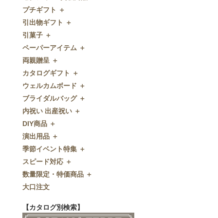
プチギフト ＋
ゼクシィnet掲載商品
引出物ギフト ＋
プチギフト
引菓子 ＋
ウェルカムプチギフト
引出物ギフト
ペーパーアイテム ＋
アメニティ
グラス
引菓子
両親贈呈 ＋
キャンディー・金平糖
タオル・石鹸・名披露目
バウムクーヘン
ペーパーアイテム
カタログギフト ＋
クッキー
ディズニーギフト
洋菓子
招待状
両親贈呈
ウェルカムボード ＋
スプーン
今治タオル
和菓子
席次表
ディズニーウェイトドール
カタログギフト
ブライダルバッグ ＋
チョコレート
引出物セット
FLAVOR
席札
ウェイトベア
OCEAN&TERRE GOURMET
ウェルカムボード
内祝い 出産祝い ＋
ディズニー
和食器
付箋・メッセージカード
子育て卒業証書
SHIKISAI ONE
カラーステンドグラス調
ブライダルバッグ
DIY商品 ＋
ドラジェ
名入れ贈呈品
印刷代行
クロックギフト
Grace
ガラス
内祝い 出産祝い
演出用品 ＋
プチタオル
特選ギフト
ディズニーシリーズ
フラワータイプ
DIY商品
季節イベント特集 ＋
席札立て
珈琲・紅茶
ペンダントクロック
演出用品
スピード対応 ＋
耳かき＆ぺん
鰹節・フード
ミラー
リングピロー
季節イベント特集
数量限定・特価商品 ＋
紅茶＆コーヒー
メッセージパズル
ブーケプルズ
サクラ
スピード対応
大口注文
和風プチギフト
似顔絵
結婚証明書
クローバー
即日お急ぎ発送
数量限定・特価商品
エシカルプチギフト
名詩
ゲストブック
ハロウィン
特急名入れ製造
【カタログ別検索】
その他
和風ボード
その他
クリスマス