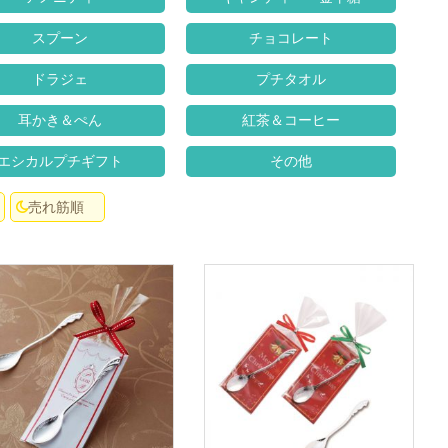
スプーン
チョコレート
ドラジェ
プチタオル
耳かき＆ぺん
紅茶＆コーヒー
エシカルプチギフト
その他
売れ筋順