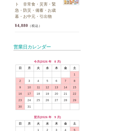
ト 非常食・災害・緊
急・防災・備蓄・お歳
暮・お中元・引出物
¥4,880
（税込）
営業日カレンダー
今月(2026 年 8 月)
日
月
火
水
木
金
土
1
2
3
4
5
6
7
8
9
10
11
12
13
14
15
16
17
18
19
20
21
22
23
24
25
26
27
28
29
30
31
翌月(2026 年 9 月)
日
月
火
水
木
金
土
1
2
3
4
5