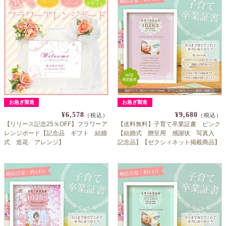
お急ぎ製造
お急ぎ製造
¥6,578
¥9,680
（税込）
（税込）
【リリース記念25％OFF】フラワーア
【送料無料】子育て卒業証書 ピンク
レンジボード【記念品 ギフト 結婚
【結婚式 贈呈用 感謝状 写真入
式 造花 アレンジ】
記念品】【ゼクシィネット掲載商品】