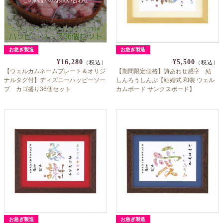
お急ぎ製造
お急ぎ製造
¥16,280
¥5,500
（税込）
（税込）
【ウェルカムネームプレート＆オリジ
【期間限定価格】詩あわせ感字 結
ナルタグ付】ディズニーハッピーソー
しんろうしんぷ【結婚式 和装 ウェル
プ カゴ盛り36個セット
カムボード サンクスボード】
お急ぎ製造
お急ぎ製造