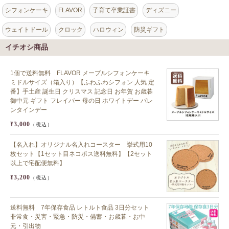
シフォンケーキ
FLAVOR
子育て卒業証書
ディズニー
ウェイトドール
クロック
ハロウィン
防災ギフト
イチオシ商品
1個で送料無料 FLAVOR メープルシフォンケーキ
ミドルサイズ（箱入り）【ふわふわシフォン 人気 定
番】手土産 誕生日 クリスマス 記念日 お年賀 お歳暮
御中元 ギフト フレイバー 母の日 ホワイトデー バレ
ンタインデー
¥3,000
（税込）
【名入れ】オリジナル名入れコースター 挙式用10
枚セット【1セット目ネコポス送料無料】【2セット
以上で宅配便無料】
¥3,200
（税込）
送料無料 7年保存食品 レトルト食品 3日分セット
非常食・災害・緊急・防災・備蓄・お歳暮・お中
元・引出物