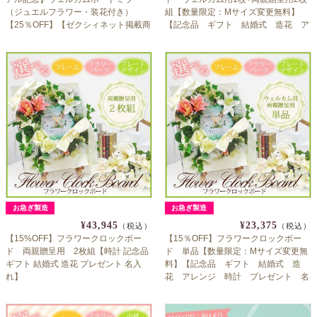
（ジュエルフラワー・装花付き）
組【数量限定：Mサイズ変更無料】
【25％OFF】【ゼクシィネット掲載商
【記念品 ギフト 結婚式 造花 ア
品】
レンジ 時計 プレゼント 名入れ】
お急ぎ製造
お急ぎ製造
¥43,945
¥23,375
（税込）
（税込）
【15%OFF】フラワークロックボー
【15％OFF】フラワークロックボー
ド 両親贈呈用 2枚組【時計 記念品
ド 単品【数量限定：Mサイズ変更無
ギフト 結婚式 造花 プレゼント 名入
料】【記念品 ギフト 結婚式 造
れ】
花 アレンジ 時計 プレゼント 名
入れ】