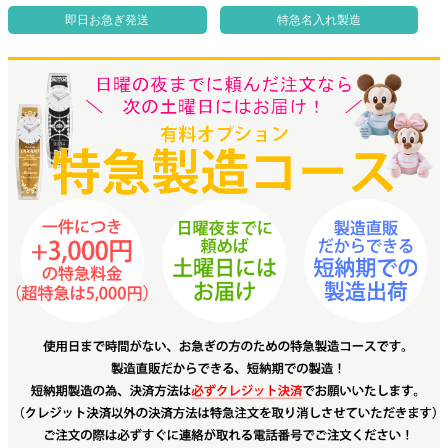
即日お急ぎ発送
特急名入れ製造
クロックギフト
ペーパーアイテム
DIY用品
引菓子
引出物ギフト
カタログギフト
ブライダルバッグ
演出用品
内祝い 出産祝い
季節イベント特集
会社概要