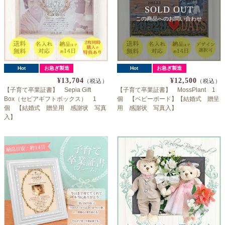
SOLD OUT
この商品へのお問い合わせ
Hot
お急ぎ製造
Hot
お急ぎ製造
¥13,704
¥12,500
（税込）
（税込）
【子育て卒業証書】 Sepia Gift
【子育て卒業証書】 MossPlant 1
Box（セピアギフトボックス） 1
個 【ベビーボード】【結婚式 贈呈
個 【結婚式 贈呈用 感謝状 写真
用 感謝状 写真入】
入】