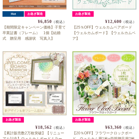
Hot
お急ぎ製造
お急ぎ製造
¥6,850
¥12,600
（税込）
（税込）
【期間限定キャンペーン価格】子育て
【25％OFF】ウェルカムベアボード
卒業証書（フレーム） 1個【結婚
【ウェルカムボード】【ウェルカムベ
式 贈呈用 感謝状 写真入】
ア】
お急ぎ製造
お急ぎ製造
¥18,562
¥63,360
（税込）
（税込）
【累計販売数2万枚突破】【リニュー
【20％OFF】フラワークロックボー
アル記念】ウェルカムボードミラー
ド ウェルカム用1枚+両親贈呈用2枚