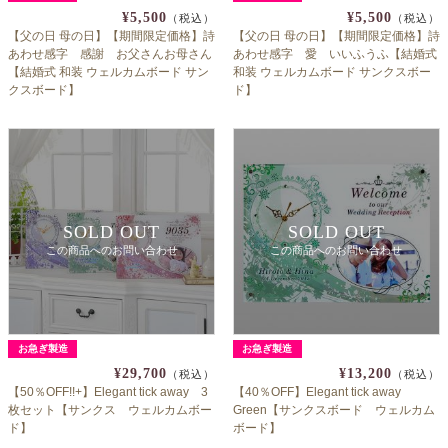
¥5,500
¥5,500
（税込）
（税込）
【父の日 母の日】【期間限定価格】詩
【父の日 母の日】【期間限定価格】詩
あわせ感字 感謝 お父さんお母さん
あわせ感字 愛 いいふうふ【結婚式
【結婚式 和装 ウェルカムボード サン
和装 ウェルカムボード サンクスボー
クスボード】
ド】
SOLD OUT
SOLD OUT
この商品へのお問い合わせ
この商品へのお問い合わせ
お急ぎ製造
お急ぎ製造
¥29,700
¥13,200
（税込）
（税込）
【50％OFF!!+】Elegant tick away 3
【40％OFF】Elegant tick away
枚セット【サンクス ウェルカムボー
Green【サンクスボード ウェルカム
ド】
ボード】