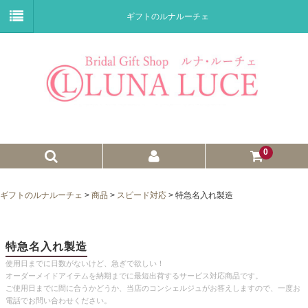
ギフトのルナルーチェ
0
ゼクシィnet掲載商品
ギフトのルナルーチェ
>
商品
>
スピード対応
>
特急名入れ製造
プチギフト
ウェイトドール
特急名入れ製造
使用日までに日数がないけど、急ぎで欲しい！
子育て卒業証書
オーダーメイドアイテムを納期までに最短出荷するサービス対応商品です。
ご使用日までに間に合うかどうか、当店のコンシェルジュがお答えしますので、一度お
ウェルカムボード
電話でお問い合わせください。