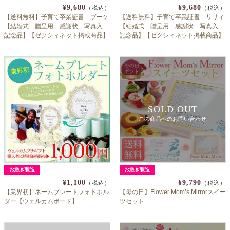
¥9,680
¥9,680
（税込）
（税込）
【送料無料】子育て卒業証書 ブーケ
【送料無料】子育て卒業証書 リリィ
【結婚式 贈呈用 感謝状 写真入
【結婚式 贈呈用 感謝状 写真入
記念品】【ゼクシィネット掲載商品】
記念品】【ゼクシィネット掲載商品】
SOLD OUT
この商品へのお問い合わせ
お急ぎ製造
お急ぎ製造
¥1,100
¥9,790
（税込）
（税込）
【業界初】ネームプレートフォトホル
【母の日】Flower Mom’s Mirrorスイー
ダー【ウェルカムボード】
ツセット