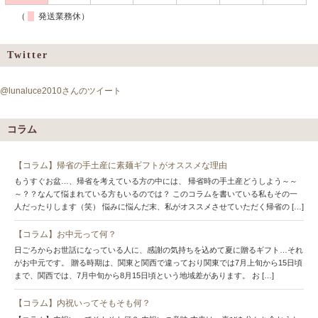
（
発送業務休）
Twitter
@lunaluce2010さんのツイート
コラム
【コラム】帰省の手土産に素麺ギフトがオススメな理由
もうすぐお盆…、帰省を考えている方の中には、 帰省時の手土産どうしよう～～
～？？なんて悩まれている方もいるのでは？ このコラムを書いている私もその一
人だったりします（笑） 悩みに悩んだ末、私がオススメさせていただく帰省の […]
【コラム】お中元って何？
日ごろからお世話になっている人に、感謝の気持ちを込めて夏に贈るギフト…それ
がお中元です。 贈る時期は、関東と関西で違っており関東では7月上旬から15日頃
まで、関西では、7月中旬から8月15日頃という地域差があります。 お […]
【コラム】内祝いってそもそも何？