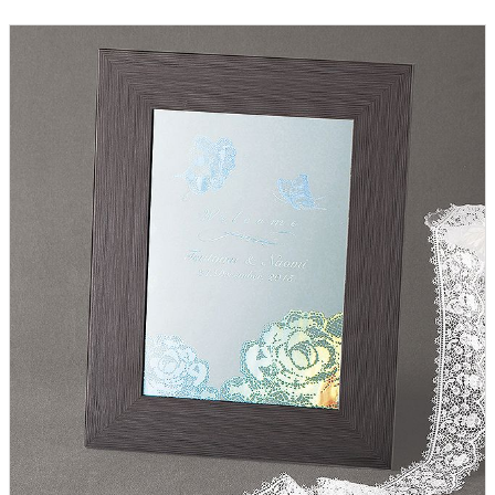
ウェルカムボード
クロックギフト
ペーパーアイテム
DIY用品
引菓子
引出物ギフト
カタログギフト
ブライダルバッグ
演出用品
内祝い 出産祝い
季節イベント特集