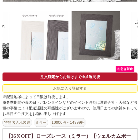
会社概要
よくあるご質問
ドメイン指定受信について
無料サンプル・資料請求
お問合せ
お急ぎ製造
注文確定からお届けまで:約1週間後
お気に入り登録する
※配送地域によって日数は前後します。
※冬季期間や母の日・バレンタインなどのイベント時期は運送会社・天候など各
種の事情により配送遅延の可能性がございますので、使用日までの余裕をもって
お早目のご注文をお願い申し上げます。
特急名入れ製造
ミラー
10000円～14999円
【36％OFF】ローズレース（ミラー）【ウェルカムボー