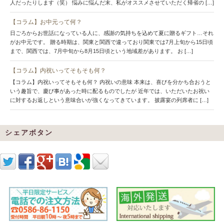
人だったりします（笑） 悩みに悩んだ末、私がオススメさせていただく帰省の […]
【コラム】お中元って何？
日ごろからお世話になっている人に、感謝の気持ちを込めて夏に贈るギフト…それ
がお中元です。 贈る時期は、関東と関西で違っており関東では7月上旬から15日頃
まで、関西では、7月中旬から8月15日頃という地域差があります。 お […]
【コラム】内祝いってそもそも何？
【コラム】内祝いってそもそも何？ 内祝いの意味 本来は、喜びを分かち合おうと
いう趣旨で、慶び事があった時に配るものでしたが 近年では、いただいたお祝い
に対するお返しという意味合いが強くなってきています。 披露宴の列席者に […]
シェアボタン