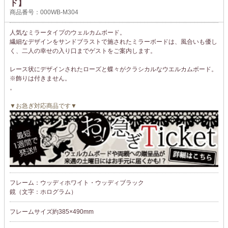
ド】
商品番号：000WB-M304
人気なミラータイプのウェルカムボード。
繊細なデザインをサンドブラストで施されたミラーボードは、風合いも優し
く、二人の幸せの入り口までゲストをご案内します。
レース状にデザインされたローズと蝶々がクラシカルなウエルカムボード。
※飾りは付きません。
。
▼お急ぎ対応商品です▼
フレーム：ウッディホワイト・ウッディブラック
鏡（文字：ホログラム）
フレームサイズ約385×490mm