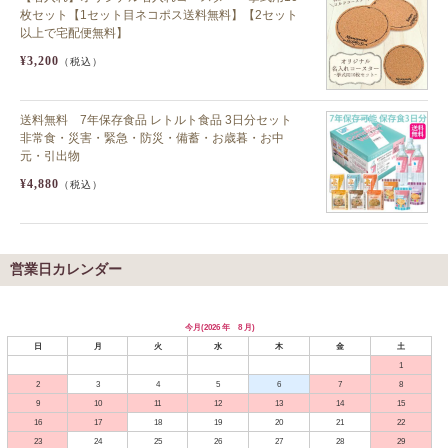
枚セット【1セット目ネコポス送料無料】【2セット
以上で宅配便無料】
¥3,200
（税込）
送料無料 7年保存食品 レトルト食品 3日分セット
非常食・災害・緊急・防災・備蓄・お歳暮・お中
元・引出物
¥4,880
（税込）
営業日カレンダー
今月(2026 年 8 月)
日
月
火
水
木
金
土
1
2
3
4
5
6
7
8
9
10
11
12
13
14
15
16
17
18
19
20
21
22
23
24
25
26
27
28
29