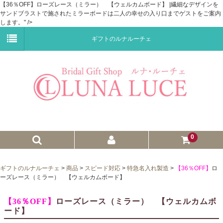
【36％OFF】ローズレース（ミラー） 【ウェルカムボード】 |繊細なデザインを
サンドブラストで施されたミラーボードは二人の幸せの入り口までゲストをご案内
します。" />
ギフトのルナルーチェ
0
ゼクシィnet掲載商品
ギフトのルナルーチェ
>
商品
>
スピード対応
>
特急名入れ製造
>
【36％OFF】
ロ
ーズレース（ミラー） 【ウェルカムボード】
プチギフト
【36％OFF】
ローズレース（ミラー） 【ウェルカムボ
ウェイトドール
ード】
子育て卒業証書