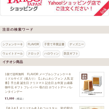
注目の検索ワード
シフォンケーキ
FLAVOR
子育て卒業証書
ディズニー
ウェイトドール
クロック
ハロウィン
防災ギフト
イチオシ商品
1個で送料無料 FLAVOR メープルシフォンケーキ
ミドルサイズ（箱入り）【ふわふわシフォン 人気 定
番】手土産 誕生日 クリスマス 記念日 お年賀 お歳暮
御中元 ギフト フレイバー 母の日 ホワイトデー バレ
ンタインデー
¥3,000
（税込）
【名入れ】オリジナル名入れコースター 挙式用10