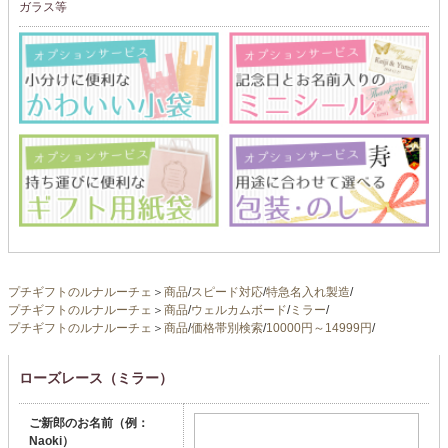
ガラス等
プチギフトのルナルーチェ
＞
商品
/
スピード対応
/
特急名入れ製造
/
プチギフトのルナルーチェ
＞
商品
/
ウェルカムボード
/
ミラー
/
プチギフトのルナルーチェ
＞
商品
/
価格帯別検索
/
10000円～14999円
/
ローズレース（ミラー）
ご新郎のお名前（例：
Naoki）