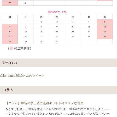
30
31
翌月(2026 年 9 月)
日
月
火
水
木
金
土
1
2
3
4
5
6
7
8
9
10
11
12
13
14
15
16
17
18
19
20
21
22
23
24
25
26
27
28
29
30
（
発送業務休）
Twitter
@lunaluce2010さんのツイート
コラム
【コラム】帰省の手土産に素麺ギフトがオススメな理由
もうすぐお盆…、帰省を考えている方の中には、 帰省時の手土産どうしよう～～
～？？なんて悩まれている方もいるのでは？ このコラムを書いている私もその一