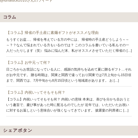
@lunaluce2010さんのツイート
コラム
【コラム】帰省の手土産に素麺ギフトがオススメな理由
もうすぐお盆…、帰省を考えている方の中には、 帰省時の手土産どうしよう～～
～？？なんて悩まれている方もいるのでは？ このコラムを書いている私もその一
人だったりします（笑） 悩みに悩んだ末、私がオススメさせていただく帰省の […]
【コラム】お中元って何？
日ごろからお世話になっている人に、感謝の気持ちを込めて夏に贈るギフト…それ
がお中元です。 贈る時期は、関東と関西で違っており関東では7月上旬から15日頃
まで、関西では、7月中旬から8月15日頃という地域差があります。 お […]
【コラム】内祝いってそもそも何？
【コラム】内祝いってそもそも何？ 内祝いの意味 本来は、喜びを分かち合おうと
いう趣旨で、慶び事があった時に配るものでしたが 近年では、いただいたお祝い
に対するお返しという意味合いが強くなってきています。 披露宴の列席者に […]
シェアボタン