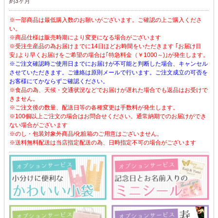
約3ヶ月
※一部商品は最低購入数のお願いがございます。ご確認の上ご購入くださ
い。
※商品仕様は販売時期により変更になる場合がございます
※受注生産品の為お届けまでに14日ほどお時間をいただきます ｢お届け目
安｣より早くお届けをご希望の場合は｢特急料金（￥1000～)｣が発生します。
※ご注文確認時ご使用日までにお届けが不可能と判断した場合、キャンセル
させていただきます。ご連絡は原則メールで行います。ご注文成立の可否を
お客様にてかならずご確認ください。
※食品の為、天候・交通状況などでお届けが遅れた場合でも返品はお受けで
きません。
※ご注文後の数量、配送日等の各種変更は手数料が発生します。
※100個以上ご注文の場合はお問合せください。通常納期でのお届けができ
ない場合がございます
※のし・包装対象外商品/化粧箱のご用意はございません。
※送料無料配送は当店指定配送の為、日時指定不可の場合がございます