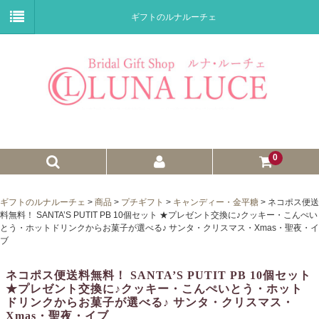
ギフトのルナルーチェ
0
ゼクシィnet掲載商品
ギフトのルナルーチェ
>
商品
>
プチギフト
>
キャンディー・金平糖
>
ネコポス便送
料無料！ SANTA’S PUTIT PB 10個セット ★プレゼント交換に♪クッキー・こんぺい
プチギフト
とう・ホットドリンクからお菓子が選べる♪ サンタ・クリスマス・Xmas・聖夜・イ
ブ
ウェイトドール
ネコポス便送料無料！ SANTA’S PUTIT PB 10個セット
子育て卒業証書
★プレゼント交換に♪クッキー・こんぺいとう・ホット
ドリンクからお菓子が選べる♪ サンタ・クリスマス・
ウェルカムボード
Xmas・聖夜・イブ