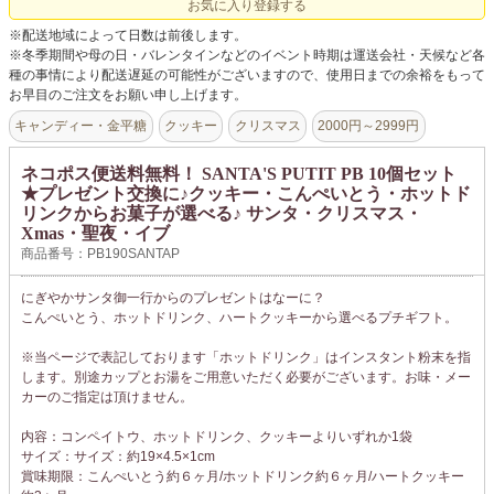
お気に入り登録する
※配送地域によって日数は前後します。
※冬季期間や母の日・バレンタインなどのイベント時期は運送会社・天候など各
種の事情により配送遅延の可能性がございますので、使用日までの余裕をもって
お早目のご注文をお願い申し上げます。
キャンディー・金平糖
クッキー
クリスマス
2000円～2999円
ネコポス便送料無料！ SANTA'S PUTIT PB 10個セット
★プレゼント交換に♪クッキー・こんぺいとう・ホットド
リンクからお菓子が選べる♪ サンタ・クリスマス・
Xmas・聖夜・イブ
商品番号：PB190SANTAP
にぎやかサンタ御一行からのプレゼントはなーに？
こんぺいとう、ホットドリンク、ハートクッキーから選べるプチギフト。
※当ページで表記しております「ホットドリンク」はインスタント粉末を指
します。別途カップとお湯をご用意いただく必要がございます。お味・メー
カーのご指定は頂けません。
内容：コンペイトウ、ホットドリンク、クッキーよりいずれか1袋
サイズ：サイズ：約19×4.5×1cm
賞味期限：こんぺいとう約６ヶ月/ホットドリンク約６ヶ月/ハートクッキー