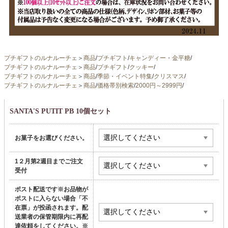
プチギフトのルナルーチェ
＞
商品
/
プチギフト
/
キャンディー・金平糖
/
プチギフトのルナルーチェ
＞
商品
/
プチギフト
/
クッキー
/
プチギフトのルナルーチェ
＞
商品
/
季節・イベント特集
/
クリスマス
/
プチギフトのルナルーチェ
＞
商品
/
価格帯別検索
/
2000円～2999円
/
SANTA'S PUTIT PB 10個セット
お菓子をお選びください。
1２月第2週目までご注文
受付
ポスト配送です※お品物が
ポストに入らない場合「不
在票」が投函されます。配
送業者の保管期限内に再配
達依頼をしてください。※