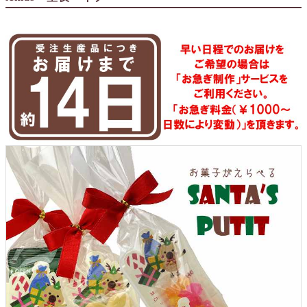
クロックギフト
ペーパーアイテム
DIY用品
引菓子
引出物ギフト
カタログギフト
ブライダルバッグ
演出用品
内祝い 出産祝い
季節イベント特集
会社概要