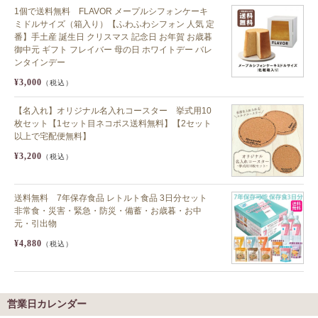
1個で送料無料 FLAVOR メープルシフォンケーキ
ミドルサイズ（箱入り）【ふわふわシフォン 人気 定
番】手土産 誕生日 クリスマス 記念日 お年賀 お歳暮
御中元 ギフト フレイバー 母の日 ホワイトデー バレ
ンタインデー
¥3,000
（税込）
【名入れ】オリジナル名入れコースター 挙式用10
枚セット【1セット目ネコポス送料無料】【2セット
以上で宅配便無料】
¥3,200
（税込）
送料無料 7年保存食品 レトルト食品 3日分セット
非常食・災害・緊急・防災・備蓄・お歳暮・お中
元・引出物
¥4,880
（税込）
営業日カレンダー