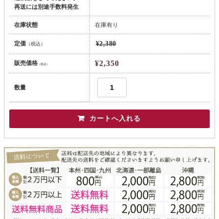
再送には別途手数料発生
在庫状態
在庫有り
定価
¥2,380
（税込）
¥2,350
販売価格
（税込）
数量