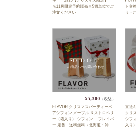
キー 1915【クリスマス限定】
PUT
※11月限定予約販売※5個単位でご
ト交
注文ください
う・
べる♪
Xma
SOLD OUT
この商品へのお問い合わせ
¥5,300
（税込）
FLAVOR クリスマスパーティーペ
直送ギ
アシフォン メープル ＆ストロベリ
クリ
ー（箱入り） シフォン フレイバ
シフ
ー 定番 送料無料（北海道：沖
入り）
縄：離島除く）クリパ お持たせ ギ
記念日