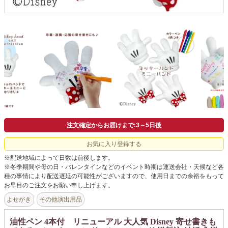
よくあるご質問
ドメイン指定受信について
無料サンプル・資料請求
お問合せ
注文確定からお届けまで:3～5日後
お気に入り登録する
※配送地域によって日数は前後します。
※冬季期間や母の日・バレンタインなどのイベント時期は運送会社・天候など各
種の事情により配送遅延の可能性がございますので、使用日までの余裕をもって
お早目のご注文をお願い申し上げます。
よせがき
その他演出用品
油性ペン 4本付 リニューアル 大人気 Disney 寄せ書きも