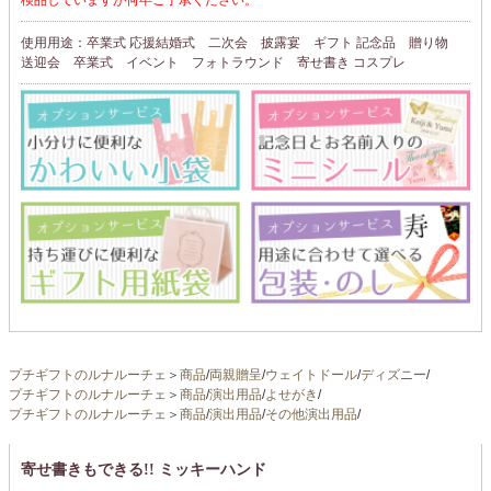
使用用途：卒業式 応援結婚式 二次会 披露宴 ギフト 記念品 贈り物
送迎会 卒業式 イベント フォトラウンド 寄せ書き コスプレ
プチギフトのルナルーチェ
＞
商品
/
両親贈呈
/
ウェイトドール
/
ディズニー
/
プチギフトのルナルーチェ
＞
商品
/
演出用品
/
よせがき
/
プチギフトのルナルーチェ
＞
商品
/
演出用品
/
その他演出用品
/
寄せ書きもできる!! ミッキーハンド