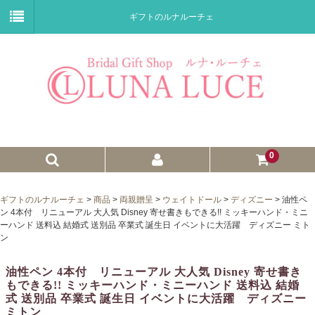
ギフトのルナルーチェ
0
ゼクシィnet掲載商品
ギフトのルナルーチェ
>
商品
>
両親贈呈
>
ウェイトドール
>
ディズニー
>
油性ペ
ン 4本付 リニューアル 大人気 Disney 寄せ書きもできる!! ミッキーハンド・ミニ
プチギフト
ーハンド 送料込 結婚式 送別品 卒業式 誕生日 イベントに大活躍 ディズニー ミト
ン
ウェイトドール
油性ペン 4本付 リニューアル 大人気 Disney 寄せ書き
子育て卒業証書
もできる!! ミッキーハンド・ミニーハンド 送料込 結婚
式 送別品 卒業式 誕生日 イベントに大活躍 ディズニー
ウェルカムボード
ミトン