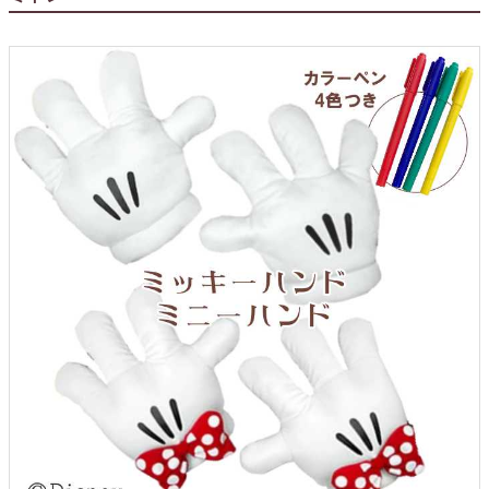
クロックギフト
ペーパーアイテム
DIY用品
引菓子
引出物ギフト
カタログギフト
ブライダルバッグ
演出用品
内祝い 出産祝い
季節イベント特集
会社概要