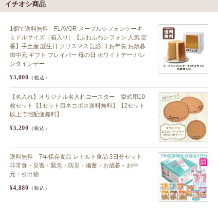
イチオシ商品
1個で送料無料 FLAVOR メープルシフォンケーキ
ミドルサイズ（箱入り）【ふわふわシフォン 人気 定
番】手土産 誕生日 クリスマス 記念日 お年賀 お歳暮
御中元 ギフト フレイバー 母の日 ホワイトデー バレ
ンタインデー
¥3,000
（税込）
【名入れ】オリジナル名入れコースター 挙式用10
枚セット【1セット目ネコポス送料無料】【2セット
以上で宅配便無料】
¥3,200
（税込）
送料無料 7年保存食品 レトルト食品 3日分セット
非常食・災害・緊急・防災・備蓄・お歳暮・お中
元・引出物
¥4,880
（税込）