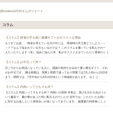
@lunaluce2010さんのツイート
コラム
【コラム】帰省の手土産に素麺ギフトがオススメな理由
もうすぐお盆…、帰省を考えている方の中には、 帰省時の手土産どうしよう～～
～？？なんて悩まれている方もいるのでは？ このコラムを書いている私もその一
人だったりします（笑） 悩みに悩んだ末、私がオススメさせていただく帰省の […]
【コラム】お中元って何？
日ごろからお世話になっている人に、感謝の気持ちを込めて夏に贈るギフト…それ
がお中元です。 贈る時期は、関東と関西で違っており関東では7月上旬から15日頃
まで、関西では、7月中旬から8月15日頃という地域差があります。 お […]
【コラム】内祝いってそもそも何？
【コラム】内祝いってそもそも何？ 内祝いの意味 本来は、喜びを分かち合おうと
いう趣旨で、慶び事があった時に配るものでしたが 近年では、いただいたお祝い
に対するお返しという意味合いが強くなってきています。 披露宴の列席者に […]