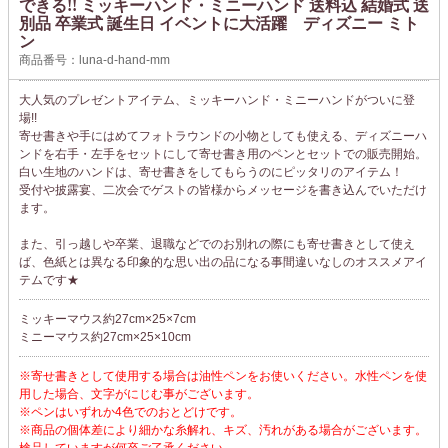
できる!! ミッキーハンド・ミニーハンド 送料込 結婚式 送
別品 卒業式 誕生日 イベントに大活躍 ディズニー ミト
ン
商品番号：luna-d-hand-mm
大人気のプレゼントアイテム、ミッキーハンド・ミニーハンドがついに登
場!!
寄せ書きや手にはめてフォトラウンドの小物としても使える、ディズニーハ
ンドを右手・左手をセットにして寄せ書き用のペンとセットでの販売開始。
白い生地のハンドは、寄せ書きをしてもらうのにピッタリのアイテム！
受付や披露宴、二次会でゲストの皆様からメッセージを書き込んでいただけ
ます。
また、引っ越しや卒業、退職などでのお別れの際にも寄せ書きとして使え
ば、色紙とは異なる印象的な思い出の品になる事間違いなしのオススメアイ
テムです★
ミッキーマウス約27cm×25×7cm
ミニーマウス約27cm×25×10cm
※寄せ書きとして使用する場合は油性ペンをお使いください。水性ペンを使
用した場合、文字がにじむ事がございます。
※ペンはいずれか4色でのおとどけです。
※商品の個体差により細かな糸解れ、キズ、汚れがある場合がございます。
検品していますが何卒ご了承ください。