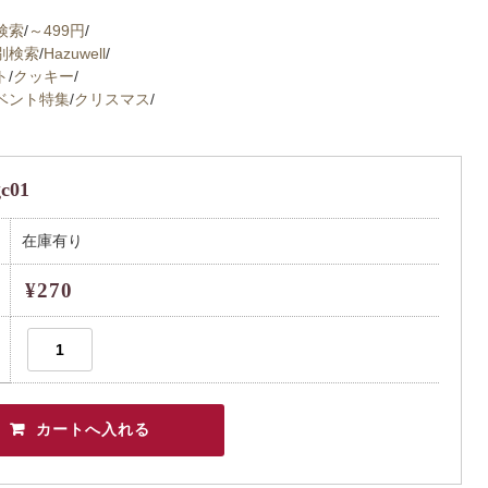
検索
/
～499円
/
別検索
/
Hazuwell
/
ト
/
クッキー
/
ベント特集
/
クリスマス
/
c01
在庫有り
¥270