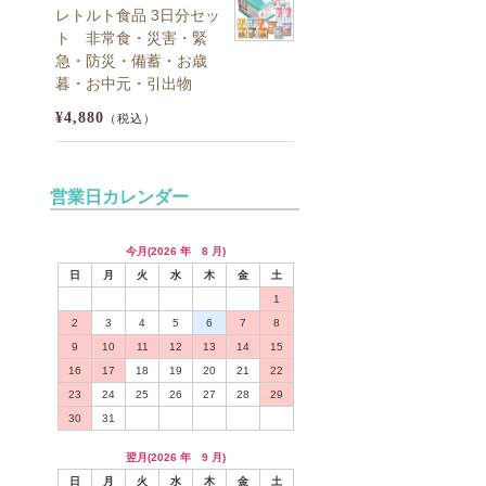
レトルト食品 3日分セッ
ト 非常食・災害・緊
急・防災・備蓄・お歳
暮・お中元・引出物
¥4,880
（税込）
営業日カレンダー
今月(2026 年 8 月)
日
月
火
水
木
金
土
1
2
3
4
5
6
7
8
9
10
11
12
13
14
15
16
17
18
19
20
21
22
23
24
25
26
27
28
29
30
31
翌月(2026 年 9 月)
日
月
火
水
木
金
土