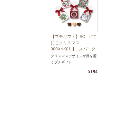
【プチギフト】SC にこ
にこクリスマス
000XNK01【コスパ・ク
ッキー・オススメ・
クリスマスデザインが目を惹
Christmas・Xmas】
くプチギフト
¥194