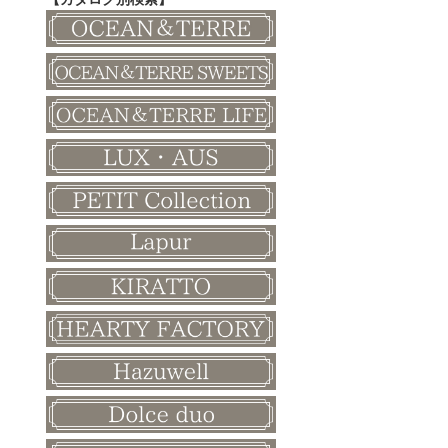
その他
和風ボード
その他
クリスマス
バレンタイン
ホワイトデー
母の日
父の日
敬老の日