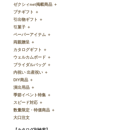
ゼクシィnet掲載商品 ＋
プチギフト ＋
ゼクシィnet掲載商品
引出物ギフト ＋
プチギフト
引菓子 ＋
ウェルカムプチギフト
引出物ギフト
ペーパーアイテム ＋
アメニティ
グラス
引菓子
両親贈呈 ＋
キャンディー・金平糖
タオル・石鹸・名披露目
バウムクーヘン
ペーパーアイテム
カタログギフト ＋
クッキー
ディズニーギフト
洋菓子
招待状
両親贈呈
ウェルカムボード ＋
スプーン
今治タオル
和菓子
席次表
ディズニーウェイトドール
カタログギフト
ブライダルバッグ ＋
チョコレート
引出物セット
FLAVOR
席札
ウェイトベア
OCEAN&TERRE GOURMET
ウェルカムボード
内祝い 出産祝い ＋
ディズニー
和食器
付箋・メッセージカード
子育て卒業証書
SHIKISAI ONE
カラーステンドグラス調
ブライダルバッグ
DIY商品 ＋
ドラジェ
名入れ贈呈品
印刷代行
クロックギフト
Grace
ガラス
内祝い 出産祝い
演出用品 ＋
プチタオル
特選ギフト
ディズニーシリーズ
フラワータイプ
DIY商品
季節イベント特集 ＋
席札立て
珈琲・紅茶
ペンダントクロック
演出用品
スピード対応 ＋
耳かき＆ぺん
鰹節・フード
ミラー
リングピロー
季節イベント特集
数量限定・特価商品 ＋
紅茶＆コーヒー
メッセージパズル
ブーケプルズ
サクラ
スピード対応
大口注文
和風プチギフト
似顔絵
結婚証明書
クローバー
即日お急ぎ発送
数量限定・特価商品
エシカルプチギフト
名詩
ゲストブック
ハロウィン
特急名入れ製造
【カタログ別検索】