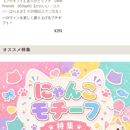
【プチギフト】ありがとうプチ Dear
Friends 003ap01【かわいい・コス
パ・ばらまき】※10個以上でご注文く
ださい
ハロウィンを楽しく盛り上げるプチギ
フト！
¥291
オススメ特集