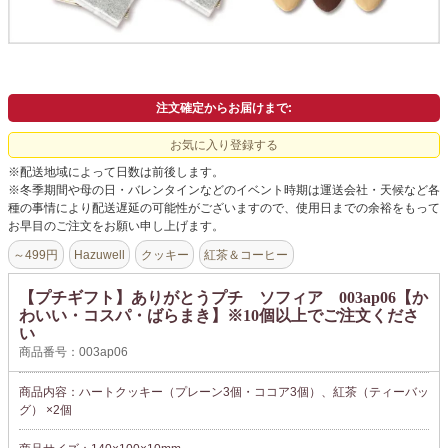
よくあるご質問
ドメイン指定受信について
無料サンプル・資料請求
注文確定からお届けまで:
お問合せ
お気に入り登録する
※配送地域によって日数は前後します。
※冬季期間や母の日・バレンタインなどのイベント時期は運送会社・天候など各
種の事情により配送遅延の可能性がございますので、使用日までの余裕をもって
お早目のご注文をお願い申し上げます。
～499円
Hazuwell
クッキー
紅茶＆コーヒー
【プチギフト】ありがとうプチ ソフィア 003ap06【か
わいい・コスパ・ばらまき】※10個以上でご注文くださ
い
商品番号：003ap06
商品内容：ハートクッキー（プレーン3個・ココア3個）、紅茶（ティーバッ
グ） ×2個