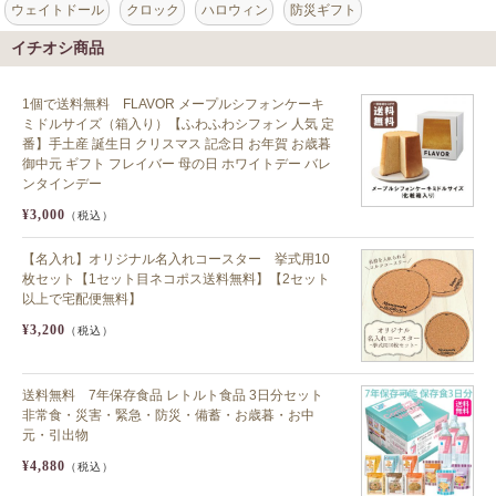
ウェイトドール
クロック
ハロウィン
防災ギフト
イチオシ商品
1個で送料無料 FLAVOR メープルシフォンケーキ
ミドルサイズ（箱入り）【ふわふわシフォン 人気 定
番】手土産 誕生日 クリスマス 記念日 お年賀 お歳暮
御中元 ギフト フレイバー 母の日 ホワイトデー バレ
ンタインデー
¥3,000
（税込）
【名入れ】オリジナル名入れコースター 挙式用10
枚セット【1セット目ネコポス送料無料】【2セット
以上で宅配便無料】
¥3,200
（税込）
送料無料 7年保存食品 レトルト食品 3日分セット
非常食・災害・緊急・防災・備蓄・お歳暮・お中
元・引出物
¥4,880
（税込）