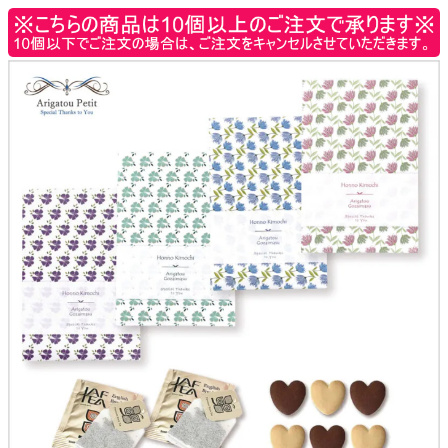
クロックギフト
ペーパーアイテム
DIY用品
引菓子
引出物ギフト
カタログギフト
ブライダルバッグ
演出用品
内祝い 出産祝い
季節イベント特集
会社概要