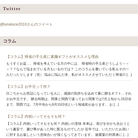
Twitter
@lunaluce2010さんのツイート
コラム
【コラム】帰省の手土産に素麺ギフトがオススメな理由
もうすぐお盆…、帰省を考えている方の中には、 帰省時の手土産どうしよう～～
～？？なんて悩まれている方もいるのでは？ このコラムを書いている私もその一
人だったりします（笑） 悩みに悩んだ末、私がオススメさせていただく帰省の […]
【コラム】お中元って何？
日ごろからお世話になっている人に、感謝の気持ちを込めて夏に贈るギフト…それ
がお中元です。 贈る時期は、関東と関西で違っており関東では7月上旬から15日頃
まで、関西では、7月中旬から8月15日頃という地域差があります。 お […]
【コラム】内祝いってそもそも何？
【コラム】内祝いってそもそも何？ 内祝いの意味 本来は、喜びを分かち合おうと
いう趣旨で、慶び事があった時に配るものでしたが 近年では、いただいたお祝い
に対するお返しという意味合いが強くなってきています。 披露宴の列席者に […]